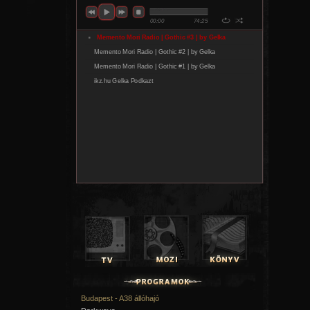
Budapest - A38 állóhajó