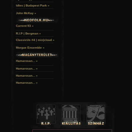
Idles | Budapest Park »
John McKay »
Current 93 »
R.I.P | Bergman »
ClassicUs #4 | mix|cloud »
Morgue Ensemble »
Hamarosan... »
Hamarosan...
»
Hamarosan...
»
Hamarosan...
»