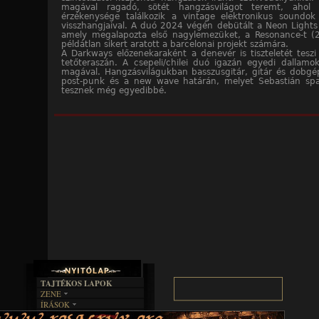
magával ragadó, sötét hangzásvilágot teremt, ahol
érzékenysége találkozik a vintage elektronikus soundok 
visszhangjaival. A duó 2024 végén debütált a Neon Lights
amely megalapozta első nagylemezüket, a Resonance-t (
példátlan sikert aratott a barcelonai projekt számára.
A Darkways előzenekaraként a denevér is tiszteletét tesz
tetőteraszán. A csepeli/chilei duó igazán egyedi dallam
magával. Hangzásvilágukban basszusgitár, gitár és dobgép
post-punk és a new wave határán, melyet Sebastián span
tesznek még egyedibbé.
TAJTÉKOS LAPOK
ZENE
ÍRÁSOK
EGYÜTTESEK
BOSZORKÁNYKONYHA
IRODALOM