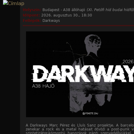
Jump to navigation
Helyszín:
Budapest - A38 állóhajó
(XI. Petőfi híd budai hídfő
Időpont:
2026. augusztus 30., 18:30
Fellépők:
Darkways
A Darkways Marc Pérez és Lluís Sanz projektje. A barcel
zenekar a rock és a metal hatásait ötvözi a post-punk v
szintetizátor-központú hangzások iránti szenvedéllyükkel