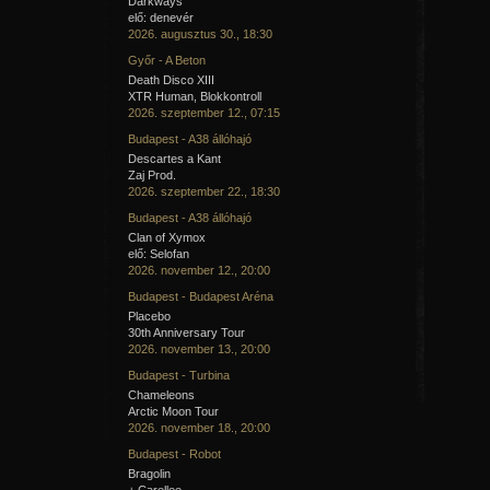
Darkways
elő: denevér
2026. augusztus 30., 18:30
Győr - A Beton
Death Disco XIII
XTR Human, Blokkontroll
2026. szeptember 12., 07:15
Budapest - A38 állóhajó
Descartes a Kant
Zaj Prod.
2026. szeptember 22., 18:30
Budapest - A38 állóhajó
Clan of Xymox
elő: Selofan
2026. november 12., 20:00
Budapest - Budapest Aréna
Placebo
30th Anniversary Tour
2026. november 13., 20:00
Budapest - Turbina
Chameleons
Arctic Moon Tour
2026. november 18., 20:00
Budapest - Robot
Bragolin
+ Carellee