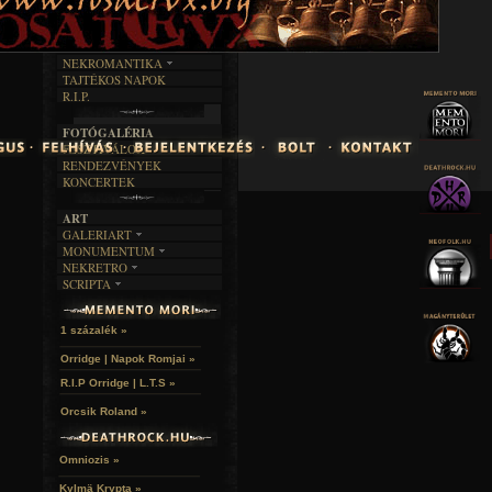
INTERJÚK
FEKETE HUMOR
FILM
FORDÍTÁSOK
KÉPES
MŰVÉSZET
DALSZÖVEGEK
RENDEZVÉNYEK
SZÖVEGES
ÍRÁSTÖRTÉNET
NEKROMANTIKA
TAJTÉKOS NAPOK
AKTUÁLIS
R.I.P.
A MÚLT
FOTÓGALÉRIA
FESZTIVÁLOK
RENDEZVÉNYEK
KONCERTEK
ART
GALERIART
MONUMENTUM
ARTGALERI
NEKRETRO
TEMETŐK
KÉPREGÉNYEK
SCRIPTA
SZUBKULT
TEMPLOMOK
LAKÁSKULTS
NOVELLÁK
FEKETE LYUK
VÁRAK
VERSEK
RELIKVIÁK
HELYEK
1 százalék »
HALÁLTÁNC
Orridge | Napok Romjai »
R.I.P Orridge | L.T.S »
Orcsik Roland »
Omniozis »
Kylmä Krypta »