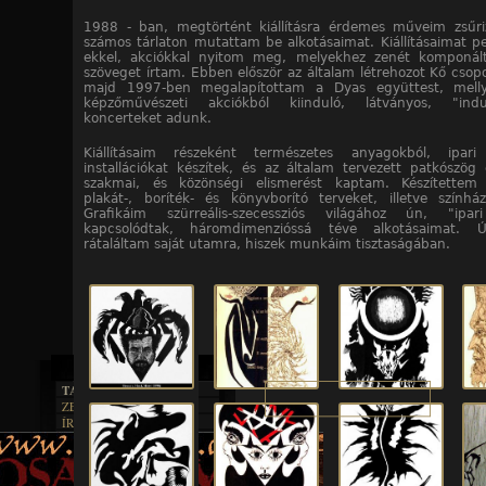
1988 - ban, megtörtént kiállításra érdemes műveim zsűri
számos tárlaton mutattam be alkotásaimat. Kiállításaimat p
ekkel, akciókkal nyitom meg, melyekhez zenét komponált
szöveget írtam. Ebben először az általam létrehozot Kő csopo
majd 1997-ben megalapítottam a Dyas együttest, mellye
képzőművészeti akciókból kiinduló, látványos, "indust
koncerteket adunk.
Kiállításaim részeként természetes anyagokból, ipari
installációkat készítek, és az általam tervezett patkószög 
szakmai, és közönségi elismerést kaptam. Készítettem
plakát-, boríték- és könyvborító terveket, illetve színházi
Grafikáim szürreális-szecessziós világához ún, "ipar
kapcsolódtak, háromdimenzióssá téve alkotásaimat.
rátaláltam saját utamra, hiszek munkáim tisztaságában.
TAJTÉKOS LAPOK
ZENE
ÍRÁSOK
EGYÜTTESEK
BOSZORKÁNYKONYHA
IRODALOM
INTERJÚK
FEKETE HUMOR
FILM
FORDÍTÁSOK
KÉPES
MŰVÉSZET
DALSZÖVEGEK