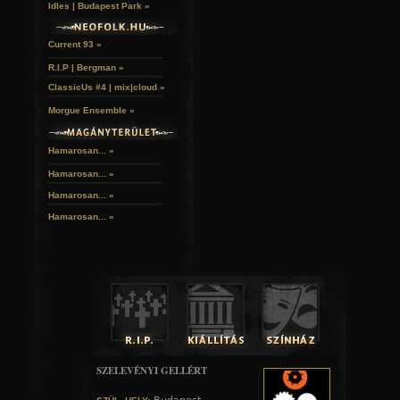
Idles | Budapest Park »
Current 93 »
R.I.P | Bergman »
ClassicUs #4 | mix|cloud »
Morgue Ensemble »
Hamarosan... »
Hamarosan...
»
Hamarosan...
»
Hamarosan...
»
SZELEVÉNYI GELLÉRT