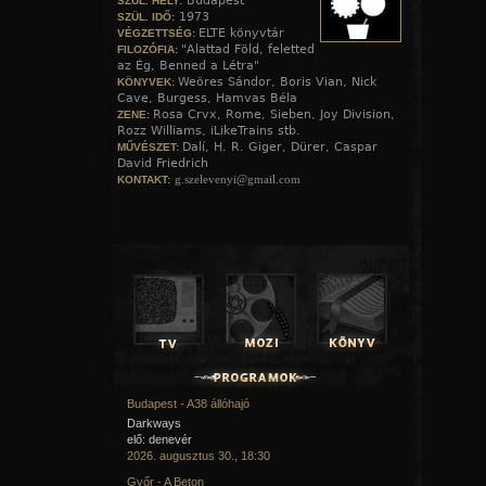
Budapest
SZÜL. HELY:
1973
SZÜL. IDŐ:
ELTE könyvtár
VÉGZETTSÉG:
"Alattad Föld, feletted
FILOZÓFIA:
az Ég, Benned a Létra"
Weöres Sándor, Boris Vian, Nick
KÖNYVEK:
Cave, Burgess, Hamvas Béla
Rosa Crvx, Rome, Sieben, Joy Division,
ZENE:
Rozz Williams, iLikeTrains stb.
Dalí, H. R. Giger, Dürer, Caspar
MŰVÉSZET:
David Friedrich
g.szelevenyi@gmail.com
KONTAKT:
Budapest - A38 állóhajó
Darkways
elő: denevér
2026. augusztus 30., 18:30
Győr - A Beton