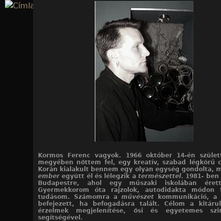
Jump to navigation
20
20
20
20
20
20
20
20
20
20
20
20
20
20
20
20
20
20
20
20
/10. kép
/11. kép
/12. kép
/13. kép
/14. kép
/15. kép
/16. kép
/17. kép
/18. kép
/19. kép
/20. kép
/1. kép
/2. kép
/3. kép
/4. kép
/5. kép
/6. kép
/7. kép
/8. kép
/9. kép
Kormos Ferenc vagyok. 1966 október 14-én szület
megyében nőttem fel, egy kreatív, szabad légkörű 
Korán kialakult bennem egy olyan egység gondolta, 
ember
együtt él és lélegzik a
természettel
. 1981- ben
Budapestre, ahol egy műszaki iskolában érett
Gyermekkorom óta rajzolok, autodidakta módon f
tudásom. Számomra a
művészet
kommunikáció, a
befejezett, ha befogadásra talált. Célom a kitáru
érzelmek megjelenítése, ősi és egyetemes sz
segítségével.