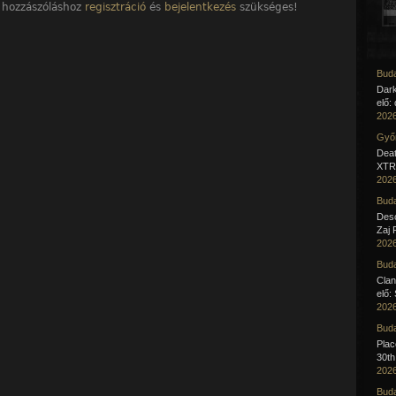
 hozzászóláshoz
regisztráció
és
bejelentkezés
szükséges!
Buda
Dar
elő:
2026
Győr
Deat
XTR 
2026
Buda
Desc
Zaj 
2026
Buda
Clan
elő:
2026
Buda
Pla
30th
2026
Buda