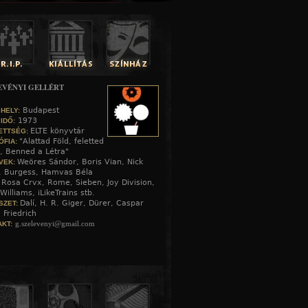
EVÉNYI GELLÉRT
Budapest
 HELY:
1973
 IDŐ:
ELTE könyvtár
ETTSÉG:
"Alattad Föld, feletted
ÓFIA:
, Benned a Létra"
Weöres Sándor, Boris Vian, Nick
VEK:
, Burgess, Hamvas Béla
Rosa Crvx, Rome, Sieben, Joy Division,
:
Williams, iLikeTrains stb.
Dalí, H. R. Giger, Dürer, Caspar
SZET:
 Friedrich
g.szelevenyi@gmail.com
KT: