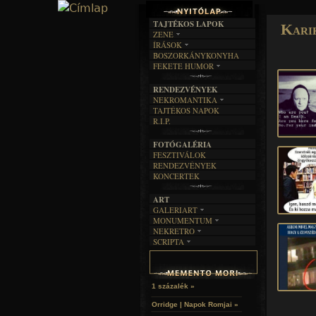
TAJTÉKOS LAPOK
Kari
ZENE
9
9
9
9
9
9
9
9
9
/1. kép
/2. kép
/3. kép
/4. kép
/5. kép
/6. kép
/7. kép
/8. kép
/9. kép
ÍRÁSOK
EGYÜTTESEK
BOSZORKÁNYKONYHA
IRODALOM
INTERJÚK
FEKETE HUMOR
FILM
FORDÍTÁSOK
KÉPES
MŰVÉSZET
DALSZÖVEGEK
RENDEZVÉNYEK
SZÖVEGES
ÍRÁSTÖRTÉNET
NEKROMANTIKA
TAJTÉKOS NAPOK
AKTUÁLIS
R.I.P.
A MÚLT
FOTÓGALÉRIA
FESZTIVÁLOK
RENDEZVÉNYEK
KONCERTEK
ART
GALERIART
MONUMENTUM
ARTGALERI
NEKRETRO
TEMETŐK
KÉPREGÉNYEK
SCRIPTA
SZUBKULT
TEMPLOMOK
LAKÁSKULTS
NOVELLÁK
FEKETE LYUK
VÁRAK
VERSEK
RELIKVIÁK
HELYEK
HALÁLTÁNC
1 százalék »
Orridge | Napok Romjai »