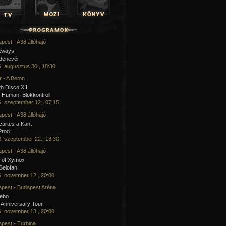
pest - A38 állóhajó
kways
 denevér
. augusztus 30., 18:30
 - A Beton
h Disco XIII
Human, Blokkontroll
. szeptember 12., 07:15
pest - A38 állóhajó
artes a Kant
Prod.
. szeptember 22., 18:30
pest - A38 állóhajó
 of Xymox
 Selofan
. november 12., 20:00
pest - Budapest Aréna
cebo
 Anniversary Tour
. november 13., 20:00
pest - Turbina