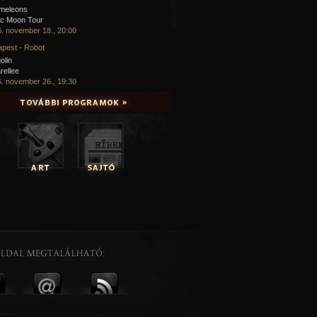
meleons
ic Moon Tour
. november 18., 20:00
pest - Robot
olin
rellee
. november 26., 19:30