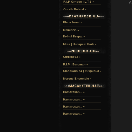
R.I.P Orridge | L.T.S »
A
Orcsik Roland »
Klaus Nomi »
Omniozis »
Kylmä Krypta »
Idles | Budapest Park »
Current 93 »
R.I.P | Bergman »
ClassicUs #4 | mix|cloud »
Morgue Ensemble »
Hamarosan... »
Hamarosan...
»
Hamarosan...
»
Hamarosan...
»