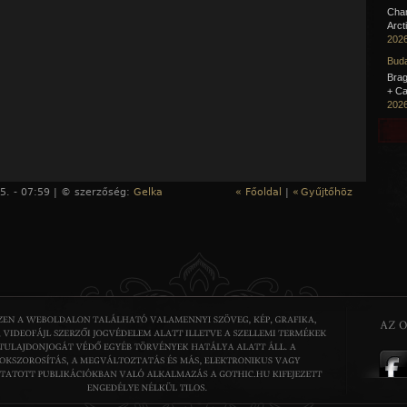
Cha
Arct
2026
Buda
Brag
+ Ca
2026
5. - 07:59 | © szerzőség:
Gelka
« Főoldal
|
«
Gyűjtőhöz