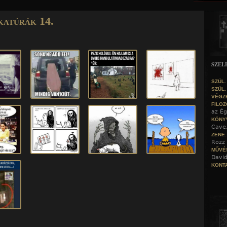
Jump to navigation
katúrák 14.
SZEL
SZÜL.
SZÜL.
VÉGZ
FILOZ
az Ég
KÖNY
Cave
ZENE
Rozz 
MŰVÉ
David
KONTA