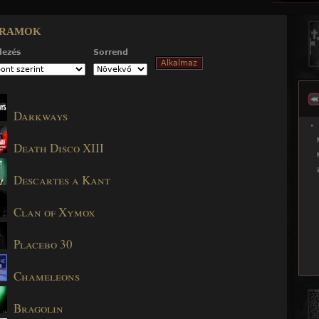
Jump to navigation
ramok
dezés
Sorrend
Darkways
Death Disco XIII
Descartes a Kant
Clan of Xymox
Placebo 30
Chameleons
Bragolin