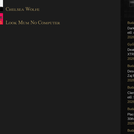
Chelsea Wolfe
Look Mum No Computer
Buda
Dar
elő:
2026
Győr
Deat
XTR 
2026
Buda
Desc
Zaj 
2026
Buda
Clan
elő:
2026
Buda
Pla
30th
2026
Buda