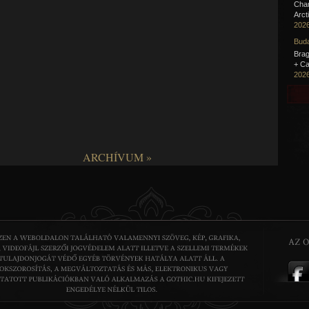
Cha
Arct
2026
Buda
Brag
+ Ca
2026
ARCHÍVUM »