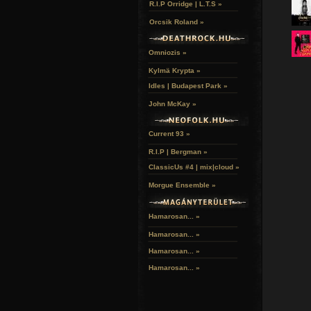
R.I.P Orridge | L.T.S »
Orcsik Roland »
Omniozis »
Kylmä Krypta »
Idles | Budapest Park »
John McKay »
Current 93 »
R.I.P | Bergman »
ClassicUs #4 | mix|cloud »
Morgue Ensemble »
Hamarosan... »
Hamarosan...
»
Hamarosan...
»
Hamarosan...
»