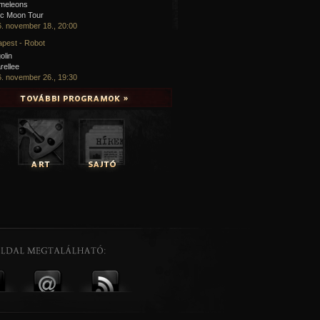
meleons
ic Moon Tour
. november 18., 20:00
pest - Robot
olin
rellee
. november 26., 19:30