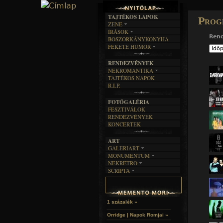
TAJTÉKOS LAPOK
Prog
ZENE
ÍRÁSOK
EGYÜTTESEK
Ren
BOSZORKÁNYKONYHA
IRODALOM
INTERJÚK
FEKETE HUMOR
FILM
FORDÍTÁSOK
KÉPES
MŰVÉSZET
DALSZÖVEGEK
RENDEZVÉNYEK
SZÖVEGES
ÍRÁSTÖRTÉNET
NEKROMANTIKA
TAJTÉKOS NAPOK
AKTUÁLIS
R.I.P.
A MÚLT
FOTÓGALÉRIA
FESZTIVÁLOK
RENDEZVÉNYEK
KONCERTEK
ART
GALERIART
MONUMENTUM
ARTGALERI
NEKRETRO
TEMETŐK
KÉPREGÉNYEK
SCRIPTA
SZUBKULT
TEMPLOMOK
LAKÁSKULTS
NOVELLÁK
FEKETE LYUK
VÁRAK
VERSEK
RELIKVIÁK
HELYEK
HALÁLTÁNC
1 százalék »
Orridge | Napok Romjai »