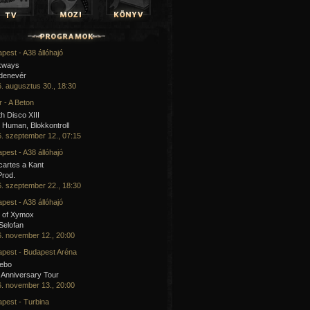
pest - A38 állóhajó
kways
 denevér
. augusztus 30., 18:30
 - A Beton
h Disco XIII
Human, Blokkontroll
. szeptember 12., 07:15
pest - A38 állóhajó
artes a Kant
Prod.
. szeptember 22., 18:30
pest - A38 állóhajó
 of Xymox
 Selofan
. november 12., 20:00
pest - Budapest Aréna
cebo
 Anniversary Tour
. november 13., 20:00
pest - Turbina