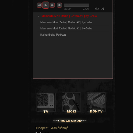
Budapest - A38 állóhajó