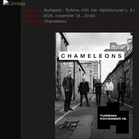
Jump to navigation
Helyszín:
Budapest - Turbina
(VIII. ker. Vajdahunyad u. 4.)
Időpont:
2026. november 18., 20:00
Fellépők:
Chameleons