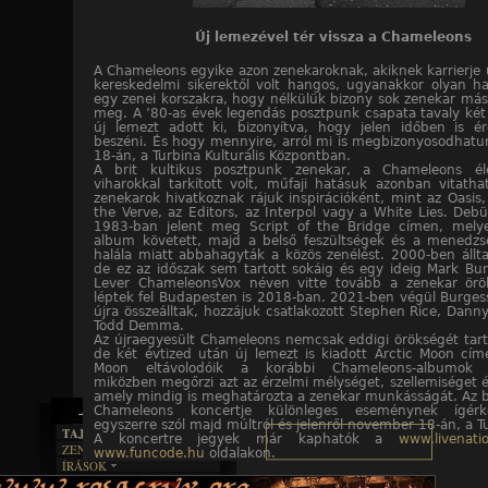
Új lemezével tér vissza a Chameleons
A Chameleons egyike azon zenekaroknak, akiknek karrierj
kereskedelmi sikerektől volt hangos, ugyanakkor olyan ha
egy zenei korszakra, hogy nélkülük bizony sok zenekar más
meg. A ’80-as évek legendás posztpunk csapata tavaly két
új lemezt adott ki, bizonyítva, hogy jelen időben is é
beszéni. És hogy mennyire, arról mi is megbizonyosodhat
18-án, a Turbina Kulturális Központban.
A brit kultikus posztpunk zenekar, a Chameleons éle
viharokkal tarkított volt, műfaji hatásuk azonban vitatha
zenekarok hivatkoznak rájuk inspirációként, mint az Oasis,
the Verve, az Editors, az Interpol vagy a White Lies. Deb
1983-ban jelent meg Script of the Bridge címen, mely
album követett, majd a belső feszültségek és a menedzse
halála miatt abbahagyták a közös zenélést. 2000-ben állta
de ez az időszak sem tartott sokáig és egy ideig Mark Bu
Lever ChameleonsVox néven vitte tovább a zenekar örö
léptek fel Budapesten is 2018-ban. 2021-ben végül Burges
újra összeálltak, hozzájuk csatlakozott Stephen Rice, Dann
Todd Demma.
Az újraegyesült Chameleons nemcsak eddigi örökségét tart
de két évtized után új lemezt is kiadott Arctic Moon cím
Moon eltávolodóik a korábbi Chameleons-albumok h
miközben megőrzi azt az érzelmi mélységet, szellemiséget és
amely mindig is meghatározta a zenekar munkásságát. Az b
Chameleons koncertje különleges eseménynek ígérk
egyszerre szól majd múltról és jelenről november 18-án, a T
TAJTÉKOS LAPOK
A koncertre jegyek már kaphatók a
www.livenati
ZENE
www.funcode.hu
oldalakon.
ÍRÁSOK
EGYÜTTESEK
BOSZORKÁNYKONYHA
IRODALOM