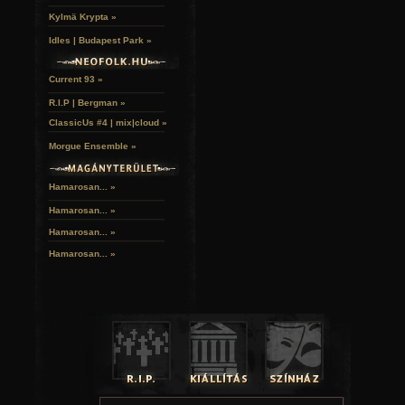
Kylmä Krypta »
Idles | Budapest Park »
Current 93 »
R.I.P | Bergman »
ClassicUs #4 | mix|cloud »
Morgue Ensemble »
Hamarosan... »
Hamarosan...
»
Hamarosan...
»
Hamarosan...
»