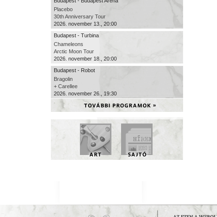
Budapest - Budapest Aréna
Placebo
30th Anniversary Tour
2026. november 13., 20:00
Budapest - Turbina
Chameleons
Arctic Moon Tour
2026. november 18., 20:00
Budapest - Robot
Bragolin
+ Carellee
2026. november 26., 19:30