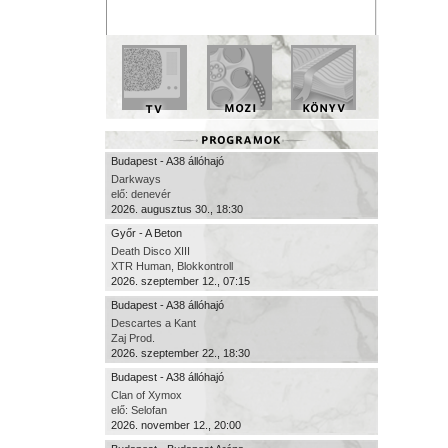
Budapest - A38 állóhajó
Darkways
elő: denevér
2026. augusztus 30., 18:30
Győr - A Beton
Death Disco XIII
XTR Human, Blokkontroll
2026. szeptember 12., 07:15
Budapest - A38 állóhajó
Descartes a Kant
Zaj Prod.
2026. szeptember 22., 18:30
Budapest - A38 állóhajó
Clan of Xymox
elő: Selofan
2026. november 12., 20:00