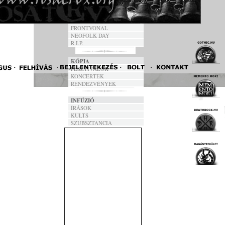
DALSZÖVEGEK
ANNO
FRONTVONAL
NEOFOLK DAY
R.I.P.
KÓPIA
FESZTIVÁLOK
KONCERTEK
RENDEZVÉNYEK
INFÚZIÓ
ÍRÁSOK
KULTS
SZUBSZTANCIA