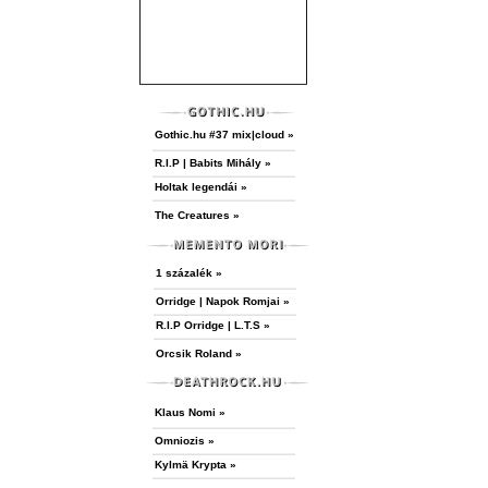
Gothic.hu #37 mix|cloud »
R.I.P | Babits Mihály »
Holtak legendái »
The Creatures »
1 százalék »
Orridge | Napok Romjai »
R.I.P Orridge | L.T.S »
Orcsik Roland »
Klaus Nomi »
Omniozis »
Kylmä Krypta »