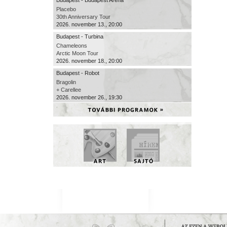
Budapest - Budapest Aréna
Placebo
30th Anniversary Tour
2026. november 13., 20:00
Budapest - Turbina
Chameleons
Arctic Moon Tour
2026. november 18., 20:00
Budapest - Robot
Bragolin
+ Carellee
2026. november 26., 19:30