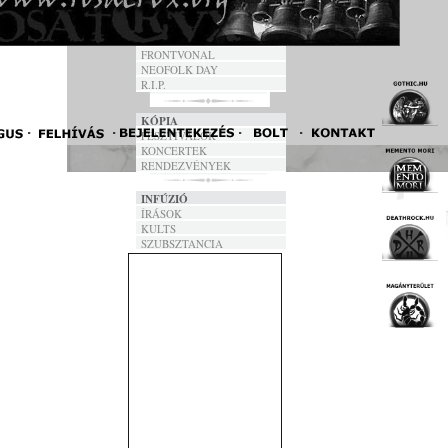
DALSZÖVEGEK
ANNO
FRONTVONAL
NEOFOLK DAY
R.I.P.
KÓPIA
FESZTIVÁLOK
KONCERTEK
RENDEZVÉNYEK
INFÚZIÓ
ÍRÁSOK
KULTS
SZUBSZTANCIA