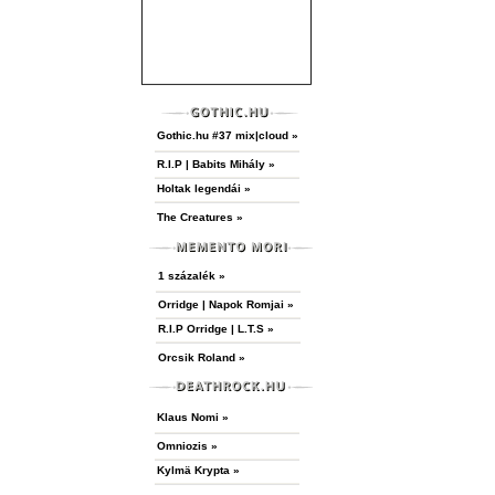
Gothic.hu #37 mix|cloud »
R.I.P | Babits Mihály »
Holtak legendái »
The Creatures »
1 százalék »
Orridge | Napok Romjai »
R.I.P Orridge | L.T.S »
Orcsik Roland »
Klaus Nomi »
Omniozis »
Kylmä Krypta »