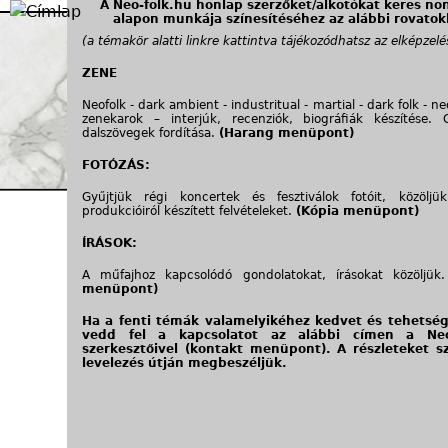
A Neo-folk.hu honlap szerzőket/alkotókat keres non
Jump to navigation
alapon munkája színesítéséhez az alábbi rovatok
(a témakör alatti linkre kattintva tájékozódhatsz az elképzelé
ZENE
Neofolk - dark ambient - industritual - martial - dark folk - n
zenekarok – interjúk, recenziók, biográfiák készítése. 
dalszövegek fordítása.
(Harang menüpont)
FOTÓZÁS:
Gyűjtjük régi koncertek és fesztiválok fotóit, közöljü
produkcióiról készített felvételeket.
(Kópia menüpont)
ÍRÁSOK:
A műfajhoz kapcsolódó gondolatokat, írásokat közöljük.
menüpont)
Ha a fenti témák valamelyikéhez kedvet és tehetség
vedd fel a kapcsolatot az alábbi címen a Neo
szerkesztőivel
(kontakt menüpont)
. A részleteket 
levelezés útján megbeszéljük.