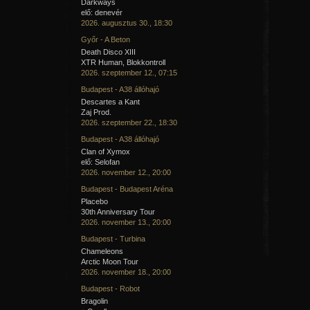
Darkways
elő: denevér
2026. augusztus 30., 18:30
Győr - A Beton
Death Disco XIII
XTR Human, Blokkontroll
2026. szeptember 12., 07:15
Budapest - A38 állóhajó
Descartes a Kant
Zaj Prod.
2026. szeptember 22., 18:30
Budapest - A38 állóhajó
Clan of Xymox
elő: Selofan
2026. november 12., 20:00
Budapest - Budapest Aréna
Placebo
30th Anniversary Tour
2026. november 13., 20:00
Budapest - Turbina
Chameleons
Arctic Moon Tour
2026. november 18., 20:00
Budapest - Robot
Bragolin