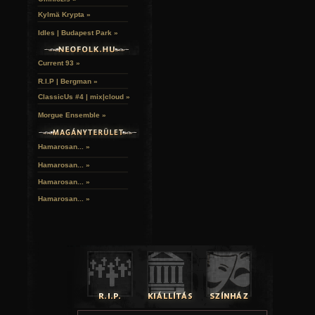
Kylmä Krypta »
Idles | Budapest Park »
Current 93 »
R.I.P | Bergman »
ClassicUs #4 | mix|cloud »
Morgue Ensemble »
Hamarosan... »
Hamarosan...
»
Hamarosan...
»
Hamarosan...
»