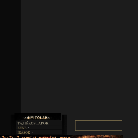
TAJTÉKOS LAPOK
ZENE
ÍRÁSOK
EGYÜTTESEK
BOSZORKÁNYKONYHA
IRODALOM