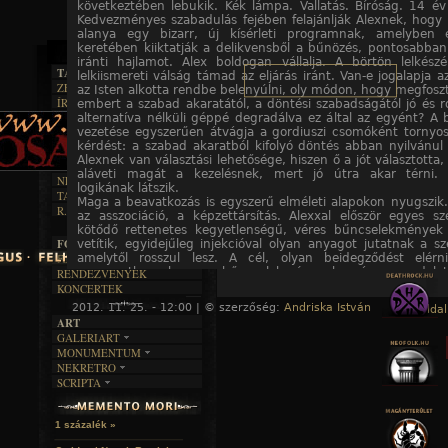
következtében lebukik. Kék lámpa. Vallatás. Bíróság. 14 év 
Kedvezményes szabadulás fejében felajánlják Alexnek, hogy 
alanya egy bizarr, új kísérleti programnak, amelyben e
keretében kiiktatják a delikvensből a bűnözés, pontosabban
iránti hajlamot. Alex boldogan vállalja. A börtön lelkész
TAJTÉKOS LAPOK
lelkiismereti válság támad az eljárás iránt. Van-e jogalapja
ZENE
az Isten alkotta rendbe belenyúlni, oly módon, hogy megfoszt
ÍRÁSOK
embert a szabad akaratától, a döntési szabadságától jó és ro
EGYÜTTESEK
BOSZORKÁNYKONYHA
alternatíva nélküli géppé degradálva ez által az egyént? A b
IRODALOM
INTERJÚK
FEKETE HUMOR
vezetése egyszerűen átvágja a gordiuszi csomóként tornyos
FILM
FORDÍTÁSOK
kérdést: a szabad akaratból kifolyó döntés abban nyilvánu
KÉPES
MŰVÉSZET
DALSZÖVEGEK
Alexnek van választási lehetősége, hiszen ő a jót választotta,
RENDEZVÉNYEK
SZÖVEGES
ÍRÁSTÖRTÉNET
aláveti magát a kezelésnek, mert jó útra akar térni. 
NEKROMANTIKA
logikának látszik.
TAJTÉKOS NAPOK
AKTUÁLIS
Maga a beavatkozás is egyszerű elméleti alapokon nyugszik.
R.I.P.
az asszociáció, a képzettársítás. Alexxal először egyes s
A MÚLT
kötődő rettenetes kegyetlenségű, véres bűncselekmények 
FOTÓGALÉRIA
vetítik, egyidejűleg injekcióval olyan anyagot jutatnak a sz
amelytől rosszul lesz. A cél, olyan beidegződést elérn
FESZTIVÁLOK
szervezetben, hogy a bűncselekménynek már a gondolatá
RENDEZVÉNYEK
személyétől független látványától is fizikailag rosszul legy
KONCERTEK
Később második világháborús kegyetlenkedésekről köv
2012. 11. 25. - 12:00 | © szerzőség:
Andriska István
« Főoldal
filmek, hogy az egyén az intézményesített rosszal is sz
ART
„Természetesen” a szörnyű példák nem a szövetséges
GALERIART
bűntetteihez kapcsolódnak, hiába, itt az örökérvényűként les
MONUMENTUM
ARTGALERI
rossz elkülönítése az eszményi cél… A kísérleti skáláho
NEKRETRO
TEMETŐK
hozzácsapnak bizonyos zeneműveket, mert hát kimuta
KÉPREGÉNYEK
SCRIPTA
bizonyos zenei irányzatok, illetve zenék és dallamok kih
SZUBKULT
TEMPLOMOK
LAKÁSKULTS
agresszióra. De legalábbis mindenképp serkentőleg ha
NOVELLÁK
FEKETE LYUK
VÁRAK
aktivizálhatnak bizonyos energiákat és ugye, a kisembe
VERSEK
RELIKVIÁK
HELYEK
1 százalék »
akarjon itt különösebb emelkedett lelkiállapotba kerülni, me
HALÁLTÁNC
még akármilyen vége is lehet… Efféleképpen kombinál és