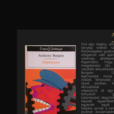
Jump to navigation
B
Íme egy regény, am
tényleg méltón rá
Gépnarancs
fülszövegeken gyakor
szlogenné váló aján
valahogy akképpe
fogalmazni, ho
megjelenése óta
veszített aktualitásá
Burgess (191
leghíresebb műve
íródott. Történeté
távoli jövőben he
Aktualitását 
végezzünk el eg
bonyolult gond
kalandozást. Vegyünk
képzelt egyenle
egyenlet egyik 
helyére annak a nem
jövőnek évszámaként