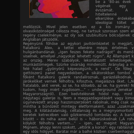
be a ’80-as évek 
végének egy tet
évszámát. A r
hiteltelenné v
elkerülése érdekéb
ideológiai töltet a
mellőzzük. Mivel jelen esetben ez a kis iromány
olvasóközönséget célozza meg, ne tartsuk szorosan szem el
regény cselekménye, az oly sok szubkultúra bölcsőjének 
Angliában játszódik.
Regényünk főhőse az egykori javítóintézetet is megjárt, 
fiatalkorú Alex, a tettei ellenére mégis értelmes 
huligánbandának. „Igen feszes fekete nadrágot” és menő
viselnek, amellyel „nagyokat lehetett rúgni”. Az Állampárt k
az ország. Merev szabályok, lekorlátozott lehetőségek,
munkástömegek. Szürke sivárság mindenütt. Aránylag a m
felé halad „gyönyörű képességünk, a rend”. De főleg 
gettószerű panel negyedekben, a sikátorokban tombol a
főként fiatalkorú galerik randalíroznak, garázdálkodnak
járókelőket vernek félholtra, kifosztva, megalázva őket. („
fiatalabb, akit verek, az se, ha idősebb, az se, ha gyerek! 
tudom, hogy miért rugdosom…” – underground zenekar 
Magyarországról). Ezen kedvtelésnek hódol nap, min
négytagú galerije is. Nem a meggazdagodásért vagy kimo
úgynevezett anyagi haszonszerzésért rabolnak, még csak ne
mintha a bűnözést mintegy életformaként, azaz „szakmak
meg. A kilátástalanság, céltalanság és a megnyomorított
keretek ketrecében való gőzkieresztő tombolás ez. A ba
között – és néha azon belül is – háborúskodnak („A roh
kölyköt félholtra vertem…” – igen, ez megint Magyaro
Mígnem, ahogy lenni szokott, „eltörik a korsó”: egy rablásná
egy idős hölgyet. Barátai már a balhé közben cserbenhagyj