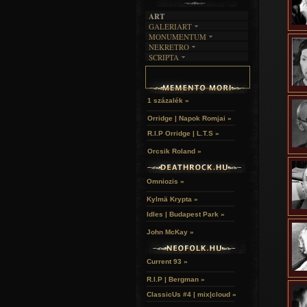
ART
GALERIART
MONUMENTUM
ARTGALERI
NEKRETRO
TEMETŐK
KÉPREGÉNYEK
SCRIPTA
SZUBKULT
TEMPLOMOK
LAKÁSKULTS
NOVELLÁK
FEKETE LYUK
VÁRAK
VERSEK
RELIKVIÁK
HELYEK
HALÁLTÁNC
1 százalék »
Orridge | Napok Romjai »
R.I.P Orridge | L.T.S »
Orcsik Roland »
Omniozis »
Kylmä Krypta »
Idles | Budapest Park »
John McKay »
Current 93 »
R.I.P | Bergman »
ClassicUs #4 | mix|cloud »