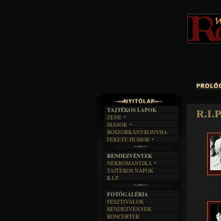
TAJTÉKOS LAPOK
R.I.P
ZENE
ÍRÁSOK
EGYÜTTESEK
BOSZORKÁNYKONYHA
IRODALOM
INTERJÚK
FEKETE HUMOR
FILM
FORDÍTÁSOK
KÉPES
MŰVÉSZET
DALSZÖVEGEK
RENDEZVÉNYEK
SZÖVEGES
ÍRÁSTÖRTÉNET
NEKROMANTIKA
TAJTÉKOS NAPOK
AKTUÁLIS
R.I.P.
A MÚLT
FOTÓGALÉRIA
FESZTIVÁLOK
RENDEZVÉNYEK
KONCERTEK