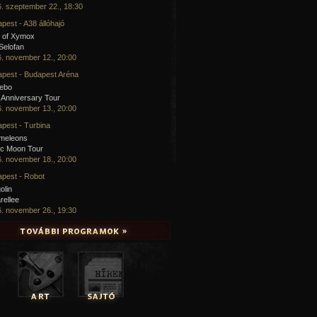
. szeptember 22., 18:30
pest - A38 állóhajó
 of Xymox
 Selofan
. november 12., 20:00
pest - Budapest Aréna
cebo
 Anniversary Tour
. november 13., 20:00
pest - Turbina
meleons
ic Moon Tour
. november 18., 20:00
pest - Robot
olin
rellee
. november 26., 19:30