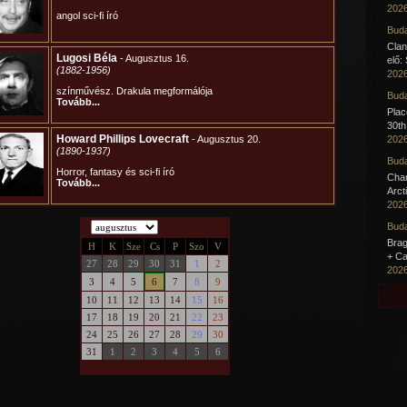
2026
Buda
Clan
elő:
2026
Buda
Pla
30th
2026
Buda
Cha
Arct
2026
Buda
Brag
+ Ca
2026