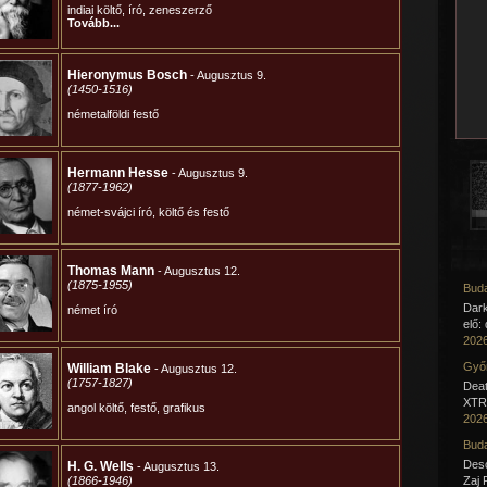
Buda
Dar
elő:
2026
Győr
Deat
XTR 
2026
Buda
Desc
Zaj 