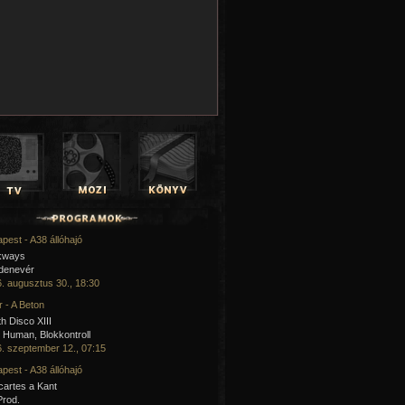
pest - A38 állóhajó
kways
 denevér
. augusztus 30., 18:30
 - A Beton
h Disco XIII
Human, Blokkontroll
. szeptember 12., 07:15
pest - A38 állóhajó
artes a Kant
Prod.