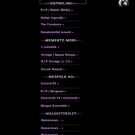
R.I.P | Babits Mihály »
Holtak legendái »
The Creatures »
Dunakömlődi temető »
1 százalék »
Orridge | Napok Romjai »
R.I.P Orridge | L.T.S »
Orcsik Roland »
Current 93 »
R.I.P | Bergman »
ClassicUs #4 | mix|cloud »
Morgue Ensemble »
Hamarosan... »
Hamarosan... »
Hamarosan... »