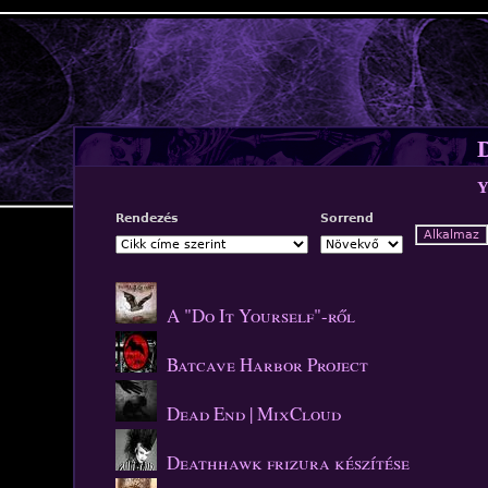
Jump to navigation
D
y
Rendezés
Sorrend
A "Do It Yourself"-ről
Batcave Harbor Project
Dead End | MixCloud
Deathhawk frizura készítése