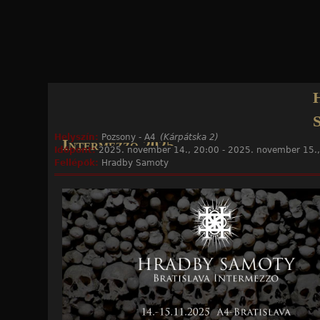
Jump to navigation
Helyszín:
Pozsony - A4
(Kárpátska 2)
Intermezzo 2025
Időpont:
2025. november 14., 20:00
-
2025. november 15.,
Fellépők:
Hradby Samoty