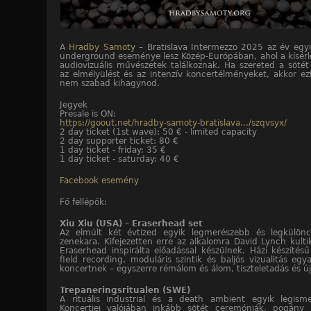
A
Hradby Samoty
– Bratislava Intermezzo 2025 az év egy
underground eseménye lesz Közép-Európában, ahol a kísérleti
audiovizuális művészetek találkoznak. Ha szereted a sötét
az elmélyülést és az intenzív koncertélményeket, akkor ez
nem szabad kihagynod.
Jegyek
Presale is ON:
https://goout.net/hradby-samoty-bratislava.../szqvsyx/
2 day ticket (1st wave): 50 € - limited capacity
2 day supporter ticket: 80 €
1 day ticket - friday: 35 €
1 day ticket - saturday: 40 €
Facebook esemény
Fő fellépők:
Xiu Xiu (USA) – Eraserhead set
Az elmúlt két évtized egyik legmerészebb és legkülönce
zenekara. Kifejezetten erre az alkalomra David Lynch kultik
Eraserhead inspirálta előadással készülnek. Házi készítés
field recording, moduláris szintik és baljós vizualitás egy
koncertnek – egyszerre rémálom és álom, tiszteletadás és ú
Trepaneringsritualen (SWE)
A rituális industrial és a death ambient egyik legism
Koncertjei valójában inkább sötét ceremóniák, pogány 