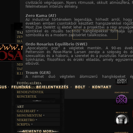
civilizáció végnapjain. Nyers ritmusok, okkult atmoszféra, 
félelmetesen intenzív élmény.
Zero Kama (AT)
Az industrial történelem legendája, hírhedt arról, hog
években emberi csontokból készített hangszerekkel rögzí
Most Zoe DeWitt új életet lehel a projektbe: a régi anyago
szintikkel és rituális technós hangképekkel formálja új
TAJTÉKOS LAPOK
szimbolika és a modern zajkísérlet találkozása.
ZENE
ÍRÁSOK
EGYÜTTESEK
Ordo Rosarius Equilibrio (SWE)
BOSZORKÁNYKONYHA
IRODALOM
INTERJÚK
„Apocalyptic pop” a végletek mentén. A 90-es éve
FEKETE HUMOR
FILM
Pettersson és Rose-Marie Larsen zenéje a szépség és d
FORDÍTÁSOK
KÉPES
szexualitás és a háború, a szeretet és a pusztulás határv
MŰVÉSZET
DALSZÖVEGEK
Színházias, filozofikus és érzéki előadás, amely egyszerr
RENDEZVÉNYEK
SZÖVEGES
ÍRÁSTÖRTÉNET
elbűvöl.
NEKROMANTIKA
TAJTÉKOS NAPOK
AKTUÁLIS
Troum (GER)
R.I.P.
A MÚLT
A német duó végtelen álomszerű hangképeket épí
tangóharmonikából, gongokból és más akusztikus han
FOTÓGALÉRIA
számítógép és sampler nélkül. Koncertjeik a tudatalatti m
FESZTIVÁLOK
utazások, hipnotikus és rituális hangélmények.
RENDEZVÉNYEK
KONCERTEK
Inade (GER)
Az európai dark ambient úttörői, akik „hang-archeológiakén
munkájukra. Mítoszok, kozmológia és okkult dimenziók el
ART
monumentális drone-ok és szellemszerű hangok által. Élő
GALERIART
egyszerre nyugtalanítóak és transzcendensek.
MONUMENTUM
ARTGALERI
NEKRETRO
TEMETŐK
KÉPREGÉNYEK
African Imperial Wizard (Angola)
SCRIPTA
SZUBKULT
TEMPLOMOK
Az angolai polgárháború utáni traumából született pro
LAKÁSKULTS
NOVELLÁK
ritmusok, ipari ütemek és militáns energia egyesül, hogy az
FEKETE LYUK
VÁRAK