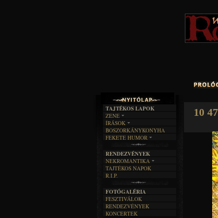
TAJTÉKOS LAPOK
10 47
ZENE
ÍRÁSOK
EGYÜTTESEK
BOSZORKÁNYKONYHA
IRODALOM
INTERJÚK
FEKETE HUMOR
FILM
FORDÍTÁSOK
KÉPES
MŰVÉSZET
DALSZÖVEGEK
RENDEZVÉNYEK
SZÖVEGES
ÍRÁSTÖRTÉNET
NEKROMANTIKA
TAJTÉKOS NAPOK
AKTUÁLIS
R.I.P.
A MÚLT
FOTÓGALÉRIA
FESZTIVÁLOK
RENDEZVÉNYEK
KONCERTEK