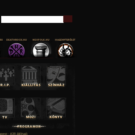
Keresés
pest - A38 állóhajó