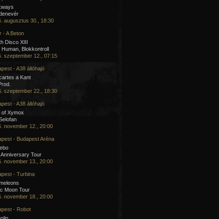
kways
 denevér
. augusztus 30., 18:30
 - A Beton
h Disco XIII
Human, Blokkontroll
. szeptember 12., 07:15
pest - A38 állóhajó
artes a Kant
Prod.
. szeptember 22., 18:30
pest - A38 állóhajó
 of Xymox
 Selofan
. november 12., 20:00
pest - Budapest Aréna
cebo
 Anniversary Tour
. november 13., 20:00
pest - Turbina
meleons
ic Moon Tour
. november 18., 20:00
pest - Robot
olin