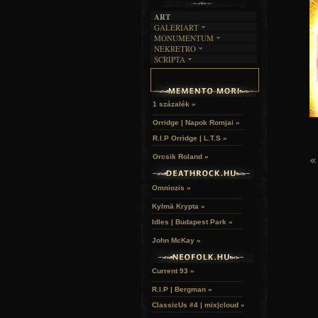
ART
GALERIART
MONUMENTUM
ARTGALERI
NEKRETRO
TEMETŐK
KÉPREGÉNYEK
SCRIPTA
SZUBKULT
TEMPLOMOK
LAKÁSKULTS
NOVELLÁK
FEKETE LYUK
VÁRAK
VERSEK
RELIKVIÁK
HELYEK
HALÁLTÁNC
1 százalék »
Orridge | Napok Romjai »
R.I.P Orridge | L.T.S »
Orcsik Roland »
«
Omniozis »
Kylmä Krypta »
Idles | Budapest Park »
John McKay »
Current 93 »
R.I.P | Bergman »
ClassicUs #4 | mix|cloud »