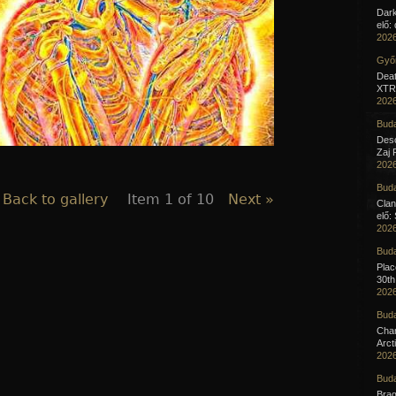
Dar
elő:
2026
Győr
Deat
XTR 
2026
Buda
Desc
Zaj 
2026
Buda
 Back to gallery
Item 1 of 10
Next »
Clan
elő:
2026
Buda
Pla
30th
2026
Buda
Cha
Arct
2026
Buda
Brag