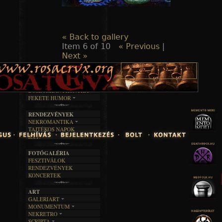
« Back to gallery
Item 6 of 10
« Previous
|
Next »
TAJTÉKOS LAPOK
ZENE
ÍRÁSOK
EGYÜTTESEK
BOSZORKÁNYKONYHA
IRODALOM
INTERJÚK
FEKETE HUMOR
FILM
FORDÍTÁSOK
KÉPES
MŰVÉSZET
DALSZÖVEGEK
RENDEZVÉNYEK
SZÖVEGES
ÍRÁSTÖRTÉNET
NEKROMANTIKA
TAJTÉKOS NAPOK
AKTUÁLIS
R.I.P.
A MÚLT
FOTÓGALÉRIA
FESZTIVÁLOK
RENDEZVÉNYEK
KONCERTEK
ART
GALERIART
MONUMENTUM
ARTGALERI
NEKRETRO
TEMETŐK
KÉPREGÉNYEK
SCRIPTA