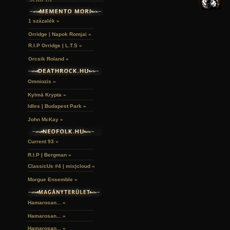
SZUBKULT
TEMPLOMOK
LAKÁSKULTS
NOVELLÁK
FEKETE LYUK
VÁRAK
VERSEK
RELIKVIÁK
HELYEK
1 százalék »
HALÁLTÁNC
Orridge | Napok Romjai »
R.I.P Orridge | L.T.S »
Orcsik Roland »
Omniozis »
Kylmä Krypta »
Idles | Budapest Park »
John McKay »
Current 93 »
R.I.P | Bergman »
ClassicUs #4 | mix|cloud »
Morgue Ensemble »
Hamarosan... »
Hamarosan...
»
Hamarosan...
»