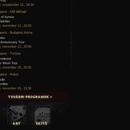
Prod.
. szeptember 22., 18:30
pest - A38 állóhajó
 of Xymox
 Selofan
. november 12., 20:00
pest - Budapest Aréna
cebo
 Anniversary Tour
. november 13., 20:00
pest - Turbina
meleons
ic Moon Tour
. november 18., 20:00
pest - Robot
olin
rellee
. november 26., 19:30