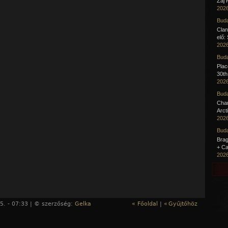
Zaj 
2026
Buda
Clan
elő:
2026
Buda
Pla
30th
2026
Buda
Cha
Arct
2026
Buda
Brag
+ Ca
2026
5. - 07:33 | © szerzőség:
Gelka
« Főoldal
|
«
Gyűjtőhöz