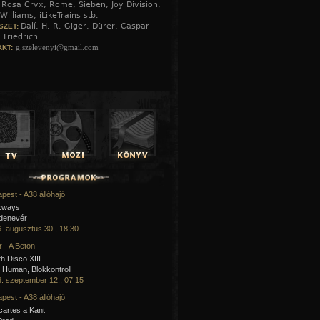
Rosa Crvx, Rome, Sieben, Joy Division,
:
Williams, iLikeTrains stb.
Dalí, H. R. Giger, Dürer, Caspar
SZET:
 Friedrich
g.szelevenyi@gmail.com
KT:
pest - A38 állóhajó
kways
 denevér
. augusztus 30., 18:30
 - A Beton
h Disco XIII
Human, Blokkontroll
. szeptember 12., 07:15
pest - A38 állóhajó
artes a Kant