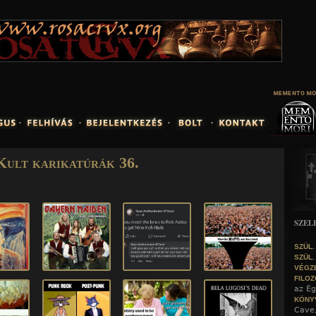
Jump to navigation
Kult karikatúrák 36.
SZEL
SZÜL.
SZÜL.
VÉGZ
FILOZ
az Ég
KÖNY
Cave