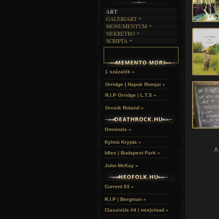
ART
GALERIART
MONUMENTUM
ARTGALERI
NEKRETRO
TEMETŐK
KÉPREGÉNYEK
SCRIPTA
SZUBKULT
TEMPLOMOK
LAKÁSKULTS
NOVELLÁK
FEKETE LYUK
VÁRAK
VERSEK
RELIKVIÁK
HELYEK
HALÁLTÁNC
1 százalék »
Orridge | Napok Romjai »
R.I.P Orridge | L.T.S »
Orcsik Roland »
Omniozis »
Kylmä Krypta »
A
Idles | Budapest Park »
John McKay »
Current 93 »
R.I.P | Bergman »
ClassicUs #4 | mix|cloud »