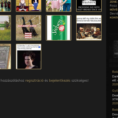
ZENE
Rozz 
MŰVÉ
David
KONTA
Buda
Dar
 hozzászóláshoz
regisztráció
és
bejelentkezés
szükséges!
elő:
2026
Győr
Deat
XTR 
2026
Buda
Desc