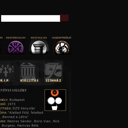
Keresés
EVÉNYI GELLÉRT
Budapest
 HELY:
1973
 IDŐ:
ELTE könyvtár
ETTSÉG:
"Alattad Föld, feletted
ÓFIA:
, Benned a Létra"
Weöres Sándor, Boris Vian, Nick
VEK:
, Burgess, Hamvas Béla