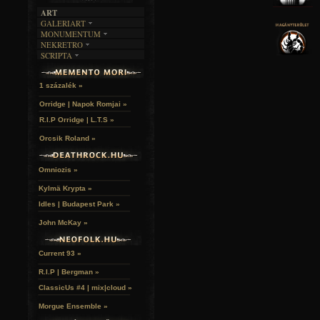
ART
GALERIART
MONUMENTUM
ARTGALERI
NEKRETRO
TEMETŐK
KÉPREGÉNYEK
SCRIPTA
SZUBKULT
TEMPLOMOK
LAKÁSKULTS
NOVELLÁK
FEKETE LYUK
VÁRAK
VERSEK
RELIKVIÁK
HELYEK
1 százalék »
HALÁLTÁNC
Orridge | Napok Romjai »
R.I.P Orridge | L.T.S »
Orcsik Roland »
Omniozis »
Kylmä Krypta »
Idles | Budapest Park »
John McKay »
Current 93 »
R.I.P | Bergman »
ClassicUs #4 | mix|cloud »
Morgue Ensemble »