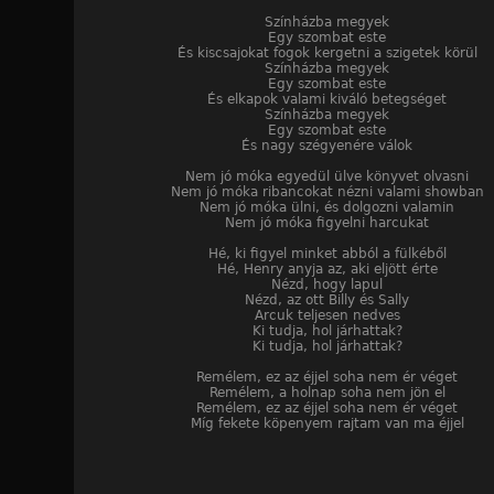
Színházba megyek
Egy szombat este
És kiscsajokat fogok kergetni a szigetek körül
Színházba megyek
Egy szombat este
És elkapok valami kiváló betegséget
Színházba megyek
Egy szombat este
És nagy szégyenére válok
Nem jó móka egyedül ülve könyvet olvasni
Nem jó móka ribancokat nézni valami showban
Nem jó móka ülni, és dolgozni valamin
Nem jó móka figyelni harcukat
Hé, ki figyel minket abból a fülkéből
Hé, Henry anyja az, aki eljött érte
Nézd, hogy lapul
Nézd, az ott Billy és Sally
Arcuk teljesen nedves
Ki tudja, hol járhattak?
Ki tudja, hol járhattak?
Remélem, ez az éjjel soha nem ér véget
Remélem, a holnap soha nem jön el
Remélem, ez az éjjel soha nem ér véget
Míg fekete köpenyem rajtam van ma éjjel