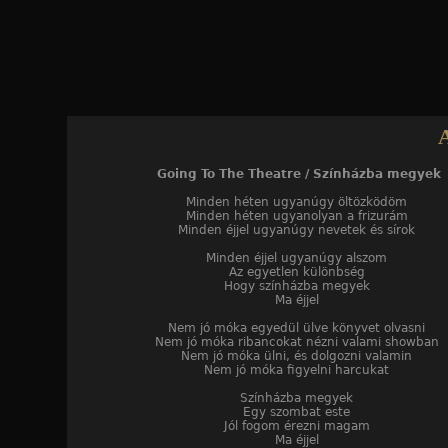
Jump to navigation
Going To The Theatre / Színházba megyek
Minden héten ugyanúgy öltözködöm
Minden héten ugyanolyan a frizurám
Minden éjjel ugyanúgy nevetek és sírok
Minden éjjel ugyanúgy alszom
Az egyetlen különbség
Hogy színházba megyek
Ma éjjel
Nem jó móka egyedül ülve könyvet olvasni
Nem jó móka ribancokat nézni valami showban
Nem jó móka ülni, és dolgozni valamin
Nem jó móka figyelni harcukat
Színházba megyek
Egy szombat este
Jól fogom érezni magam
Ma éjjel