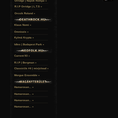
Orridge | Napok Romjai »
R.I.P Orridge | L.T.S »
Orcsik Roland »
Klaus Nomi »
Omniozis »
Kylmä Krypta »
Idles | Budapest Park »
Current 93 »
R.I.P | Bergman »
ClassicUs #4 | mix|cloud »
Morgue Ensemble »
Hamarosan... »
Hamarosan...
»
Hamarosan...
»
Hamarosan...
»