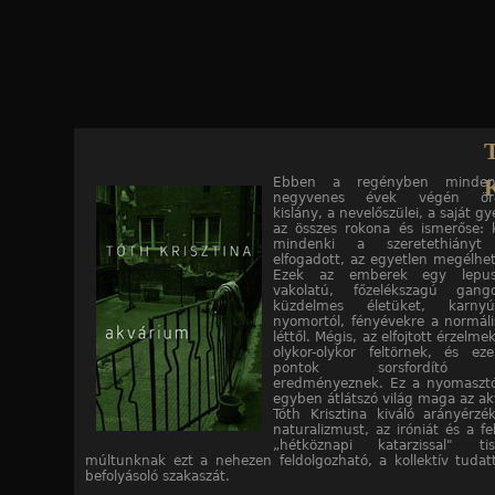
Jump to navigation
K
Ebben a regényben minden
negyvenes évek végén örök
kislány, a nevelőszülei, a saját gy
Akvárium
az összes rokona és ismerőse: k
mindenki a szeretethiányt
elfogadott, az egyetlen megélhet
Ezek az emberek egy lepusz
vakolatú, főzelékszagú gang
küzdelmes életüket, karnyú
nyomortól, fényévekre a normál
léttől. Mégis, az elfojtott érzelme
olykor-olykor feltörnek, és ez
pontok sorsfordító pil
eredményeznek. Ez a nyomasztó
egyben átlátszó világ maga az a
Tóth Krisztina kiváló arányérzé
naturalizmust, az iróniát és a f
„hétköznapi katarzissal" ti
múltunknak ezt a nehezen feldolgozható, a kollektív tudat
befolyásoló szakaszát.