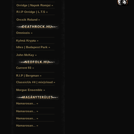
HALÁLTÁNC
Orridge | Napok Romjai »
R.I.P Orridge | L.T.S »
Orcsik Roland »
Omniozis »
Kylmä Krypta »
Idles | Budapest Park »
John McKay »
Current 93 »
R.I.P | Bergman »
ClassicUs #4 | mix|cloud »
Morgue Ensemble »
Hamarosan... »
Hamarosan...
»
Hamarosan...
»
Hamarosan...
»