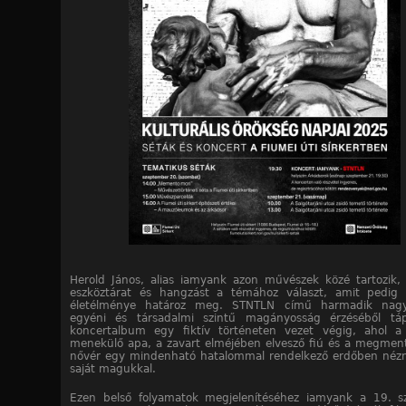
Herold János, alias iamyank azon művészek közé tartozik, 
eszköztárat és hangzást a témához választ, amit pedig 
életélménye határoz meg. STNTLN című harmadik nag
egyéni és társadalmi szintű magányosság érzéséből tápl
koncertalbum egy fiktív történeten vezet végig, ahol a
menekülő apa, a zavart elméjében elvesző fiú és a megment
nővér egy mindenható hatalommal rendelkező erdőben néz
saját magukkal.
Ezen belső folyamatok megjelenítéséhez iamyank a 19. s