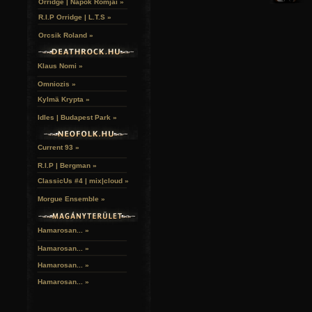
Orridge | Napok Romjai »
R.I.P Orridge | L.T.S »
Orcsik Roland »
Klaus Nomi »
Omniozis »
Kylmä Krypta »
Idles | Budapest Park »
Current 93 »
R.I.P | Bergman »
ClassicUs #4 | mix|cloud »
Morgue Ensemble »
Hamarosan... »
Hamarosan...
»
Hamarosan...
»
Hamarosan...
»