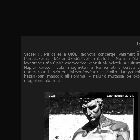
Jump to navigation
i
F
Vecsei H. Miklós és a QJÚB Radnótis koncertje, valamint a
Kamarakórus közreműködésével előadott, Murnau-féle
sírkert
levetítése után újabb csemegével készülünk nektek. A Kulturá
Napjai keretein belül meghívtuk a Fiumei úti sírkertbe 
underground színtér intézményének számító iamyank
hazánkban második alkalommal – nálunk mutassa be októ
megjelenő albumát.