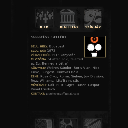
SZELEVÉNYI GELLÉRT
Budapest
SZÜL. HELY:
1973
SZÜL. IDŐ:
ELTE könyvtár
VÉGZETTSÉG:
"Alattad Föld, feletted
FILOZÓFIA:
az Ég, Benned a Létra"
Weöres Sándor, Boris Vian, Nick
KÖNYVEK:
Cave, Burgess, Hamvas Béla
Rosa Crvx, Rome, Sieben, Joy Division,
ZENE:
Rozz Williams, iLikeTrains stb.
Dalí, H. R. Giger, Dürer, Caspar
MŰVÉSZET:
David Friedrich
g.szelevenyi@gmail.com
KONTAKT: