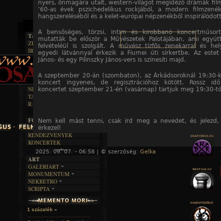
nyers, önmagára utalt, western-világot megidéző drámák film
’60-as évek pszichedelikus rockjából, a modern filmzenék
hangszereléséből és a kelet-európai népzenékből inspirálódott
A bensőséges, törzsi, intim és kirobbanó koncertműsort
TAJTÉKOS LAPOK
mutatták be először a Művészetek Palotájában, ami egyút
ZENE
felvételéül is szolgált. A művész tízfős zenekarral és hely
ÍRÁSOK
EGYÜTTESEK
egyedi látvánnyal érkezik a Fiumei úti sírkertbe. Az este
BOSZORKÁNYKONYHA
IRODALOM
János- és egy Pilinszky János-vers is színesíti majd.
INTERJÚK
FEKETE HUMOR
FILM
FORDÍTÁSOK
KÉPES
A szeptember 20-án (szombaton), az Árkádsoroknál 19:30-
MŰVÉSZET
DALSZÖVEGEK
RENDEZVÉNYEK
koncert ingyenes, de regisztrációhoz kötött. Rossz id
SZÖVEGES
ÍRÁSTÖRTÉNET
NEKROMANTIKA
koncertet szeptember 21-én (vasárnap) tartjuk meg 19:30-tó
TAJTÉKOS NAPOK
AKTUÁLIS
R.I.P.
A MÚLT
FOTÓGALÉRIA
Nem kell mást tenni, csak írd meg a nevedet, és jelezd,
FESZTIVÁLOK
érkezel!
RENDEZVÉNYEK
KONCERTEK
E-mail cím:
rendezvenyek@nori.gov.hu
.
2025. 09. 07. - 06:58 | © szerzőség:
Gelka
« F
ART
GALERIART
MONUMENTUM
ARTGALERI
NEKRETRO
TEMETŐK
KÉPREGÉNYEK
A hozzászóláshoz
regisztráció
és
bejelentkezés
szüksé
SCRIPTA
SZUBKULT
TEMPLOMOK
LAKÁSKULTS
NOVELLÁK
FEKETE LYUK
VÁRAK
VERSEK
RELIKVIÁK
HELYEK
1 százalék »
HALÁLTÁNC