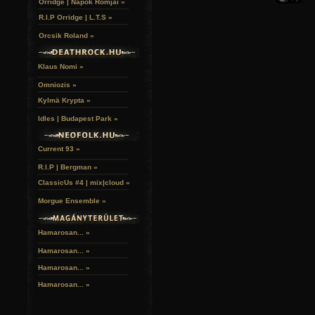
Orridge | Napok Romjai »
R.I.P Orridge | L.T.S »
Orcsik Roland »
Klaus Nomi »
Omniozis »
Kylmä Krypta »
Idles | Budapest Park »
Current 93 »
R.I.P | Bergman »
ClassicUs #4 | mix|cloud »
Morgue Ensemble »
Hamarosan... »
Hamarosan...
»
Hamarosan...
»
Hamarosan...
»