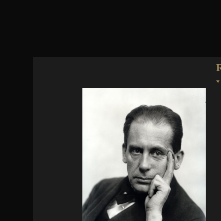
Jump to navigation
R
Gropius