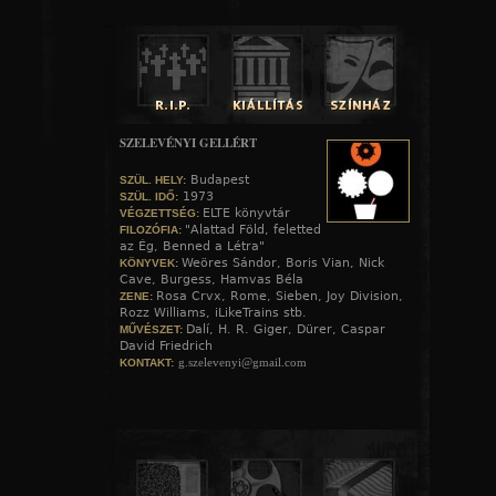
SZELEVÉNYI GELLÉRT
Budapest
SZÜL. HELY:
1973
SZÜL. IDŐ:
ELTE könyvtár
VÉGZETTSÉG:
"Alattad Föld, feletted
FILOZÓFIA:
az Ég, Benned a Létra"
Weöres Sándor, Boris Vian, Nick
KÖNYVEK:
Cave, Burgess, Hamvas Béla
Rosa Crvx, Rome, Sieben, Joy Division,
ZENE:
Rozz Williams, iLikeTrains stb.
Dalí, H. R. Giger, Dürer, Caspar
MŰVÉSZET:
David Friedrich
g.szelevenyi@gmail.com
KONTAKT: