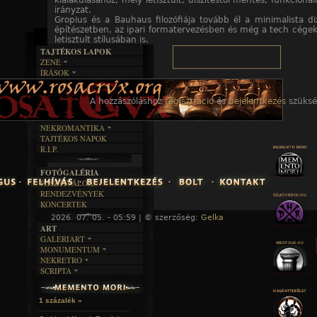
kialakulásához, mely letisztult, díszítéstől mentes, funkcionáli
irányzat.
Gropius és a Bauhaus filozófiája tovább él a minimalista di
építészetben, az ipari formatervezésben és még a tech cégek 
letisztult stílusában is.
TAJTÉKOS LAPOK
ZENE
ÍRÁSOK
EGYÜTTESEK
BOSZORKÁNYKONYHA
IRODALOM
INTERJÚK
FEKETE HUMOR
FILM
FORDÍTÁSOK
A hozzászóláshoz
regisztráció
és
bejelentkezés
szüksé
KÉPES
MŰVÉSZET
DALSZÖVEGEK
RENDEZVÉNYEK
SZÖVEGES
ÍRÁSTÖRTÉNET
NEKROMANTIKA
TAJTÉKOS NAPOK
AKTUÁLIS
R.I.P.
A MÚLT
FOTÓGALÉRIA
FESZTIVÁLOK
RENDEZVÉNYEK
KONCERTEK
2026. 07. 05. - 05:59 | © szerzőség:
Gelka
« F
ART
GALERIART
MONUMENTUM
ARTGALERI
NEKRETRO
TEMETŐK
KÉPREGÉNYEK
SCRIPTA
SZUBKULT
TEMPLOMOK
LAKÁSKULTS
NOVELLÁK
FEKETE LYUK
VÁRAK
VERSEK
RELIKVIÁK
HELYEK
1 százalék »
HALÁLTÁNC