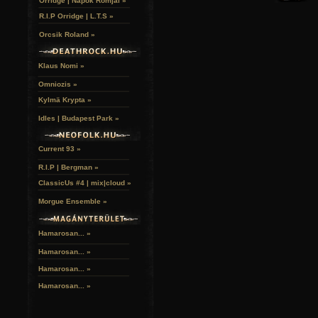
Orridge | Napok Romjai »
R.I.P Orridge | L.T.S »
Orcsik Roland »
Klaus Nomi »
Omniozis »
Kylmä Krypta »
Idles | Budapest Park »
Current 93 »
R.I.P | Bergman »
ClassicUs #4 | mix|cloud »
Morgue Ensemble »
Hamarosan... »
Hamarosan...
»
Hamarosan...
»
Hamarosan...
»