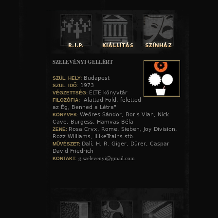
SZELEVÉNYI GELLÉRT
Budapest
SZÜL. HELY:
1973
SZÜL. IDŐ:
ELTE könyvtár
VÉGZETTSÉG:
"Alattad Föld, feletted
FILOZÓFIA:
az Ég, Benned a Létra"
Weöres Sándor, Boris Vian, Nick
KÖNYVEK:
Cave, Burgess, Hamvas Béla
Rosa Crvx, Rome, Sieben, Joy Division,
ZENE:
Rozz Williams, iLikeTrains stb.
Dalí, H. R. Giger, Dürer, Caspar
MŰVÉSZET:
David Friedrich
g.szelevenyi@gmail.com
KONTAKT: