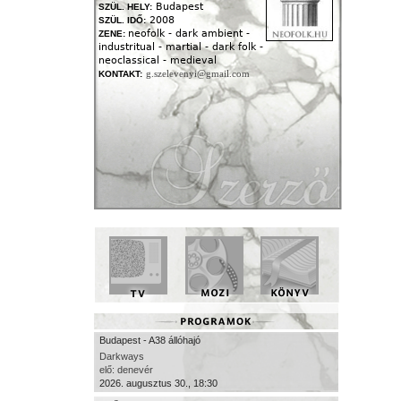
Budapest
SZÜL. HELY:
2008
SZÜL. IDŐ:
neofolk - dark ambient -
ZENE:
industritual - martial - dark folk -
neoclassical - medieval
g.szelevenyi@gmail.com
KONTAKT:
Budapest - A38 állóhajó
Darkways
elő: denevér
2026. augusztus 30., 18:30