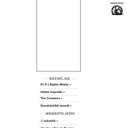
R.I.P | Babits Mihály »
Holtak legendái »
The Creatures »
Dunakömlődi temető »
1 százalék »