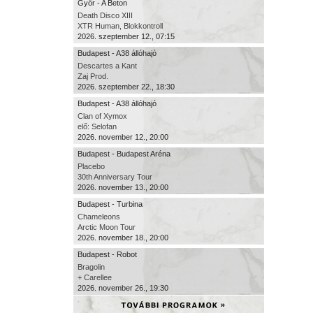
Győr - A Beton
Death Disco XIII
XTR Human, Blokkontroll
2026. szeptember 12., 07:15
Budapest - A38 állóhajó
Descartes a Kant
Zaj Prod.
2026. szeptember 22., 18:30
Budapest - A38 állóhajó
Clan of Xymox
elő: Selofan
2026. november 12., 20:00
Budapest - Budapest Aréna
Placebo
30th Anniversary Tour
2026. november 13., 20:00
Budapest - Turbina
Chameleons
Arctic Moon Tour
2026. november 18., 20:00
Budapest - Robot
Bragolin
+ Carellee
2026. november 26., 19:30