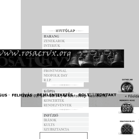
HARANG
ZENEKAROK
INTERJÚK
FORDÍTÁSOK
DALSZÖVEGEK
ANNO
FRONTVONAL
NEOFOLK DAY
R.I.P.
KÓPIA
FESZTIVÁLOK
2024. 01. 12. - 06:34 | © szerzőség:
Neofolk.hu
« Főolda
KONCERTEK
RENDEZVÉNYEK
INFÚZIÓ
ÍRÁSOK
KULTS
SZUBSZTANCIA