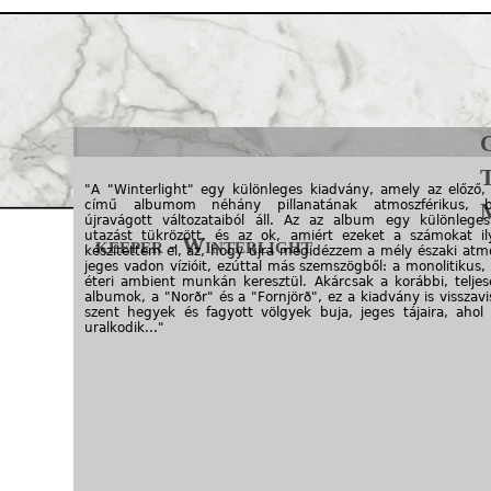
Jump to navigation
"A "Winterlight" egy különleges kiadvány, amely az előző, "
című albumom néhány pillanatának atmoszférikus, b
újravágott változataiból áll. Az az album egy különlege
utazást tükrözött, és az ok, amiért ezeket a számokat 
keeper - Winterlight
készítettem el, az, hogy újra megidézzem a mély északi atmo
jeges vadon vízióit, ezúttal más szemszögből: a monolitikus
éteri ambient munkán keresztül. Akárcsak a korábbi, telje
albumok, a "Norðr" és a "Fornjörð", ez a kiadvány is visszav
szent hegyek és fagyott völgyek buja, jeges tájaira, ahol 
uralkodik..."