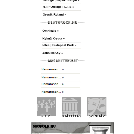
Orridge | Napok Romjai »
R.I.P Orridge | L.T.S »
Orcsik Roland »
Omniozis »
Kylmä Krypta »
Idles | Budapest Park »
John McKay »
NEOFOLK.HU