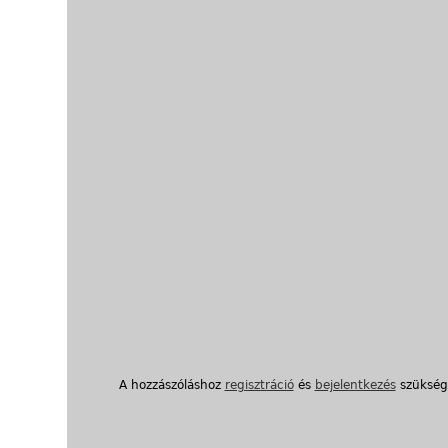
A hozzászóláshoz
regisztráció
és
bejelentkezés
szükség