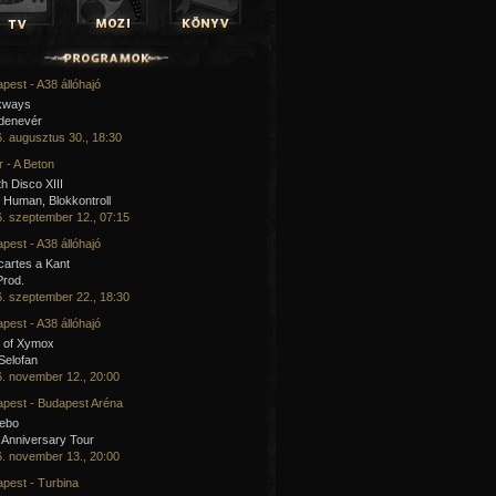
pest - A38 állóhajó
kways
 denevér
. augusztus 30., 18:30
 - A Beton
h Disco XIII
Human, Blokkontroll
. szeptember 12., 07:15
pest - A38 állóhajó
artes a Kant
Prod.
. szeptember 22., 18:30
pest - A38 állóhajó
 of Xymox
 Selofan
. november 12., 20:00
pest - Budapest Aréna
cebo
 Anniversary Tour
. november 13., 20:00
pest - Turbina