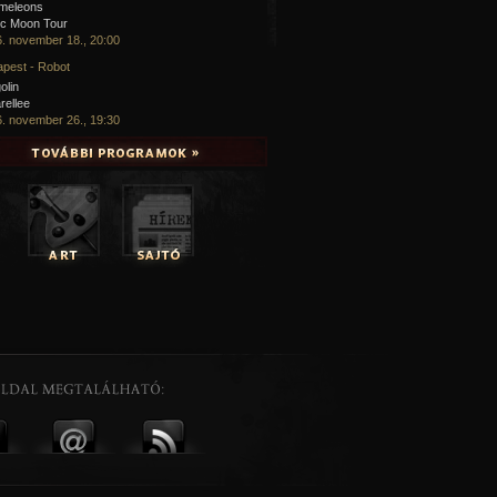
meleons
ic Moon Tour
. november 18., 20:00
pest - Robot
olin
rellee
. november 26., 19:30