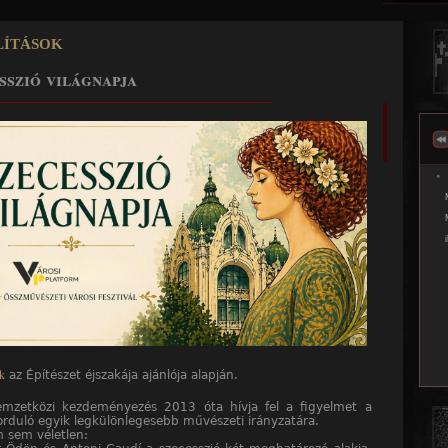
Jump to navigation
lítások
sszió világnapja
______________________________________________
k
az Építészet éjszakája ajánlója alapján.
mzetközi kezdeményezés 2013 óta hívja fel a figyelmet a
orduló egyik legkülönlegesebb művészeti irányzatára.
 sem véletlen: