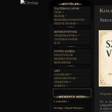
TAJTÉKOS LAPOK
Kiál
ZENE
ÍRÁSOK
EGYÜTTESEK
Szece
BOSZORKÁNYKONYHA
IRODALOM
INTERJÚK
FEKETE HUMOR
______
FILM
FORDÍTÁSOK
KÉPES
MŰVÉSZET
DALSZÖVEGEK
RENDEZVÉNYEK
SZÖVEGES
ÍRÁSTÖRTÉNET
NEKROMANTIKA
TAJTÉKOS NAPOK
AKTUÁLIS
R.I.P.
A MÚLT
FOTÓGALÉRIA
FESZTIVÁLOK
RENDEZVÉNYEK
KONCERTEK
ART
GALERIART
MONUMENTUM
ARTGALERI
NEKRETRO
TEMETŐK
KÉPREGÉNYEK
SCRIPTA
SZUBKULT
TEMPLOMOK
LAKÁSKULTS
NOVELLÁK
FEKETE LYUK
VÁRAK
Programo
VERSEK
RELIKVIÁK
HELYEK
HALÁLTÁNC
Ez a ne
1 százalék »
századf
Orridge | Napok Romjai »
A dátum