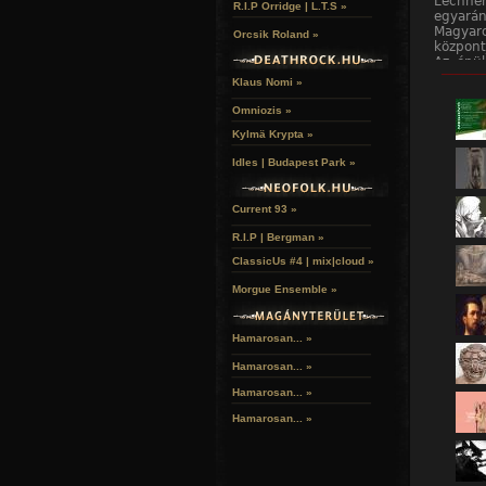
Lechner
R.I.P Orridge | L.T.S »
egyarán
Magyar
Orcsik Roland »
központ
Az épül
______
igazán.
Klaus Nomi »
2026-ba
bővítjük
Omniozis »
Séták, 
Kylmä Krypta »
naphoz
ugyana
Idles | Budapest Park »
kezdemé
nem eg
számára
Current 93 »
Várjuk
szecess
R.I.P | Bergman »
sétát, 
bekerül
ClassicUs #4 | mix|cloud »
Célunk,
dátum l
Morgue Ensemble »
ami eddi
Hamarosan... »
Hamarosan...
»
Hamarosan...
»
Hamarosan...
»