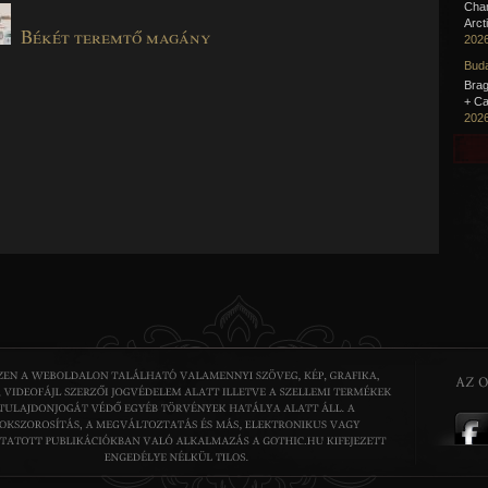
Cha
Arct
Békét teremtő magány
2026
Buda
Brag
+ Ca
2026