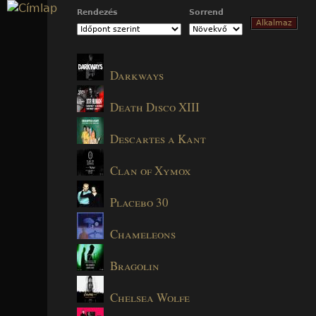
Jump to navigation
Rendezés
Sorrend
Darkways
Death Disco XIII
Descartes a Kant
Clan of Xymox
Placebo 30
Chameleons
Bragolin
Chelsea Wolfe