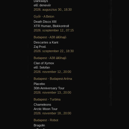
Darkways
elő: denevér
2026. augusztus 30., 18:30
Győr - A Beton
Death Disco XIII
XTR Human, Blokkontroll
2026. szeptember 12., 07:15
Budapest - A38 állóhajó
Descartes a Kant
Zaj Prod.
2026. szeptember 22., 18:30
Budapest - A38 állóhajó
Clan of Xymox
elő: Selofan
2026. november 12., 20:00
Budapest - Budapest Aréna
Placebo
30th Anniversary Tour
2026. november 13., 20:00
Budapest - Turbina
Chameleons
Arctic Moon Tour
2026. november 18., 20:00
Budapest - Robot
Bragolin