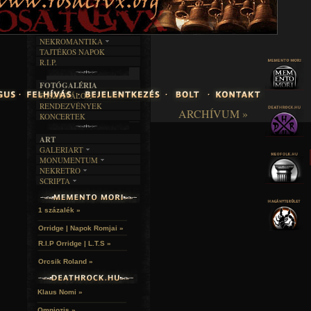
INTERJÚK
FEKETE HUMOR
FILM
FORDÍTÁSOK
KÉPES
MŰVÉSZET
DALSZÖVEGEK
RENDEZVÉNYEK
SZÖVEGES
ÍRÁSTÖRTÉNET
NEKROMANTIKA
TAJTÉKOS NAPOK
AKTUÁLIS
R.I.P.
A MÚLT
FOTÓGALÉRIA
FESZTIVÁLOK
RENDEZVÉNYEK
ARCHÍVUM »
KONCERTEK
ART
GALERIART
MONUMENTUM
ARTGALERI
NEKRETRO
TEMETŐK
KÉPREGÉNYEK
SCRIPTA
SZUBKULT
TEMPLOMOK
LAKÁSKULTS
NOVELLÁK
FEKETE LYUK
VÁRAK
VERSEK
RELIKVIÁK
HELYEK
1 százalék »
HALÁLTÁNC
Orridge | Napok Romjai »
R.I.P Orridge | L.T.S »
Orcsik Roland »
Klaus Nomi »
Omniozis »