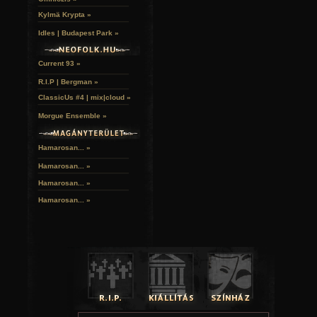
Kylmä Krypta »
Idles | Budapest Park »
Current 93 »
R.I.P | Bergman »
ClassicUs #4 | mix|cloud »
Morgue Ensemble »
Hamarosan... »
Hamarosan...
»
Hamarosan...
»
Hamarosan...
»