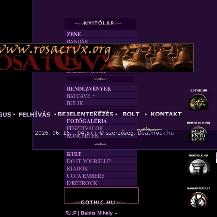
ZENE
BANDÁK
DVD
INTERJÚK
FORDÍTÁSOK
DALSZÖVEGEK
RENDEZVÉNYEK
BATCAVE
BULIK
AKTUÁLIS
A MÚLT
FOTÓGALÉRIA
FESZTIVÁLOK
« F
2026. 06. 16. - 04:57 | © szerzőség:
Deathrock.hu
KONCERTEK
KULT
DO IT YOURSELF!
KIADÓK
UCCA EMBERE
D'RETRO'CK
R.I.P | Babits Mihály »