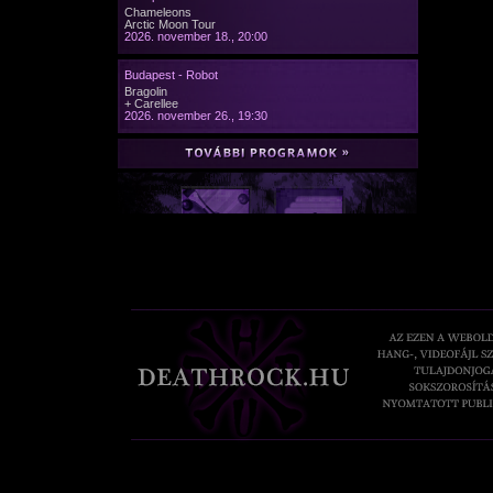
Chameleons
Arctic Moon Tour
2026. november 18., 20:00
Budapest - Robot
Bragolin
+ Carellee
2026. november 26., 19:30