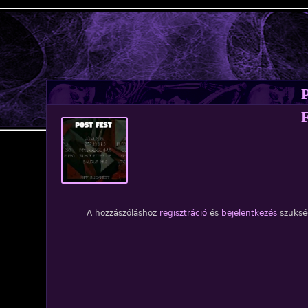
Jump to navigation
1
/1. kép
1.
A hozzászóláshoz
regisztráció
és
bejelentkezés
szüksé