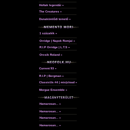
Holtak legendái »
The Creatures »
Dunakömlődi temető »
1 százalék »
Orridge | Napok Romjai »
R.I.P Orridge | L.T.S »
Orcsik Roland »
Current 93 »
R.I.P | Bergman »
ClassicUs #4 | mix|cloud »
Morgue Ensemble »
Hamarosan... »
Hamarosan... »
Hamarosan... »
Hamarosan... »