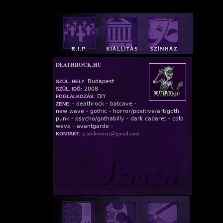
DEATHROCK.HU
Budapest
SZÜL. HELY:
2008
SZÜL. IDŐ:
DIY
FOGLALKOZÁS:
- deathrock - batcave -
ZENE:
new wave - gothic - horror/positive/art/goth
punk - psycho/gothabilly - dark cabaret - cold
wave - avantgarde -
g.szelevenyi@gmail.com
KONTAKT: