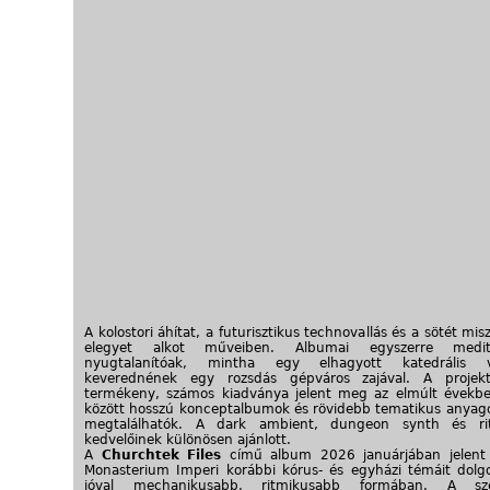
A kolostori áhítat, a futurisztikus technovallás és a sötét misz
elegyet alkot műveiben. Albumai egyszerre medit
nyugtalanítóak, mintha egy elhagyott katedrális vi
keverednének egy rozsdás gépváros zajával. A projekt
termékeny, számos kiadványa jelent meg az elmúlt évekb
között hosszú konceptalbumok és rövidebb tematikus anyag
megtalálhatók. A dark ambient, dungeon synth és rit
kedvelőinek különösen ajánlott.
A
Churchtek Files
című album 2026 januárjában jelent
Monasterium Imperi korábbi kórus- és egyházi témáit dolg
jóval mechanikusabb, ritmikusabb formában. A sze