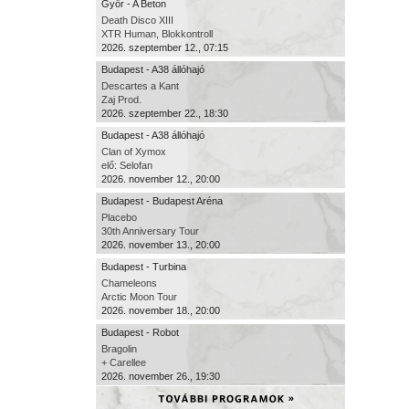
Győr - A Beton
Death Disco XIII
XTR Human, Blokkontroll
2026. szeptember 12., 07:15
Budapest - A38 állóhajó
Descartes a Kant
Zaj Prod.
2026. szeptember 22., 18:30
Budapest - A38 állóhajó
Clan of Xymox
elő: Selofan
2026. november 12., 20:00
Budapest - Budapest Aréna
Placebo
30th Anniversary Tour
2026. november 13., 20:00
Budapest - Turbina
Chameleons
Arctic Moon Tour
2026. november 18., 20:00
Budapest - Robot
Bragolin
+ Carellee
2026. november 26., 19:30