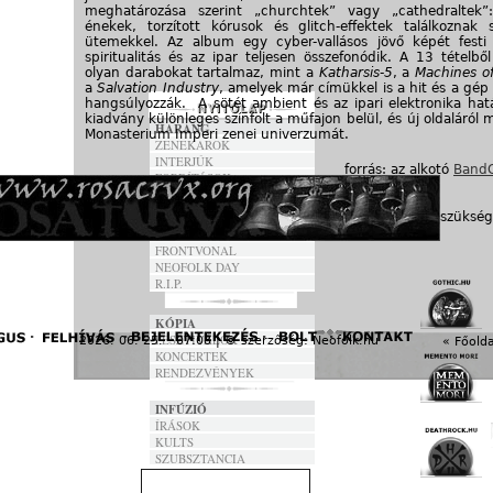
meghatározása szerint „churchtek” vagy „cathedraltek”
énekek, torzított kórusok és glitch-effektek találkoznak s
ütemekkel. Az album egy cyber-vallásos jövő képét festi 
spiritualitás és az ipar teljesen összefonódik. A 13 tételbő
olyan darabokat tartalmaz, mint a
Katharsis-5
, a
Machines of
a
Salvation Industry
, amelyek már címükkel is a hit és a gép
hangsúlyozzák. A sötét ambient és az ipari elektronika ha
kiadvány különleges színfolt a műfajon belül, és új oldaláról 
HARANG
Monasterium Imperi zenei univerzumát.
ZENEKAROK
INTERJÚK
forrás: az alkotó
BandC
FORDÍTÁSOK
DALSZÖVEGEK
A hozzászóláshoz
regisztráció
és
bejelentkezés
szükség
ANNO
FRONTVONAL
NEOFOLK DAY
R.I.P.
KÓPIA
FESZTIVÁLOK
2026. 06. 25. - 07:08 | © szerzőség:
Neofolk.hu
« Főolda
KONCERTEK
RENDEZVÉNYEK
INFÚZIÓ
ÍRÁSOK
KULTS
SZUBSZTANCIA