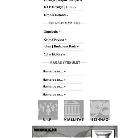
Orridge | Napok Romjai »
R.I.P Orridge | L.T.S »
Orcsik Roland »
Omniozis »
Kylmä Krypta »
Idles | Budapest Park »
John McKay »
NEOFOLK.HU