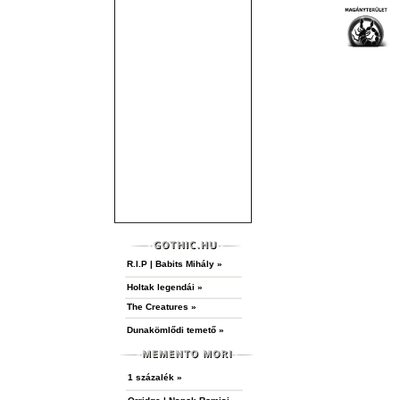
R.I.P | Babits Mihály »
Holtak legendái »
The Creatures »
Dunakömlődi temető »
1 százalék »