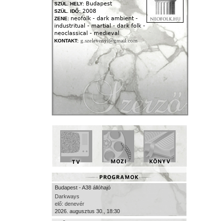
Budapest
SZÜL. HELY:
2008
SZÜL. IDŐ:
neofolk - dark ambient -
ZENE:
industritual - martial - dark folk -
neoclassical - medieval
g.szelevenyi@gmail.com
KONTAKT:
Budapest - A38 állóhajó
Darkways
elő: denevér
2026. augusztus 30., 18:30