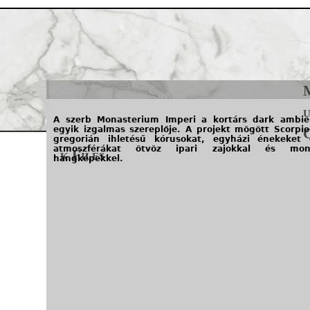
Jump to navigation
u
A szerb Monasterium Imperi a kortárs dark ambien
egyik izgalmas szereplője. A projekt mögött Scorpio 
gregorián ihletésű kórusokat, egyházi énekeket
atmoszférákat ötvöz ipari zajokkal és monu
k Files
hangképekkel.