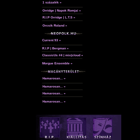
1 százalék »
Orridge | Napok Romjai »
R.I.P Orridge | L.T.S »
Orcsik Roland »
Current 93 »
R.I.P | Bergman »
ClassicUs #4 | mix|cloud »
Morgue Ensemble »
Hamarosan... »
Hamarosan... »
Hamarosan... »
Hamarosan... »