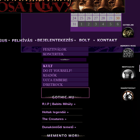
INTERJÚK
FORDÍTÁSOK
DALSZÖVEGEK
RENDEZVÉNYEK
BATCAVE
BULIK
AKTUÁLIS
A MÚLT
FOTÓGALÉRIA
FESZTIVÁLOK
KONCERTEK
KULT
DO IT YOURSELF!
KIADÓK
UCCA EMBERE
D'RETRO'CK
R.I.P | Babits Mihály »
Holtak legendái »
The Creatures »
Dunakömlődi temető »