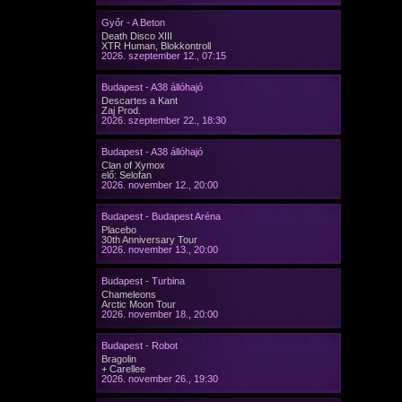
Győr - A Beton
Death Disco XIII
XTR Human, Blokkontroll
2026. szeptember 12., 07:15
Budapest - A38 állóhajó
Descartes a Kant
Zaj Prod.
2026. szeptember 22., 18:30
Budapest - A38 állóhajó
Clan of Xymox
elő: Selofan
2026. november 12., 20:00
Budapest - Budapest Aréna
Placebo
30th Anniversary Tour
2026. november 13., 20:00
Budapest - Turbina
Chameleons
Arctic Moon Tour
2026. november 18., 20:00
Budapest - Robot
Bragolin
+ Carellee
2026. november 26., 19:30