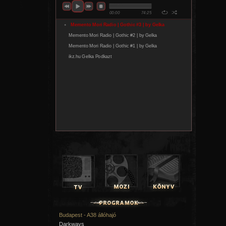
Budapest - A38 állóhajó
Darkways