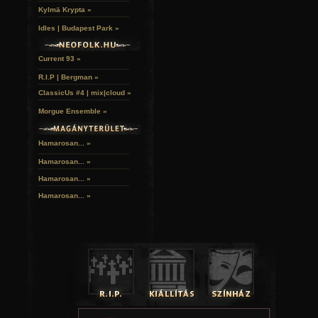
Kylmä Krypta »
Idles | Budapest Park »
Current 93 »
R.I.P | Bergman »
ClassicUs #4 | mix|cloud »
Morgue Ensemble »
Hamarosan... »
Hamarosan...
»
Hamarosan...
»
Hamarosan...
»