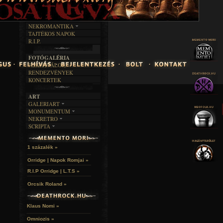
FEKETE HUMOR
FILM
FORDÍTÁSOK
KÉPES
MŰVÉSZET
DALSZÖVEGEK
RENDEZVÉNYEK
SZÖVEGES
ÍRÁSTÖRTÉNET
NEKROMANTIKA
TAJTÉKOS NAPOK
AKTUÁLIS
R.I.P.
A MÚLT
FOTÓGALÉRIA
FESZTIVÁLOK
RENDEZVÉNYEK
KONCERTEK
ART
GALERIART
MONUMENTUM
ARTGALERI
NEKRETRO
TEMETŐK
KÉPREGÉNYEK
SCRIPTA
SZUBKULT
TEMPLOMOK
LAKÁSKULTS
NOVELLÁK
FEKETE LYUK
VÁRAK
VERSEK
RELIKVIÁK
HELYEK
1 százalék »
HALÁLTÁNC
Orridge | Napok Romjai »
R.I.P Orridge | L.T.S »
Orcsik Roland »
Klaus Nomi »
Omniozis »