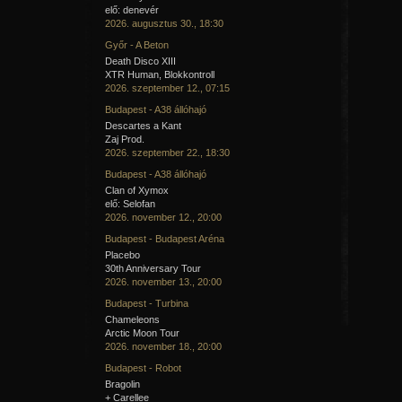
elő: denevér
2026. augusztus 30., 18:30
Győr - A Beton
Death Disco XIII
XTR Human, Blokkontroll
2026. szeptember 12., 07:15
Budapest - A38 állóhajó
Descartes a Kant
Zaj Prod.
2026. szeptember 22., 18:30
Budapest - A38 állóhajó
Clan of Xymox
elő: Selofan
2026. november 12., 20:00
Budapest - Budapest Aréna
Placebo
30th Anniversary Tour
2026. november 13., 20:00
Budapest - Turbina
Chameleons
Arctic Moon Tour
2026. november 18., 20:00
Budapest - Robot
Bragolin
+ Carellee