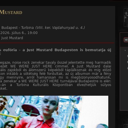
Jump to navigation
 Mustard
:
Budapest - Turbina
(VIII. ker. Vajdahunyad u. 4.)
:
2026. július 6., 19:00
:
Just Mustard
s eufória – a Just Mustard Budapesten is bemutatja új
t
oegaze, noise rock zenekar tavaly ősszel jelentette meg harmadik
mezét WE WERE JUST HERE címmel. A Just Mustard dalai
iális zajokból és álomszerű képekből táplálkoznak és míg előző
on inkább a sötétség felé fordultak, az új albumon már a fény
ogy mennyire, arról hamarosan mi is megbizonyosodhatunk,
 a zenekar a WE WERE JUST HERE turnéjával Budapestre is elér:
6-án a Turbina Kulturális Központban élvezhetjük súlyos
üket.