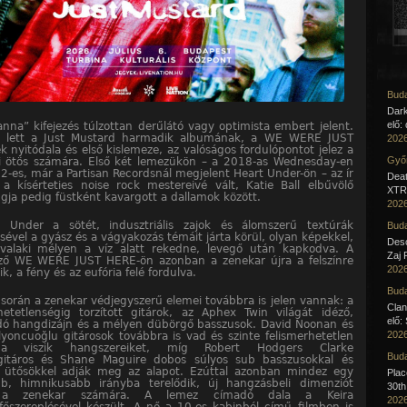
Buda
Dar
elő:
anna” kifejezés túlzottan derűlátó vagy optimista embert jelent.
 lett a Just Mustard harmadik albumának, a WE WERE JUST
2026
 nyitódala és első kislemeze, az valóságos fordulópontot jelez a
Győr
i ötös számára. Első két lemezükön – a 2018-as Wednesday-en
2-es, már a Partisan Recordsnál megjelent Heart Under-ön – az ír
Deat
a kísérteties noise rock mestereivé vált, Katie Ball elbűvölő
XTR 
ja pedig füstként kavargott a dallamok között.
2026
 Under a sötét, indusztriális zajok és álomszerű textúrák
Buda
sével a gyász és a vágyakozás témáit járta körül, olyan képekkel,
Desc
valaki mélyen a víz alatt rekedne, levegő után kapkodva. A
Zaj 
ző WE WERE JUST HERE-ön azonban a zenekar újra a felszínre
2026
k, a fény és az eufória felé fordulva.
Buda
l során a zenekar védjegyszerű elemei továbbra is jelen vannak: a
Clan
hetetlenségig torzított gitárok, az Aphex Twin világát idéző,
elő:
dó hangdizájn és a mélyen dübörgő basszusok. David Noonan és
2026
yoncuoğlu gitárosok továbbra is vad és szinte felismerhetetlen
kba viszik hangszereiket, míg Robert Hodgers Clarke
Buda
gitáros és Shane Maguire dobos súlyos sub basszusokkal és
ó ütősökkel adják meg az alapot. Ezúttal azonban mindez egy
Pla
b, himnikusabb irányba terelődik, új hangzásbeli dimenziót
30th
 a zenekar számára. A lemez címadó dala a Keira
2026