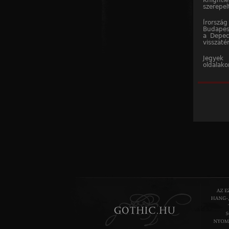
Knightle
szerepel
Írorszá
Budapest
a Depec
visszaté
Jegyek
oldalak