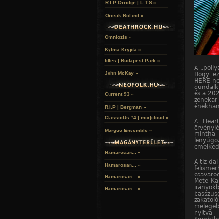
R.I.P Orridge | L.T.S »
Orcsik Roland »
Omniozis »
Kylmä Krypta »
Idles | Budapest Park »
A „polly
John McKay »
Hogy ez
HERE-nek
dundalk
és a 202
Current 93 »
zenekar 
énekhang
R.I.P | Bergman »
ClassicUs #4 | mix|cloud »
A Heart
örvénylé
Morgue Ensemble »
mintha 
lenyűgö
emelkedi
Hamarosan... »
A tíz da
Hamarosan...
»
felismer
csavaro
Hamarosan...
»
Mete Kal
irányo
Hamarosan...
»
basszus
zakatol
melegeb
nyitva