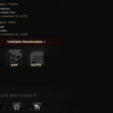
pest - Turbina
meleons
ic Moon Tour
. november 18., 20:00
pest - Robot
olin
rellee
. november 26., 19:30