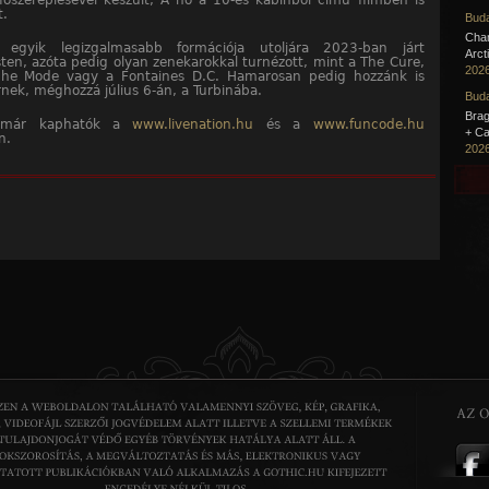
főszereplésével készült, A nő a 10-es kabinból című filmben is
t.
Buda
Cha
g egyik legizgalmasabb formációja utoljára 2023-ban járt
Arct
en, azóta pedig olyan zenekarokkal turnézott, mint a The Cure,
2026
he Mode vagy a Fontaines D.C. Hamarosan pedig hozzánk is
rnek, méghozzá július 6-án, a Turbinába.
Buda
Brag
 már kaphatók a
www.livenation.hu
és a
www.funcode.hu
+ Ca
on.
2026