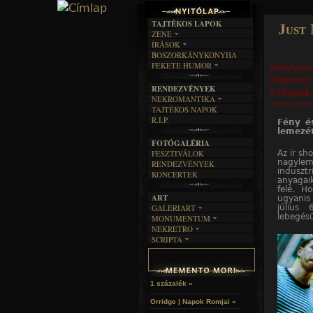
TAJTÉKOS LAPOK
Just
ZENE
ÍRÁSOK
EGYÜTTESEK
BOSZORKÁNYKONYHA
IRODALOM
INTERJÚK
FEKETE HUMOR
Helyszín
FILM
FORDÍTÁSOK
KÉPES
Időpont
MŰVÉSZET
DALSZÖVEGEK
RENDEZVÉNYEK
SZÖVEGES
Fellépők
ÍRÁSTÖRTÉNET
NEKROMANTIKA
TAJTÉKOS NAPOK
AKTUÁLIS
R.I.P.
Fény é
A MÚLT
lemezé
FOTÓGALÉRIA
Az ír sh
FESZTIVÁLOK
nagyle
RENDEZVÉNYEK
indusztr
KONCERTEK
anyagaik
felé. H
ART
ugyanis
július 
GALERIART
lebegés
MONUMENTUM
ARTGALERI
NEKRETRO
TEMETŐK
KÉPREGÉNYEK
SCRIPTA
SZUBKULT
TEMPLOMOK
LAKÁSKULTS
NOVELLÁK
FEKETE LYUK
VÁRAK
VERSEK
RELIKVIÁK
HELYEK
HALÁLTÁNC
1 százalék »
Orridge | Napok Romjai »