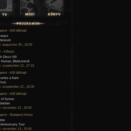
pest - A38 állóhajó
kways
 denevér
. augusztus 30., 18:30
 - A Beton
h Disco XIII
Human, Blokkontroll
. szeptember 12., 07:15
pest - A38 állóhajó
artes a Kant
Prod.
. szeptember 22., 18:30
pest - A38 állóhajó
 of Xymox
 Selofan
. november 12., 20:00
pest - Budapest Aréna
cebo
 Anniversary Tour
. november 13., 20:00