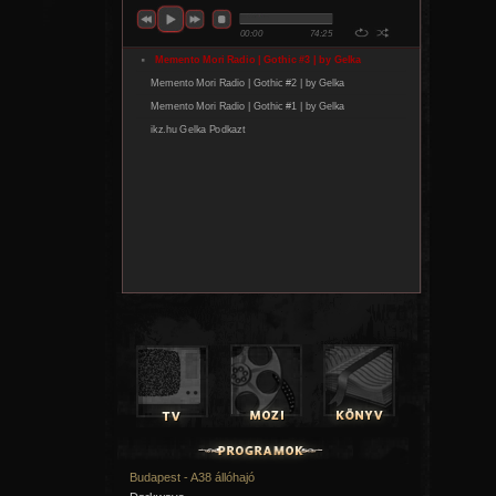
Budapest - A38 állóhajó