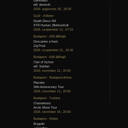
Darkways
elő: denevér
2026. augusztus 30., 18:30
Győr - A Beton
Death Disco XIII
XTR Human, Blokkontroll
2026. szeptember 12., 07:15
Budapest - A38 állóhajó
Descartes a Kant
Zaj Prod.
2026. szeptember 22., 18:30
Budapest - A38 állóhajó
Clan of Xymox
elő: Selofan
2026. november 12., 20:00
Budapest - Budapest Aréna
Placebo
30th Anniversary Tour
2026. november 13., 20:00
Budapest - Turbina
Chameleons
Arctic Moon Tour
2026. november 18., 20:00
Budapest - Robot
Bragolin
+ Carellee