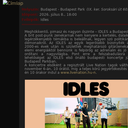
Jump to navigation
Helyszín:
Budapest - Budapest Park
(IX. ker. Soroksári út 60
Időpont:
2026. július 8., 18:00
Fellépők:
Idles
Meghökkentő, pimasz és nagyon őszinte – IDLES a Budapes
A brit post-punk zenekarnak nem kenyere a kertelés, dalaikk
legérzékenyebb témákba is beleállnak, legyen szó politikár
démonaikról. Az IDLES az egyik legerősebb bizonyíték 
2000-es évek után is születtek meghatározó gitárzeneka
elemi energiáiktól bennünk is felpörög az adrenalin és jó
ordítani a nagyvilágba. Pont erre a felszabadulásra
lehetőséget az IDLES első önálló budapesti koncertje jú
Budapest Parkban.
A koncertre elsőként a regisztrált Live Nation tagok vált
november 6-án, 10 órától, míg a teljes körű jegyértékesíté
én 10 órakor indul a
www.livenation.hu-n
.