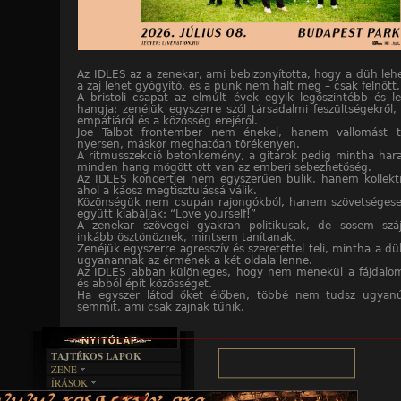
Az IDLES az a zenekar, ami bebizonyította, hogy a düh lehet
a zaj lehet gyógyító, és a punk nem halt meg – csak felnőtt.
A bristoli csapat az elmúlt évek egyik legőszintébb és l
hangja: zenéjük egyszerre szól társadalmi feszültségekről, f
empátiáról és a közösség erejéről.
Joe Talbot frontember nem énekel, hanem vallomást t
nyersen, máskor meghatóan törékenyen.
A ritmusszekció betonkemény, a gitárok pedig mintha har
minden hang mögött ott van az emberi sebezhetőség.
Az IDLES koncertjei nem egyszerűen bulik, hanem kollektí
ahol a káosz megtisztulássá válik.
Közönségük nem csupán rajongókból, hanem szövetségesekb
együtt kiabálják: “Love yourself!”
A zenekar szövegei gyakran politikusak, de sosem szá
inkább ösztönöznek, mintsem tanítanak.
Zenéjük egyszerre agresszív és szeretettel teli, mintha a dü
ugyanannak az érmének a két oldala lenne.
Az IDLES abban különleges, hogy nem menekül a fájdalomt
és abból épít közösséget.
Ha egyszer látod őket élőben, többé nem tudsz ugyanú
semmit, ami csak zajnak tűnik.
TAJTÉKOS LAPOK
ZENE
ÍRÁSOK
EGYÜTTESEK
BOSZORKÁNYKONYHA
IRODALOM