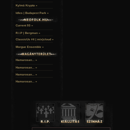
Kylmä Krypta »
Idles | Budapest Park »
Current 93 »
R.I.P | Bergman »
ClassicUs #4 | mix|cloud »
Morgue Ensemble »
Hamarosan... »
Hamarosan...
»
Hamarosan...
»
Hamarosan...
»