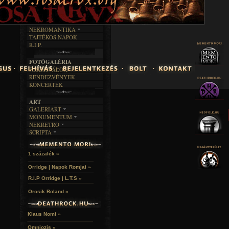
INTERJÚK
FEKETE HUMOR
FILM
FORDÍTÁSOK
KÉPES
MŰVÉSZET
DALSZÖVEGEK
RENDEZVÉNYEK
SZÖVEGES
ÍRÁSTÖRTÉNET
NEKROMANTIKA
TAJTÉKOS NAPOK
AKTUÁLIS
R.I.P.
A MÚLT
FOTÓGALÉRIA
FESZTIVÁLOK
RENDEZVÉNYEK
KONCERTEK
ART
GALERIART
MONUMENTUM
ARTGALERI
NEKRETRO
TEMETŐK
KÉPREGÉNYEK
SCRIPTA
SZUBKULT
TEMPLOMOK
LAKÁSKULTS
NOVELLÁK
FEKETE LYUK
VÁRAK
VERSEK
RELIKVIÁK
HELYEK
1 százalék »
HALÁLTÁNC
Orridge | Napok Romjai »
R.I.P Orridge | L.T.S »
Orcsik Roland »
Klaus Nomi »
Omniozis »