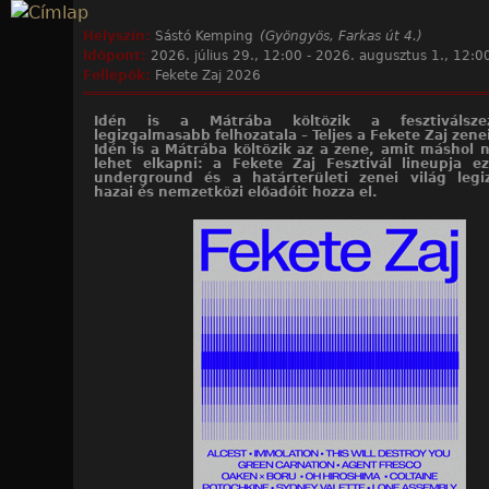
Jump to navigation
Helyszín:
Sástó Kemping
(Gyöngyös, Farkas út 4.)
Időpont:
2026. július 29., 12:00
-
2026. augusztus 1., 12:0
Fellépők:
Fekete Zaj 2026
Idén is a Mátrába költözik a fesztiválsze
legizgalmasabb felhozatala – Teljes a Fekete Zaj zen
Idén is a Mátrába költözik az a zene, amit máshol
lehet elkapni: a Fekete Zaj Fesztivál lineupja ez
underground és a határterületi zenei világ leg
hazai és nemzetközi előadóit hozza el.