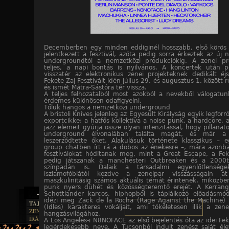
Decemberben egy minden eddiginél hosszabb, első körös b
jelentkezett a fesztivál, azóta pedig sorra érkeztek az új 
undergroundtól a nemzetközi produkciókig. A zenei p
teljes, a napi bontás is nyilvános. A koncertek után p
visszatér az elektronikus zenei projekteknek dedikált éj
Fekete Zaj Fesztivált idén július 29. és augusztus 1. között
és ismét Mátra-Sástóra tér vissza.
A teljes felhozatalból most azokból a nevekből válogatu
érdemes különösen odafigyelni.
Tőlük hangos a nemzetközi underground
A bristoli Knives jelenleg az Egyesült Királyság egyik legforr
exportcikke: a hatfős kollektíva a noise punk, a hardcore, 
jazz elemeit gyúrja össze olyan intenzitással, hogy pillanato
underground élvonalában találta magát, és már a 
leszerződtette őket. Alakulásuk története klasszikus – 
group chatben írt rá a dobos az énekesre –, mára azonb
fesztiválokat hódítanak meg, mint a Great Escape, a Fek
pedig játszanak a manchesteri Outbreaken és a 2000tr
színpadán is. Dalaik a társadalmi egyenlőtlenség
iszlamofóbiától kezdve a zeneipar visszásságain á
maszkulinitásig számos aktuális témát érintenek, miközb
punk nyers dühét és közösségteremtő erejét. A Kerrang!
Schottlander karcos, hiphopból is táplálkozó előadásmód
idézi meg Zack de la Rocha (Rage Against the Machine) é
TAJTÉKOS LAPOK
(Idles) karakteres vokáljait, ami tökéletesen illik a zen
ZENE
hangzásvilágához.
ÍRÁSOK
EGYÜTTESEK
A Los Angeles-i N8NOFACE az első bejelentés óta az idei Fek
BOSZORKÁNYKONYHA
legérdekesebb neve. A Tucsonból indult zenész saját éle
IRODALOM