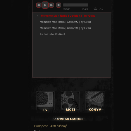
állnak össze. fllozz az elmúlt időszak egyik legizgalma
előadójaként tűnt fel. 2024-ben a Telekom Electronic Be
válogatáslemezen debütált, 2025-ben pedig már a KE
műsorvezetője, Kevin Cole is játszotta down című dalá
személyes traumák jelennek meg tabuk nélkül, miközben 
tágítja saját hangzásvilágát. Első magyar nyelvű EP-je, a
pop és a kísérletező elektronika egyik legerősebb hazai le
olyan közreműködőkkel, mint Co Lee vagy Molnár Tamás.
Megkerülhetetlen nemzetközi nevek
Kapásból erősen indul a fesztivál első napja
Budapest - A38 állóhajó