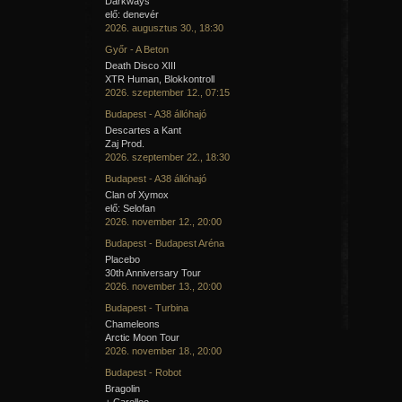
Darkways
elő: denevér
2026. augusztus 30., 18:30
Győr - A Beton
Death Disco XIII
XTR Human, Blokkontroll
2026. szeptember 12., 07:15
Budapest - A38 állóhajó
Descartes a Kant
Zaj Prod.
2026. szeptember 22., 18:30
Budapest - A38 állóhajó
Clan of Xymox
elő: Selofan
2026. november 12., 20:00
Budapest - Budapest Aréna
Placebo
30th Anniversary Tour
2026. november 13., 20:00
Budapest - Turbina
Chameleons
Arctic Moon Tour
2026. november 18., 20:00
Budapest - Robot
Bragolin
+ Carellee