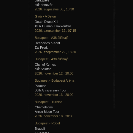
Darkways
elő: denevér
2026. augusztus 30., 18:30
Győr - A Beton
Death Disco XIII
XTR Human, Blokkontroll
2026. szeptember 12., 07:15
Budapest - A38 állóhajó
Descartes a Kant
Zaj Prod.
2026. szeptember 22., 18:30
Budapest - A38 állóhajó
Clan of Xymox
elő: Selofan
2026. november 12., 20:00
Budapest - Budapest Aréna
Placebo
30th Anniversary Tour
2026. november 13., 20:00
Budapest - Turbina
Chameleons
Arctic Moon Tour
2026. november 18., 20:00
Budapest - Robot
Bragolin
+ Carellee