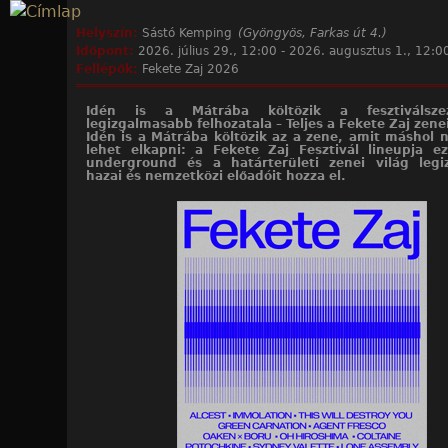
Jump to navigation
Helyszín:
Sástó Kemping
(Gyöngyös, Farkas út 4.)
Időpont:
2026. július 29., 12:00
-
2026. augusztus 1., 12:0
Fellépők:
Fekete Zaj 2026
Idén is a Mátrába költözik a fesztiválsze
legizgalmasabb felhozatala – Teljes a Fekete Zaj zen
Idén is a Mátrába költözik az a zene, amit máshol
lehet elkapni: a Fekete Zaj Fesztivál lineupja ez
underground és a határterületi zenei világ leg
hazai és nemzetközi előadóit hozza el.