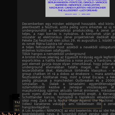
Decemberben egy minden eddiginél hosszabb, első körös b
jelentkezett a fesztivál, azóta pedig sorra érkeztek az új 
undergroundtól a nemzetközi produkciókig. A zenei p
teljes, a napi bontás is nyilvános. A koncertek után p
visszatér az elektronikus zenei projekteknek dedikált éj
Fekete Zaj Fesztivált idén július 29. és augusztus 1. között
és ismét Mátra-Sástóra tér vissza.
A teljes felhozatalból most azokból a nevekből válogatu
érdemes különösen odafigyelni.
Tőlük hangos a nemzetközi underground
A bristoli Knives jelenleg az Egyesült Királyság egyik legforr
exportcikke: a hatfős kollektíva a noise punk, a hardcore, 
jazz elemeit gyúrja össze olyan intenzitással, hogy pillanato
underground élvonalában találta magát, és már a 
leszerződtette őket. Alakulásuk története klasszikus – 
group chatben írt rá a dobos az énekesre –, mára azonb
fesztiválokat hódítanak meg, mint a Great Escape, a Fek
pedig játszanak a manchesteri Outbreaken és a 2000tr
színpadán is. Dalaik a társadalmi egyenlőtlenség
iszlamofóbiától kezdve a zeneipar visszásságain á
maszkulinitásig számos aktuális témát érintenek, miközb
punk nyers dühét és közösségteremtő erejét. A Kerrang!
Schottlander karcos, hiphopból is táplálkozó előadásmód
idézi meg Zack de la Rocha (Rage Against the Machine) é
TAJTÉKOS LAPOK
(Idles) karakteres vokáljait, ami tökéletesen illik a zen
ZENE
hangzásvilágához.
ÍRÁSOK
EGYÜTTESEK
A Los Angeles-i N8NOFACE az első bejelentés óta az idei Fek
BOSZORKÁNYKONYHA
legérdekesebb neve. A Tucsonból indult zenész saját éle
IRODALOM