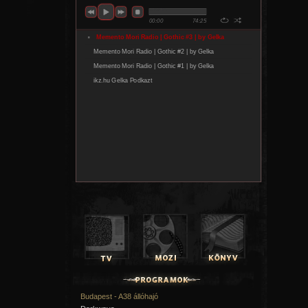
állnak össze. fllozz az elmúlt időszak egyik legizgalma
előadójaként tűnt fel. 2024-ben a Telekom Electronic Be
válogatáslemezen debütált, 2025-ben pedig már a KE
műsorvezetője, Kevin Cole is játszotta down című dalá
személyes traumák jelennek meg tabuk nélkül, miközben 
tágítja saját hangzásvilágát. Első magyar nyelvű EP-je, a
pop és a kísérletező elektronika egyik legerősebb hazai le
olyan közreműködőkkel, mint Co Lee vagy Molnár Tamás.
Megkerülhetetlen nemzetközi nevek
Kapásból erősen indul a fesztivál első napja
Budapest - A38 állóhajó