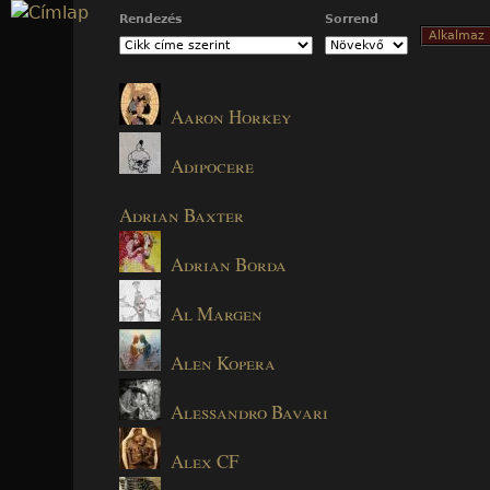
Jump to navigation
Rendezés
Sorrend
Aaron Horkey
Adipocere
Adrian Baxter
Adrian Borda
Al Margen
Alen Kopera
Alessandro Bavari
Alex CF