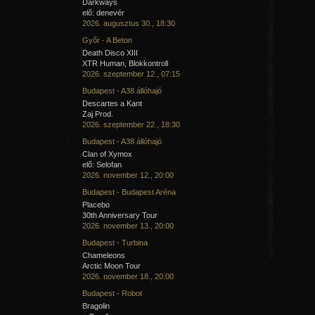
Darkways
elő: denevér
2026. augusztus 30., 18:30
Győr - A Beton
Death Disco XIII
XTR Human, Blokkontroll
2026. szeptember 12., 07:15
Budapest - A38 állóhajó
Descartes a Kant
Zaj Prod.
2026. szeptember 22., 18:30
Budapest - A38 állóhajó
Clan of Xymox
elő: Selofan
2026. november 12., 20:00
Budapest - Budapest Aréna
Placebo
30th Anniversary Tour
2026. november 13., 20:00
Budapest - Turbina
Chameleons
Arctic Moon Tour
2026. november 18., 20:00
Budapest - Robot
Bragolin