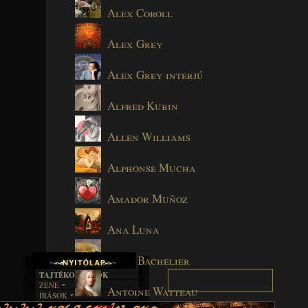
Alex Coroll
Alex Grey
Alex Grey interjú
Alfred Kubin
Allen Williams
Alphonse Mucha
Amador Muñoz
Ana Luna
Anne Bachelier
TAJTÉKOS LAPOK
ZENE
Antoine Watteau
ÍRÁSOK
EGYÜTTESEK
BOSZORKÁNYKONYHA
IRODALOM