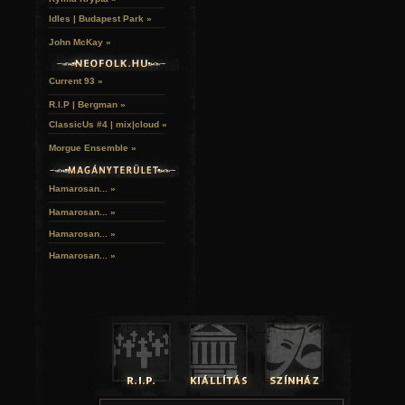
Idles | Budapest Park »
John McKay »
Current 93 »
R.I.P | Bergman »
ClassicUs #4 | mix|cloud »
Morgue Ensemble »
Hamarosan... »
Hamarosan...
»
Hamarosan...
»
Hamarosan...
»