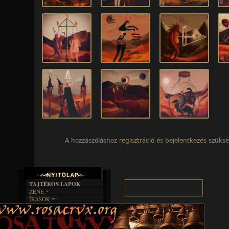
A hozzászóláshoz
regisztráció
és
bejelentkezés
szüksé
TAJTÉKOS LAPOK
ZENE
ÍRÁSOK
EGYÜTTESEK
BOSZORKÁNYKONYHA
IRODALOM
INTERJÚK
FEKETE HUMOR
FILM
FORDÍTÁSOK
KÉPES
MŰVÉSZET
DALSZÖVEGEK