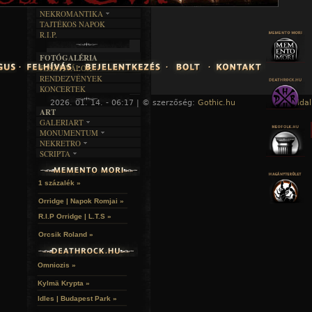
RENDEZVÉNYEK
SZÖVEGES
ÍRÁSTÖRTÉNET
NEKROMANTIKA
TAJTÉKOS NAPOK
AKTUÁLIS
R.I.P.
A MÚLT
FOTÓGALÉRIA
FESZTIVÁLOK
RENDEZVÉNYEK
KONCERTEK
2026. 01. 14. - 06:17 | © szerzőség:
Gothic.hu
« Főoldal
ART
GALERIART
MONUMENTUM
ARTGALERI
NEKRETRO
TEMETŐK
KÉPREGÉNYEK
SCRIPTA
SZUBKULT
TEMPLOMOK
LAKÁSKULTS
NOVELLÁK
FEKETE LYUK
VÁRAK
VERSEK
RELIKVIÁK
HELYEK
1 százalék »
HALÁLTÁNC
Orridge | Napok Romjai »
R.I.P Orridge | L.T.S »
Orcsik Roland »
Omniozis »
Kylmä Krypta »
Idles | Budapest Park »