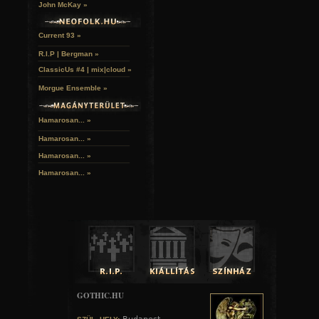
John McKay »
Current 93 »
R.I.P | Bergman »
ClassicUs #4 | mix|cloud »
Morgue Ensemble »
Hamarosan... »
Hamarosan...
»
Hamarosan...
»
Hamarosan...
»
GOTHIC.HU