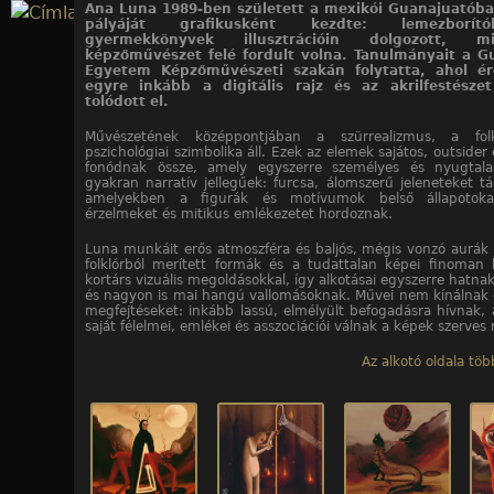
Ana Luna 1989-ben született a mexikói Guanajuatóba
Jump to navigation
pályáját grafikusként kezdte: lemezborí
gyermekkönyvek illusztrációin dolgozott, m
képzőművészet felé fordult volna. Tanulmányait a G
11
11
11
11
11
11
11
11
11
11
11
/10. kép
/11. kép
/1. kép
/2. kép
/3. kép
/4. kép
/5. kép
/6. kép
/7. kép
/8. kép
/9. kép
Egyetem Képzőművészeti szakán folytatta, ahol ér
egyre inkább a digitális rajz és az akrilfestésze
tolódott el.
Művészetének középpontjában a szürrealizmus, a fo
pszichológiai szimbolika áll. Ezek az elemek sajátos, outsider 
fonódnak össze, amely egyszerre személyes és nyugtalan
gyakran narratív jellegűek: furcsa, álomszerű jeleneteket tá
amelyekben a figurák és motívumok belső állapotokat,
érzelmeket és mitikus emlékezetet hordoznak.
Luna munkáit erős atmoszféra és baljós, mégis vonzó aurák j
folklórból merített formák és a tudattalan képei finoman
kortárs vizuális megoldásokkal, így alkotásai egyszerre hatna
és nagyon is mai hangú vallomásoknak. Művei nem kínálnak
megfejtéseket: inkább lassú, elmélyült befogadásra hívnak, 
saját félelmei, emlékei és asszociációi válnak a képek szerves 
Az alkotó oldala tö