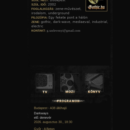
Budapest
SZÜL. HELY:
2002
SZÜL. IDŐ:
zene-művészet,
FOGLALKOZÁS:
irodalom, underground
Egy fekete pont a hálón
FILOZÓFIA:
gothic, dark-wave, mediaeval, industrial,
ZENE:
electric
g.szelevenyi@gmail.com
KONTAKT:
Budapest - A38 állóhajó
Darkways
elő: denevér
2026. augusztus 30., 18:30
Győr - A Beton