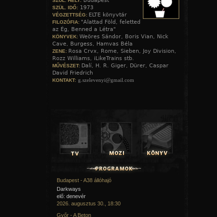
Budapest
SZÜL. HELY:
1973
SZÜL. IDŐ:
ELTE könyvtár
VÉGZETTSÉG:
"Alattad Föld, feletted
FILOZÓFIA:
az Ég, Benned a Létra"
Weöres Sándor, Boris Vian, Nick
KÖNYVEK:
Cave, Burgess, Hamvas Béla
Rosa Crvx, Rome, Sieben, Joy Division,
ZENE:
Rozz Williams, iLikeTrains stb.
Dalí, H. R. Giger, Dürer, Caspar
MŰVÉSZET:
David Friedrich
g.szelevenyi@gmail.com
KONTAKT:
Budapest - A38 állóhajó
Darkways
elő: denevér
2026. augusztus 30., 18:30
Győr - A Beton