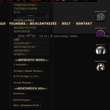
RENDEZVÉNYEK
SZÖVEGES
ÍRÁSTÖRTÉNET
NEKROMANTIKA
TAJTÉKOS NAPOK
AKTUÁLIS
R.I.P.
A MÚLT
FOTÓGALÉRIA
FESZTIVÁLOK
RENDEZVÉNYEK
KONCERTEK
2018. 07. 22. - 14:33 | © szerzőség:
Gelka
« Főoldal
ART
GALERIART
MONUMENTUM
ARTGALERI
NEKRETRO
TEMETŐK
KÉPREGÉNYEK
SCRIPTA
SZUBKULT
TEMPLOMOK
LAKÁSKULTS
NOVELLÁK
FEKETE LYUK
VÁRAK
VERSEK
RELIKVIÁK
HELYEK
1 százalék »
HALÁLTÁNC
Orridge | Napok Romjai »
R.I.P Orridge | L.T.S »
Orcsik Roland »
Omniozis »
Kylmä Krypta »
Idles | Budapest Park »