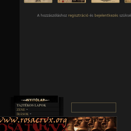
A hozzászóláshoz
regisztráció
és
bejelentkezés
szüksé
TAJTÉKOS LAPOK
ZENE
ÍRÁSOK
EGYÜTTESEK
BOSZORKÁNYKONYHA
IRODALOM
INTERJÚK
FEKETE HUMOR
FILM
FORDÍTÁSOK
KÉPES
MŰVÉSZET
DALSZÖVEGEK