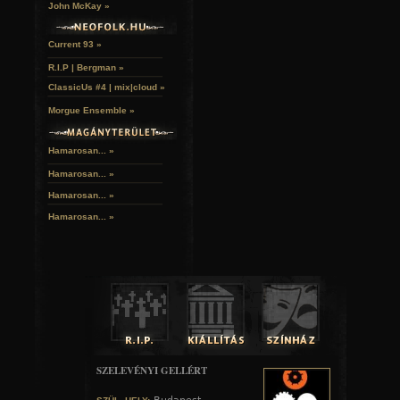
John McKay »
Current 93 »
R.I.P | Bergman »
ClassicUs #4 | mix|cloud »
Morgue Ensemble »
Hamarosan... »
Hamarosan...
»
Hamarosan...
»
Hamarosan...
»
SZELEVÉNYI GELLÉRT