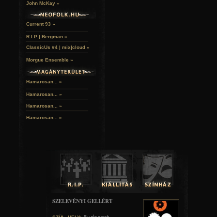
John McKay »
Current 93 »
R.I.P | Bergman »
ClassicUs #4 | mix|cloud »
Morgue Ensemble »
Hamarosan... »
Hamarosan...
»
Hamarosan...
»
Hamarosan...
»
SZELEVÉNYI GELLÉRT