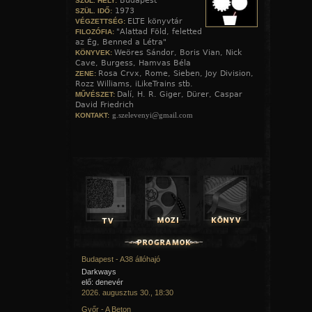
Budapest
SZÜL. HELY:
1973
SZÜL. IDŐ:
ELTE könyvtár
VÉGZETTSÉG:
"Alattad Föld, feletted
FILOZÓFIA:
az Ég, Benned a Létra"
Weöres Sándor, Boris Vian, Nick
KÖNYVEK:
Cave, Burgess, Hamvas Béla
Rosa Crvx, Rome, Sieben, Joy Division,
ZENE:
Rozz Williams, iLikeTrains stb.
Dalí, H. R. Giger, Dürer, Caspar
MŰVÉSZET:
David Friedrich
g.szelevenyi@gmail.com
KONTAKT:
Budapest - A38 állóhajó
Darkways
elő: denevér
2026. augusztus 30., 18:30
Győr - A Beton