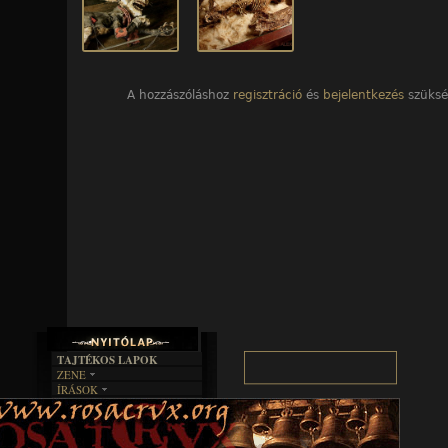
A hozzászóláshoz
regisztráció
és
bejelentkezés
szüksé
TAJTÉKOS LAPOK
ZENE
ÍRÁSOK
EGYÜTTESEK
BOSZORKÁNYKONYHA
IRODALOM
INTERJÚK
FEKETE HUMOR
FILM
FORDÍTÁSOK
KÉPES
MŰVÉSZET
DALSZÖVEGEK