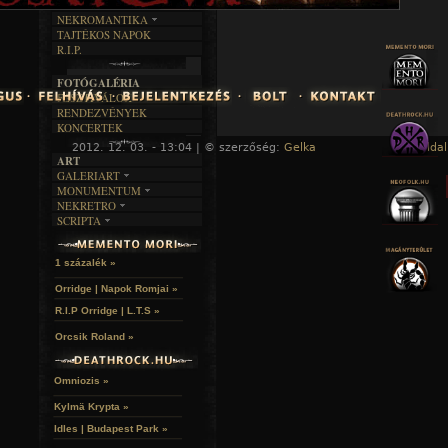
RENDEZVÉNYEK
SZÖVEGES
ÍRÁSTÖRTÉNET
NEKROMANTIKA
TAJTÉKOS NAPOK
AKTUÁLIS
R.I.P.
A MÚLT
FOTÓGALÉRIA
FESZTIVÁLOK
RENDEZVÉNYEK
KONCERTEK
2012. 12. 03. - 13:04 | © szerzőség:
Gelka
« Főoldal
ART
GALERIART
MONUMENTUM
ARTGALERI
NEKRETRO
TEMETŐK
KÉPREGÉNYEK
SCRIPTA
SZUBKULT
TEMPLOMOK
LAKÁSKULTS
NOVELLÁK
FEKETE LYUK
VÁRAK
VERSEK
RELIKVIÁK
HELYEK
1 százalék »
HALÁLTÁNC
Orridge | Napok Romjai »
R.I.P Orridge | L.T.S »
Orcsik Roland »
Omniozis »
Kylmä Krypta »
Idles | Budapest Park »