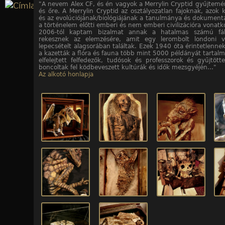
"A nevem Alex CF, és én vagyok a Merrylin Cryptid gyűjtemé
Jump to navigation
és őre. A Merrylin Cryptid az osztályozatlan fajoknak, azok 
és az evolúciójának/biológiájának a tanulmánya és dokumentá
a történelem előtti emberi és nem emberi civilizációra vonatk
10
10
10
10
10
10
10
10
10
10
/10. kép
/1. kép
/2. kép
/3. kép
/4. kép
/5. kép
/6. kép
/7. kép
/8. kép
/9. kép
2006-tól kaptam bizalmat annak a hatalmas számú fáb
rekesznek az elemzésére, amit egy lerombolt londoni vá
lepecsételt alagsorában találtak. Ezek 1940 óta érintetlennek
a kazetták a flóra és fauna több mint 5000 példányát tartalm
elfelejtett felfedezők, tudósok és professzorok és gyűjtött
boncoltak fel ködbeveszett kultúrák és idők mezsgyéjén..."
Az alkotó honlapja