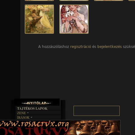
A hozzászóláshoz
regisztráció
és
bejelentkezés
szüksé
TAJTÉKOS LAPOK
ZENE
ÍRÁSOK
EGYÜTTESEK
BOSZORKÁNYKONYHA
IRODALOM
INTERJÚK
FEKETE HUMOR
FILM
FORDÍTÁSOK
KÉPES
MŰVÉSZET
DALSZÖVEGEK