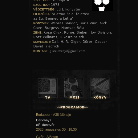
Budapest
SZÜL. HELY:
1973
SZÜL. IDŐ:
ELTE könyvtár
VÉGZETTSÉG:
"Alattad Föld, feletted
FILOZÓFIA:
az Ég, Benned a Létra"
Weöres Sándor, Boris Vian, Nick
KÖNYVEK:
Cave, Burgess, Hamvas Béla
Rosa Crvx, Rome, Sieben, Joy Division,
ZENE:
Rozz Williams, iLikeTrains stb.
Dalí, H. R. Giger, Dürer, Caspar
MŰVÉSZET:
David Friedrich
g.szelevenyi@gmail.com
KONTAKT:
Budapest - A38 állóhajó
Darkways
elő: denevér
2026. augusztus 30., 18:30
Győr - A Beton