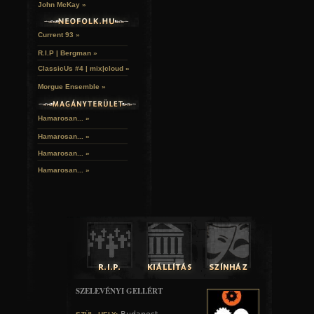
John McKay »
Current 93 »
R.I.P | Bergman »
ClassicUs #4 | mix|cloud »
Morgue Ensemble »
Hamarosan... »
Hamarosan...
»
Hamarosan...
»
Hamarosan...
»
SZELEVÉNYI GELLÉRT