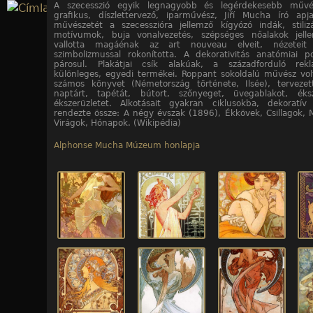
A szecesszió egyik legnagyobb és legérdekesebb művés
Jump to navigation
grafikus, díszlettervező, iparművész, Jiří Mucha író apja
művészetét a szecesszióra jellemző kígyózó indák, stiliz
motívumok, buja vonalvezetés, szépséges nőalakok jell
10
10
10
10
10
10
10
10
10
10
/10. kép
/1. kép
/2. kép
/3. kép
/4. kép
/5. kép
/6. kép
/7. kép
/8. kép
/9. kép
vallotta magáénak az art nouveau elveit, nézeteit
szimbolizmussal rokonította. A dekorativitás anatómiai p
párosul. Plakátjai csík alakúak, a századforduló rekl
különleges, egyedi termékei. Roppant sokoldalú művész volt: 
számos könyvet (Németország története, Ilsée), tervezet
naptárt, tapétát, bútort, szőnyeget, üvegablakot, éks
ékszerüzletet. Alkotásait gyakran ciklusokba, dekoratí
rendezte össze: A négy évszak (1896), Ékkövek, Csillagok, 
Virágok, Hónapok. (Wikipédia)
Alphonse Mucha Múzeum honlapja