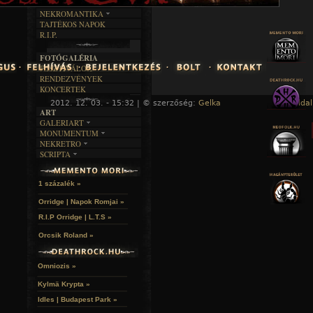
RENDEZVÉNYEK
SZÖVEGES
ÍRÁSTÖRTÉNET
NEKROMANTIKA
TAJTÉKOS NAPOK
AKTUÁLIS
R.I.P.
A MÚLT
FOTÓGALÉRIA
FESZTIVÁLOK
RENDEZVÉNYEK
KONCERTEK
2012. 12. 03. - 15:32 | © szerzőség:
Gelka
« Főoldal
ART
GALERIART
MONUMENTUM
ARTGALERI
NEKRETRO
TEMETŐK
KÉPREGÉNYEK
SCRIPTA
SZUBKULT
TEMPLOMOK
LAKÁSKULTS
NOVELLÁK
FEKETE LYUK
VÁRAK
VERSEK
RELIKVIÁK
HELYEK
1 százalék »
HALÁLTÁNC
Orridge | Napok Romjai »
R.I.P Orridge | L.T.S »
Orcsik Roland »
Omniozis »
Kylmä Krypta »
Idles | Budapest Park »