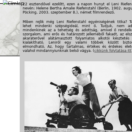
Jump to navigation
22 esztendővel ezelőtt, ezen a napon hunyt el Leni Riefenst
nevén: Helene Bertha Amalie Riefenstahl (Berlin, 1902. augu
Pöcking, 2003. szeptember 8.), német filmrendező.
Miben rejlik még Leni Riefenstahl egyéniségének titka? 
lehet mindenki szépségideál, mint ő. Tudjuk, nem a
mindenkinek az a tehetség és adottság, amivel ő rendelk
szorgalom, ami erős és határozott jelleméből fakadt, az elsz
akaraterővel alátámasztott folyamatos alkotói készteté
kialakítható. Leniről egy valami többek között biztos
elmondható. Az, hogy tartalmas, értékes és érdekes élet
valahol mindannyiunknak belső vágya. (
cikkünk folytatása itt