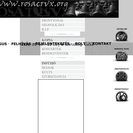
FORDÍTÁSOK
DALSZÖVEGEK
ANNO
FRONTVONAL
NEOFOLK DAY
R.I.P.
KÓPIA
FESZTIVÁLOK
2025. 09. 08. - 22:13 | © szerzőség:
Gelka
« F
KONCERTEK
RENDEZVÉNYEK
INFÚZIÓ
ÍRÁSOK
KULTS
SZUBSZTANCIA