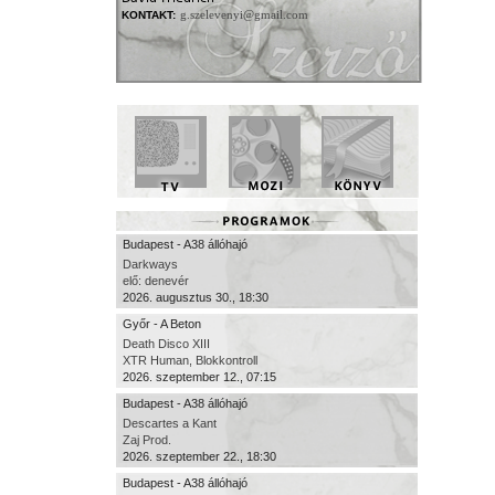
g.szelevenyi@gmail.com
KONTAKT:
Budapest - A38 állóhajó
Darkways
elő: denevér
2026. augusztus 30., 18:30
Győr - A Beton
Death Disco XIII
XTR Human, Blokkontroll
2026. szeptember 12., 07:15
Budapest - A38 állóhajó
Descartes a Kant
Zaj Prod.
2026. szeptember 22., 18:30
Budapest - A38 állóhajó