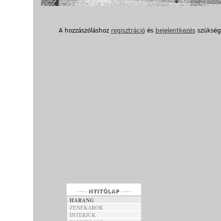
A hozzászóláshoz
regisztráció
és
bejelentkezés
szükség
HARANG
ZENEKAROK
INTERJÚK