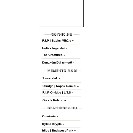
R.I.P | Babits Mihály »
Holtak legendái »
The Creatures »
Dunakömlődi temető »
1 százalék »
Orridge | Napok Romjai »
R.I.P Orridge | L.T.S »
Orcsik Roland »
Omniozis »
Kylmä Krypta »
Idles | Budapest Park »