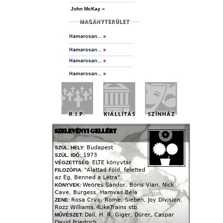
John McKay »
SZELEVÉNYI GELLÉRT
Budapest
SZÜL. HELY:
1973
SZÜL. IDŐ:
ELTE könyvtár
VÉGZETTSÉG:
"Alattad Föld, feletted
FILOZÓFIA:
az Ég, Benned a Létra"
Weöres Sándor, Boris Vian, Nick
KÖNYVEK:
Cave, Burgess, Hamvas Béla
Rosa Crvx, Rome, Sieben, Joy Division,
ZENE:
Rozz Williams, iLikeTrains stb.
Dalí, H. R. Giger, Dürer, Caspar
MŰVÉSZET:
David Friedrich