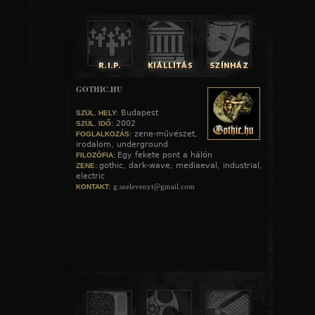
GOTHIC.HU
Budapest
SZÜL. HELY:
2002
SZÜL. IDŐ:
zene-művészet,
FOGLALKOZÁS:
irodalom, underground
Egy fekete pont a hálón
FILOZÓFIA:
gothic, dark-wave, mediaeval, industrial,
ZENE:
electric
g.szelevenyi@gmail.com
KONTAKT: