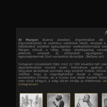
Jump to navigation
16
16
16
16
16
16
16
16
16
16
16
16
16
16
16
16
/10. kép
/11. kép
/12. kép
/13. kép
/14. kép
/15. kép
/16. kép
/1. kép
/2. kép
/3. kép
/4. kép
/5. kép
/6. kép
/7. kép
/8. kép
/9. kép
Al Margen
Buenos Airesben, Argentínában élő illu
Elgondolkodtató és szatirikus vázlatokat készít, amelyek a
fejlődéséből született egészségtelen viselkedésformákat ko
Margen stílusát a rideg, mégis részletgazdag ceruzaill
jellemzik, amelyek az embereket egységesen 
egészségtelennek tűnő vonásokkal ábrázolják. (BeOpen.art)
Instagram művészként több mint 22 500 követőre tett szer
elgondolkodtató munkái miatt. Festményei gyakran 
tárgyakat ábrázolnak szürreális vagy torzított módon, kihívás e
nézőket, hogy új megvilágításban lássák a világot.
autodidakta művész, aki a húszas évei elején kezdett festen
nem tűnik kifogyni, a világ tálcán kínálja az ihletforrást. (
A
Instagramon
)