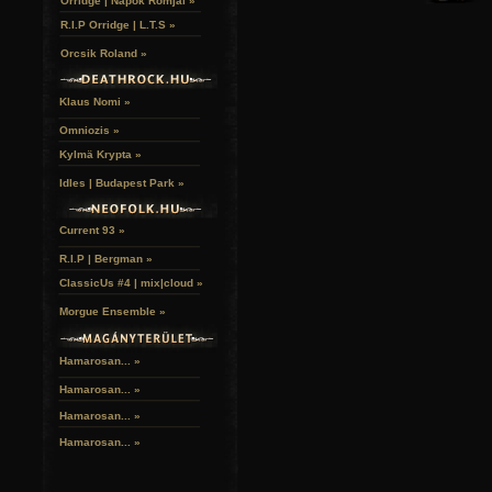
Orridge | Napok Romjai »
R.I.P Orridge | L.T.S »
Orcsik Roland »
Klaus Nomi »
Omniozis »
Kylmä Krypta »
Idles | Budapest Park »
Current 93 »
R.I.P | Bergman »
ClassicUs #4 | mix|cloud »
Morgue Ensemble »
Hamarosan... »
Hamarosan...
»
Hamarosan...
»
Hamarosan...
»