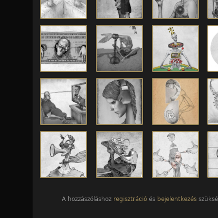
A hozzászóláshoz
regisztráció
és
bejelentkezés
szüksé