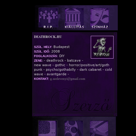
DEATHROCK.HU
Budapest
SZÜL. HELY:
2008
SZÜL. IDŐ:
DIY
FOGLALKOZÁS:
- deathrock - batcave -
ZENE:
new wave - gothic - horror/positive/art/goth
punk - psycho/gothabilly - dark cabaret - cold
wave - avantgarde -
g.szelevenyi@gmail.com
KONTAKT: