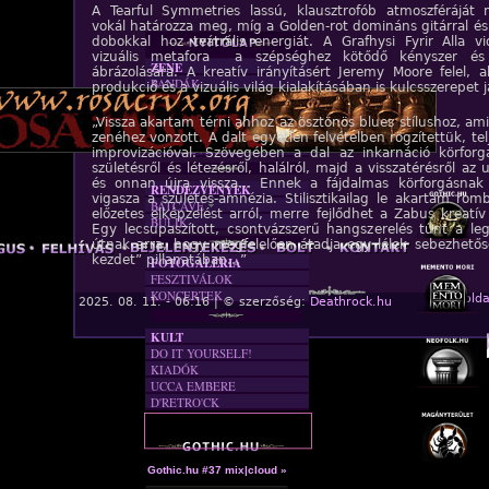
A Tearful Symmetries lassú, klausztrofób atmoszféráját 
vokál határozza meg, míg a Golden-rot domináns gitárral é
dobokkal hoz teátrális energiát. A Grafhysi Fyrir Alla v
vizuális metafora a szépséghez kötődő kényszer és
ZENE
ábrázolására. A kreatív irányításért Jeremy Moore felel, 
BANDÁK
produkció és a vizuális világ kialakításában is kulcsszerepet j
DVD
INTERJÚK
„Vissza akartam térni ahhoz az ösztönös blues stílushoz, ami
FORDÍTÁSOK
zenéhez vonzott. A dalt egyetlen felvételben rögzítettük, te
DALSZÖVEGEK
improvizációval. Szövegében a dal az inkarnáció körforgá
születésről és létezésről, halálról, majd a visszatérésről az
és onnan újra vissza… Ennek a fájdalmas körforgásnak
RENDEZVÉNYEK
vigasza a születés-amnézia. Stilisztikailag le akartam ro
BATCAVE
előzetes elképzelést arról, merre fejlődhet a Zabus kreatí
BULIK
AKTUÁLIS
Egy lecsupaszított, csontvázszerű hangszerelés tűnt a le
útnak arra, hogy megfelelően átadja egy lélek sebezhetős
A MÚLT
kezdet” pillanatában…”
FOTÓGALÉRIA
FESZTIVÁLOK
A stúdiómunka több szakaszban, 2024 augusztusa és 
KONCERTEK
« Főolda
2025. 08. 11. - 06:16 | © szerzőség:
Deathrock.hu
között zajlott a washingtoni SV Studiosban, Andy Bal
segítségével. A Shadow Genesis EP tökéletesen bemuta
KULT
sokszínűségét, elmélyült hangzásait és filozofikus attitűd
DO IT YOURSELF!
izgalmas ízelítőt ad a közelgő nagylemezből.
KIADÓK
UCCA EMBERE
D'RETRO'CK
A hozzászóláshoz
regisztráció
és
bejelentkezés
szüksé
Gothic.hu #37 mix|cloud »