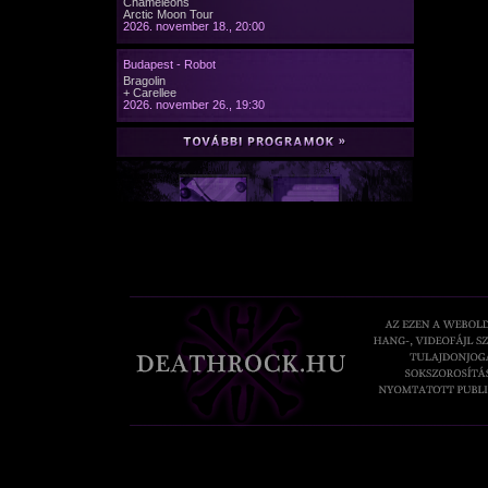
Chameleons
Arctic Moon Tour
2026. november 18., 20:00
Budapest - Robot
Bragolin
+ Carellee
2026. november 26., 19:30