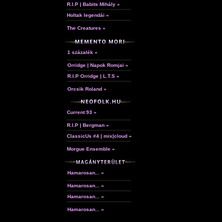
R.I.P | Babits Mihály »
Holtak legendái »
The Creatures »
1 százalék »
Orridge | Napok Romjai »
R.I.P Orridge | L.T.S »
Orcsik Roland »
Current 93 »
R.I.P | Bergman »
ClassicUs #4 | mix|cloud »
Morgue Ensemble »
Hamarosan... »
Hamarosan... »
Hamarosan... »
Hamarosan... »