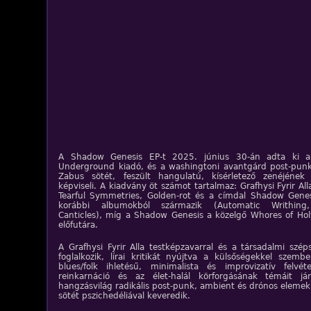
A Shadow Genesis EP-t 2025. június 30-án adta ki a
Underground kiadó, és a washingtoni avantgárd post-punk
Zabus sötét, feszült hangulatú, kísérletező zenéjének 
képviseli. A kiadvány öt számot tartalmaz: Grafhysi Fyrir All
Tearful Symmetries, Golden-rot és a címdal Shadow Genesi
korábbi albumokból származik (Automatic Writhing,
Canticles), míg a Shadow Genesis a közelgő Whores of Ho
előfutára.
A Grafhysi Fyrir Alla testképzavarral és a társadalmi szép
foglalkozik, lírai kritikát nyújtva a külsőségekkel szemb
blues/folk ihletésű, minimalista és improvizatív felvé
reinkarnáció és az élet-halál körforgásának témáit já
hangzásvilág radikális post-punk, ambient és drónos elemek
sötét pszichedéliával keveredik.