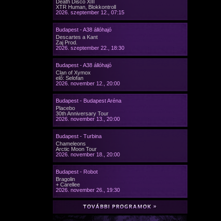
Death Disco XIII
XTR Human, Blokkontroll
2026. szeptember 12., 07:15
Budapest - A38 állóhajó
Descartes a Kant
Zaj Prod.
2026. szeptember 22., 18:30
Budapest - A38 állóhajó
Clan of Xymox
elő: Selofan
2026. november 12., 20:00
Budapest - Budapest Aréna
Placebo
30th Anniversary Tour
2026. november 13., 20:00
Budapest - Turbina
Chameleons
Arctic Moon Tour
2026. november 18., 20:00
Budapest - Robot
Bragolin
+ Carellee
2026. november 26., 19:30