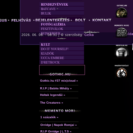
RENDEZVÉNYEK
BATCAVE
BULIK
AKTUÁLIS
A MÚLT
FOTÓGALÉRIA
FESZTIVÁLOK
KONCERTEK
« Főolda
2026. 06. 06. - 08:31 | © szerzőség:
Gelka
KULT
DO IT YOURSELF!
KIADÓK
UCCA EMBERE
D'RETRO'CK
Gothic.hu #37 mix|cloud »
R.I.P | Babits Mihály »
Holtak legendái »
The Creatures »
1 százalék »
Orridge | Napok Romjai »
R.I.P Orridge | L.T.S »