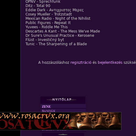
ÖPNV - Sprechfunk
Ditz - Total 90
Eddie Dark - Aντιχριστες Mερες
Cosey Mueller - Trotzstadt
Mexican Radio - Night of the Nihilist
Public Figures - Repeat It
Yuvees - Riddle Me This
Descartes A Kant - The Mess We've Made
Dr Sure's Unusual Practice - Kerosene
Flüst - Investičný byt
Tunic - The Sharpening of a Blade
A hozzászóláshoz
regisztráció
és
bejelentkezés
szüksé
ZENE
BANDÁK
DVD
INTERJÚK
FORDÍTÁSOK
DALSZÖVEGEK