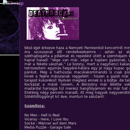
Jump to navigation
Késő éjjel érkezve haza a Nemzeti Panteonból koncertről m
óra szusszanat állt rendelkezésemre - aztán az al
széthajtogatta a pilláimat és repedést ütött a szemhéjaim
hajnal hasad! "Vége van már, vége a hajdani gyásznak, 
már a fekete vásznak." Le bizony, mert a nagyhenci kakast
tetriszeztem egymás hegyére-hátára egy jó nagy kupac ga
pánkot. Még a hathúszas macskakommandó is csak pislo
kinek a fejére másszanak reggeliért - hiszen a gazdi már 
tarajost kukorékol! Nyilván meglesz ennek is a böjtje, de ta
Kockázat a másik nevem. A Börzsöny már letette voks
madárdal harsogja túl merész hangfolyamom és már hat ó
Etetésig négy percem maradt, itt meg hagyok negyvenötöt
Sötétítőfüggönyt ki! Ave, morituri te salutant!
Számlista:
No Men - Hell Is Real
Viceroy - Here, I Love You
Socke - Männer auf dem Mars
Media Puzzle - Garage Sale