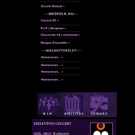
Orcsik Roland »
Current 93 »
R.I.P | Bergman »
ClassicUs #4 | mix|cloud »
Morgue Ensemble »
Hamarosan... »
Hamarosan... »
Hamarosan... »
Hamarosan... »
SZELEVÉNYI GELLÉRT
Budapest
SZÜL. HELY: