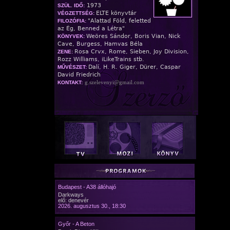
1973
SZÜL. IDŐ:
ELTE könyvtár
VÉGZETTSÉG:
"Alattad Föld, feletted
FILOZÓFIA:
az Ég, Benned a Létra"
Weöres Sándor, Boris Vian, Nick
KÖNYVEK:
Cave, Burgess, Hamvas Béla
Rosa Crvx, Rome, Sieben, Joy Division,
ZENE:
Rozz Williams, iLikeTrains stb.
Dalí, H. R. Giger, Dürer, Caspar
MŰVÉSZET:
David Friedrich
g.szelevenyi@gmail.com
KONTAKT:
Budapest - A38 állóhajó
Darkways
elő: denevér
2026. augusztus 30., 18:30
Győr - A Beton