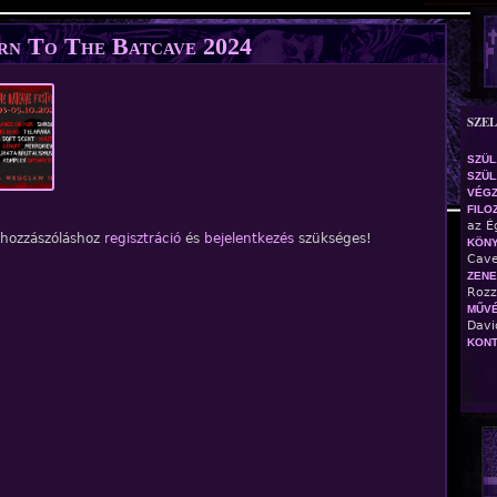
Jump to navigation
rn To The Batcave 2024
SZE
SZÜL
SZÜL.
VÉG
FILO
az É
 hozzászóláshoz
regisztráció
és
bejelentkezés
szükséges!
KÖN
Cave
ZENE
Rozz
MŰVÉ
Davi
KONT