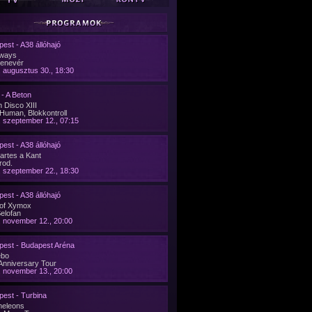
est - A38 állóhajó
ways
denevér
 augusztus 30., 18:30
- A Beton
 Disco XIII
Human, Blokkontroll
 szeptember 12., 07:15
est - A38 állóhajó
artes a Kant
rod.
 szeptember 22., 18:30
est - A38 állóhajó
 of Xymox
Selofan
 november 12., 20:00
pest - Budapest Aréna
ebo
Anniversary Tour
 november 13., 20:00
est - Turbina
eleons