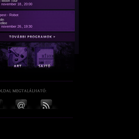
c Moon Tour
 november 18., 20:00
pest - Robot
lin
ellee
 november 26., 19:30