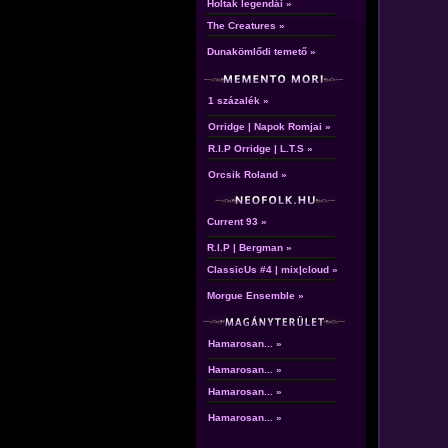
Holtak legendái »
The Creatures »
Dunakömlődi temető »
1 százalék »
Orridge | Napok Romjai »
R.I.P Orridge | L.T.S »
Orcsik Roland »
Current 93 »
R.I.P | Bergman »
ClassicUs #4 | mix|cloud »
Morgue Ensemble »
Hamarosan... »
Hamarosan... »
Hamarosan... »
Hamarosan... »