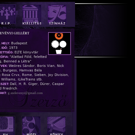
LEVÉNYI GELLÉRT
Budapest
. HELY:
1973
 IDŐ:
ELTE könyvtár
ZETTSÉG:
"Alattad Föld, feletted
ZÓFIA:
g, Benned a Létra"
Weöres Sándor, Boris Vian, Nick
YVEK:
, Burgess, Hamvas Béla
Rosa Crvx, Rome, Sieben, Joy Division,
:
 Williams, iLikeTrains stb.
Dalí, H. R. Giger, Dürer, Caspar
SZET:
d Friedrich
g.szelevenyi@gmail.com
AKT: