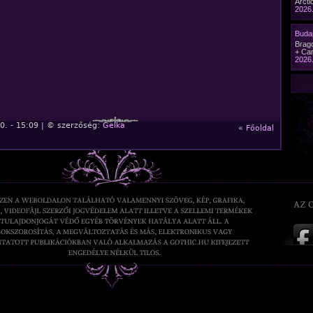
Arcti
2026.
Buda
Brago
+ Car
2026.
0. - 15:09 | © szerzőség:
Gelka
« Főoldal