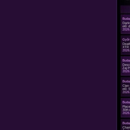
Budap
Dark
elő: 
2026.
Győr 
Death
XTR 
2026.
Budap
Desc
Zaj P
2026.
Budap
Clan
elő: 
2026.
Buda
Plac
30th 
2026.
Budap
Cham