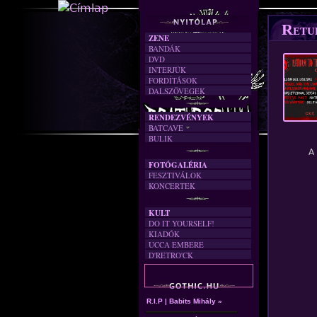
Retu
ZENE
1
/1. kép
BANDÁK
DVD
INTERJÚK
FORDÍTÁSOK
DALSZÖVEGEK
RENDEZVÉNYEK
BATCAVE
BULIK
AKTUÁLIS
A
A MÚLT
FOTÓGALÉRIA
FESZTIVÁLOK
KONCERTEK
KULT
DO IT YOURSELF!
KIADÓK
UCCA EMBERE
D'RETRO'CK
R.I.P | Babits Mihály »