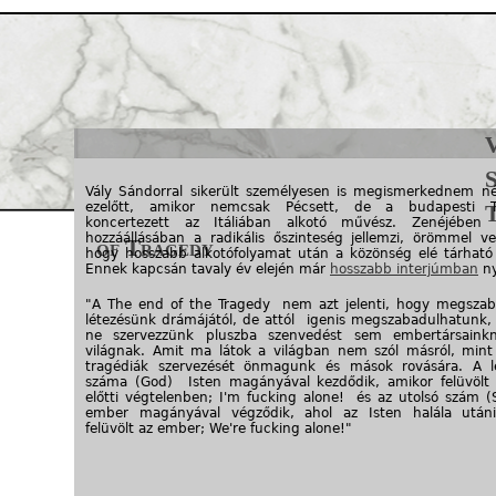
Jump to navigation
S
Vály Sándorral sikerült személyesen is megismerkednem n
ezelőtt, amikor nemcsak Pécsett, de a budapesti T
koncertezett az Itáliában alkotó művész. Zenéjében
hozzáállásában a radikális őszinteség jellemzi, örömmel ve
of Tragedy
hogy hosszabb alkotófolyamat után a közönség elé tárható
Ennek kapcsán tavaly év elején már
hosszabb interjúmban
ny
"A The end of the Tragedy nem azt jelenti, hogy megsza
létezésünk drámájától, de attól igenis megszabadulhatunk, 
ne szervezzünk pluszba szenvedést sem embertársain
világnak. Amit ma látok a világban nem szól másról, mint
tragédiák szervezését önmagunk és mások rovására. A l
száma (God) Isten magányával kezdődik, amikor felüvölt
előtti végtelenben; I'm fucking alone! és az utolsó szám (S
ember magányával végződik, ahol az Isten halála után
felüvölt az ember; We're fucking alone!"