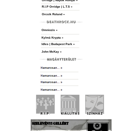
Orridge | Napok Romjai »
R.I.P Orridge | L.T.S »
Orcsik Roland »
Omniozis »
Kylmä Krypta »
Idles | Budapest Park »
John McKay »
SZELEVÉNYI GELLÉRT