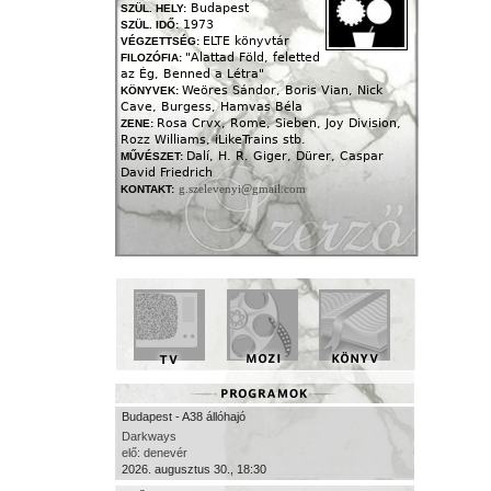
Budapest
SZÜL. HELY:
1973
SZÜL. IDŐ:
ELTE könyvtár
VÉGZETTSÉG:
"Alattad Föld, feletted
FILOZÓFIA:
az Ég, Benned a Létra"
Weöres Sándor, Boris Vian, Nick
KÖNYVEK:
Cave, Burgess, Hamvas Béla
Rosa Crvx, Rome, Sieben, Joy Division,
ZENE:
Rozz Williams, iLikeTrains stb.
Dalí, H. R. Giger, Dürer, Caspar
MŰVÉSZET:
David Friedrich
g.szelevenyi@gmail.com
KONTAKT:
Budapest - A38 állóhajó
Darkways
elő: denevér
2026. augusztus 30., 18:30