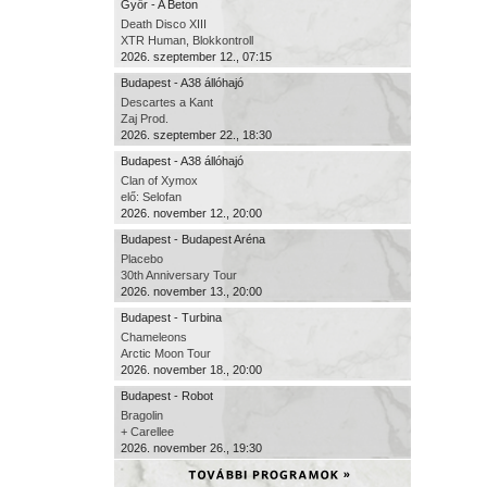
Győr - A Beton
Death Disco XIII
XTR Human, Blokkontroll
2026. szeptember 12., 07:15
Budapest - A38 állóhajó
Descartes a Kant
Zaj Prod.
2026. szeptember 22., 18:30
Budapest - A38 állóhajó
Clan of Xymox
elő: Selofan
2026. november 12., 20:00
Budapest - Budapest Aréna
Placebo
30th Anniversary Tour
2026. november 13., 20:00
Budapest - Turbina
Chameleons
Arctic Moon Tour
2026. november 18., 20:00
Budapest - Robot
Bragolin
+ Carellee
2026. november 26., 19:30