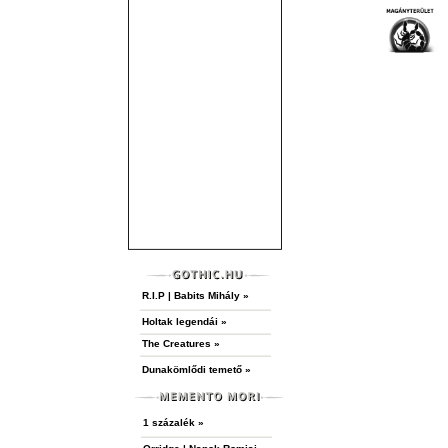
R.I.P | Babits Mihály »
Holtak legendái »
The Creatures »
Dunakömlődi temető »
1 százalék »