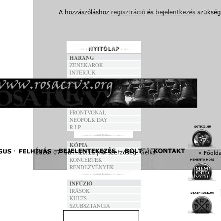
A hozzászóláshoz
regisztráció
és
bejelentkezés
szükség
HARANG
ZENEKAROK
INTERJÚK
FORDÍTÁSOK
DALSZÖVEGEK
ANNO
FRONTVONAL
NEOFOLK DAY
R.I.P.
KÓPIA
FESZTIVÁLOK
2026. 07. 08. - 10:16 | © szerzőség:
Gelka
« Főolda
KONCERTEK
RENDEZVÉNYEK
INFÚZIÓ
ÍRÁSOK
KULTS
SZUBSZTANCIA