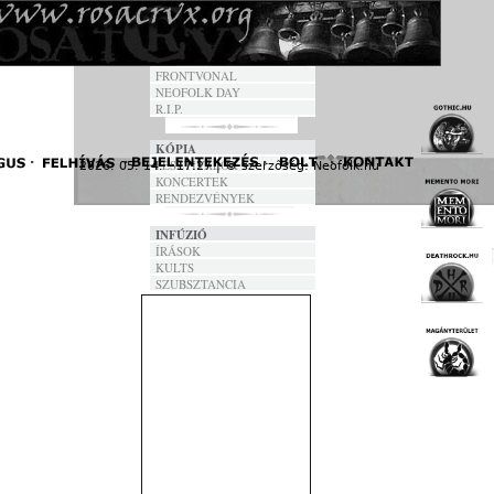
FORDÍTÁSOK
DALSZÖVEGEK
ANNO
FRONTVONAL
NEOFOLK DAY
R.I.P.
KÓPIA
FESZTIVÁLOK
2026. 05. 14. - 17:27 | © szerzőség:
Neofolk.hu
« F
KONCERTEK
RENDEZVÉNYEK
INFÚZIÓ
ÍRÁSOK
KULTS
SZUBSZTANCIA