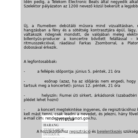
Idén pedig, a Telekom Electronic Beats által negyedik alkal
Szelektor pályázaton az 1200 nevező közül bekerült a legjobb
Új, a Fiumeiben debütáló műsora mind vizualitásban, 
hangzásban a fény és a sötétség kontrasztjára épül, lágy, 
váltakozik ridegnek mondott, de valójában meleg elektr
billentyűs-producer a koncertre bővített felállással – 
ritmusszekcióval, ráadásul Farkas Zsomborral, a Plato
dobosával érkezik.
A legfontosabbak:
- a fellépés időpontja: június 5. péntek, 21 óra
- esőnap (azaz, ha az időjárás nem engedi, hogy j
tartsuk meg a koncertet): június 12. péntek, 21 óra
- helyszín: Fiumei úti sírkert, árkádsorok (szabadtéri é
plédet lehet hozni)
- a koncert megtekintése ingyenes, de regisztrációhoz 
kell mást tenni, csak leadni a nevedet, és jelezni, hány fővel
e-mail cím: rendezvenyek@nori.gov.hu.
HARANG
ZENEKAROK
A hozzászóláshoz
regisztráció
és
bejelentkezés
szükség
INTERJÚK