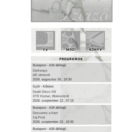
Budapest - A38 állóhajó
Darkways
elő: denevér
2026. augusztus 30., 18:30
Győr - A Beton
Death Disco XIII
XTR Human, Blokkontroll
2026. szeptember 12., 07:15
Budapest - A38 állóhajó
Descartes a Kant
Zaj Prod.
2026. szeptember 22., 18:30
Budapest - A38 állóhajó