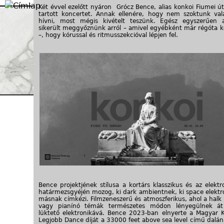
Jump to navigation
Két évvel ezelőtt nyáron Grócz Bence, alias konkoi Fiumei út
tartott koncertet. Annak ellenére, hogy nem szoktunk vala
hívni, most mégis kivételt teszünk. Egész egyszerűen 
sikerült meggyőznünk arról – amivel egyébként már régóta ko
–, hogy kórussal és ritmusszekcióval lépjen fel.
Bence projektjének stílusa a kortárs klasszikus és az elekt
határmezsgyéjén mozog, ki dark ambientnek, ki space elektro
másnak címkézi. Filmzeneszerű és atmoszferikus, ahol a hal
vagy pianínó témák természetes módon lényegülnek át
lüktető elektronikává. Bence 2023-ban elnyerte a Magyar K
Legjobb Dance díját a 33000 feet above sea level című dalána