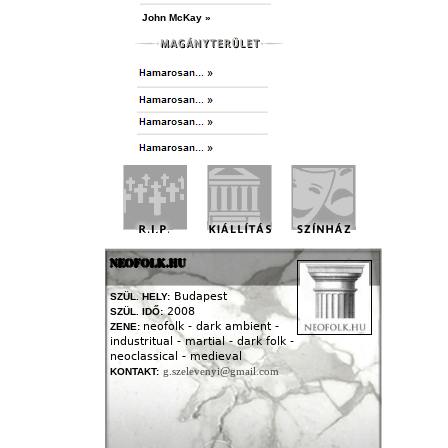
John McKay »
NEOFOLK.HU
Budapest
SZÜL. HELY:
2008
SZÜL. IDŐ:
neofolk - dark ambient -
ZENE:
industritual - martial - dark folk -
neoclassical - medieval
g.szelevenyi@gmail.com
KONTAKT: