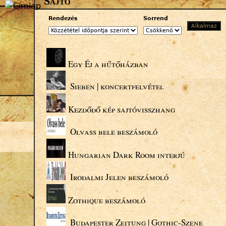
Sajtó
Jump to navigation
Rendezés
Sorrend
Egy Éj a hűtőházban
Sieben | koncertfelvétel
Kezdődő kép sajtóvisszhang
Olvass bele beszámoló
Hungarian Dark Room interjú
Irodalmi Jelen beszámoló
Zothique beszámoló
Budapester Zeitung | Gothic-Szene