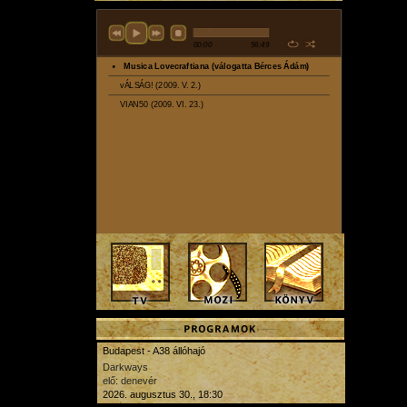
Budapest - A38 állóhajó
Darkways
elő: denevér
2026. augusztus 30., 18:30