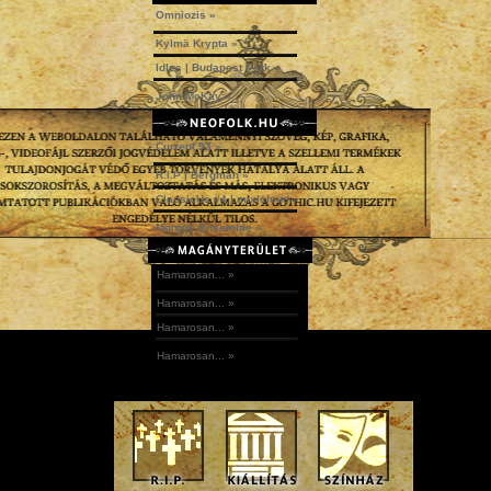
Omniozis »
Kylmä Krypta »
Idles | Budapest Park »
John McKay »
Current 93 »
R.I.P | Bergman »
ClassicUs #4 | mix|cloud »
Morgue Ensemble »
Hamarosan... »
Hamarosan... »
Hamarosan... »
Hamarosan... »