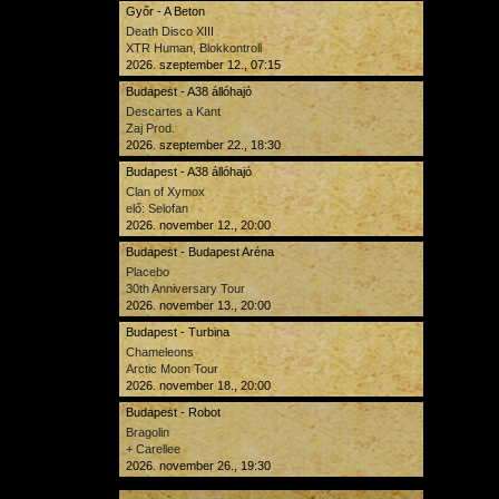
Győr - A Beton
Death Disco XIII
XTR Human, Blokkontroll
2026. szeptember 12., 07:15
Budapest - A38 állóhajó
Descartes a Kant
Zaj Prod.
2026. szeptember 22., 18:30
Budapest - A38 állóhajó
Clan of Xymox
elő: Selofan
2026. november 12., 20:00
Budapest - Budapest Aréna
Placebo
30th Anniversary Tour
2026. november 13., 20:00
Budapest - Turbina
Chameleons
Arctic Moon Tour
2026. november 18., 20:00
Budapest - Robot
Bragolin
+ Carellee
2026. november 26., 19:30