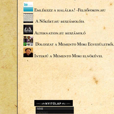
Emlékezz a halálra! -Felsőfokon.hu
A Nőkért.hu beszámolója
Alternation.eu beszámoló
Dolgozat a Memento Mori Egyesületről
Interjú a Memento Mori elnökével
MMI
TAGSÁG