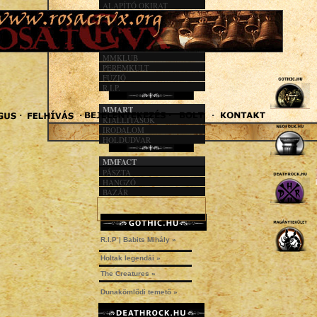
ALAPÍTÓ OKIRAT
KÖZHASZN. JEL.
1%
MMACT
MMKLUB
PEREMKULT
FÚZIÓ
R.I.P.
MMART
KIÁLLÍTÁSOK
IRODALOM
HOLDUDVAR
MMFACT
PÁSZTA
HANGZÓ
BAZÁR
R.I.P | Babits Mihály »
Holtak legendái »
The Creatures »
Dunakömlődi temető »