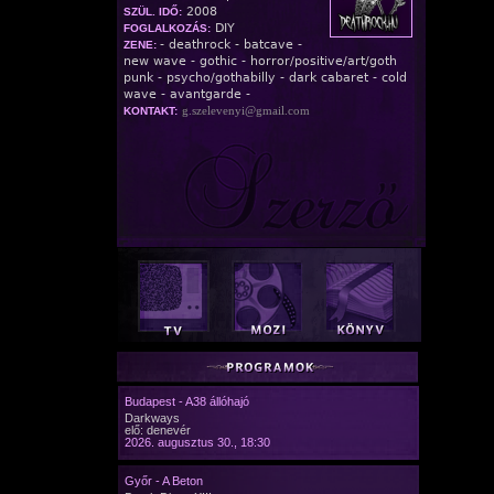
2008
SZÜL. IDŐ:
DIY
FOGLALKOZÁS:
- deathrock - batcave -
ZENE:
new wave - gothic - horror/positive/art/goth
punk - psycho/gothabilly - dark cabaret - cold
wave - avantgarde -
g.szelevenyi@gmail.com
KONTAKT:
Budapest - A38 állóhajó
Darkways
elő: denevér
2026. augusztus 30., 18:30
Győr - A Beton