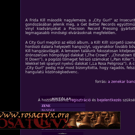
A Frida Kill második nagylemeze, a „City Gurl” az Insecuri
gondozásában jelenik meg, a Get Better Records együttmű
vinyl kiadványokat a Precision Record Pressing gyártot
legmagasabb minőségi elvárásoknak megfelelően.
A City Gurl megőrzi az előző album, a Kill! Kill! sürgető üzen
hordozó dalaira helyezett hangsúlyt, ugyanakkor tovább bőví
Kill hangzásvilágát. A lemezen találunk fokozatosan kiteljese
drónszerűen hömpölygő dalokat („The Crowd”, „Chinatown B
It Down”), a pogózó tömeget felrázó számokat („Pain Killer”)
lélekkel teli spanyol nyelvű dalokat („La Rosa Peligrosa”). A 
„City Gurl” pedig már most bizonyította, hogy ragadós, fels
hangulatú közönségkedvenc.
forrás:
a zenekar ban
A hozzászóláshoz
regisztráció
és
bejelentkezés
szüksé
ZENE
BANDÁK
DVD
INTERJÚK
FORDÍTÁSOK
DALSZÖVEGEK