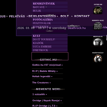
RENDEZVÉNYEK
BATCAVE
BULIK
AKTUÁLIS
A MÚLT
FOTÓGALÉRIA
FESZTIVÁLOK
KONCERTEK
« Főolda
2026. 03. 09. - 09:37 | © szerzőség:
Deathrock.hu
KULT
DO IT YOURSELF!
KIADÓK
UCCA EMBERE
D'RETRO'CK
Gothic.hu #37 mix|cloud »
R.I.P | Babits Mihály »
Holtak legendái »
The Creatures »
1 százalék »
Orridge | Napok Romjai »
R.I.P Orridge | L.T.S »