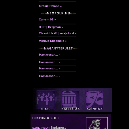
Orcsik Roland »
Current 93 »
R.I.P | Bergman »
ClassicUs #4 | mix|cloud »
Morgue Ensemble »
Hamarosan... »
Hamarosan... »
Hamarosan... »
Hamarosan... »
DEATHROCK.HU
Budapest
SZÜL. HELY: