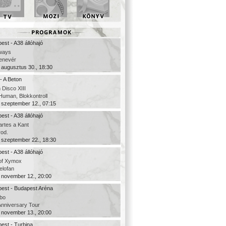
est - A38 állóhajó
ways
denevér
 augusztus 30., 18:30
- A Beton
 Disco XIII
uman, Blokkontroll
 szeptember 12., 07:15
est - A38 állóhajó
rtes a Kant
rod.
 szeptember 22., 18:30
est - A38 állóhajó
of Xymox
elofan
 november 12., 20:00
est - Budapest Aréna
bo
Anniversary Tour
 november 13., 20:00
est - Turbina