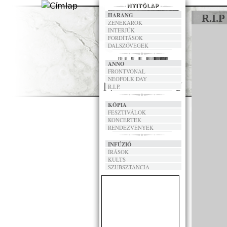
HARANG
R.I.P
ZENEKAROK
INTERJÚK
FORDÍTÁSOK
DALSZÖVEGEK
ANNO
FRONTVONAL
NEOFOLK DAY
R.I.P.
KÓPIA
FESZTIVÁLOK
KONCERTEK
RENDEZVÉNYEK
INFÚZIÓ
ÍRÁSOK
KULTS
SZUBSZTANCIA