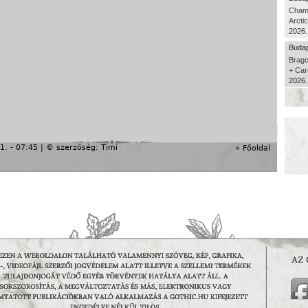
Cham
Arcti
2026.
Budap
Brago
+ Car
2026.
1. - 07:45 | © szerzőség:
Timi
« Főoldal