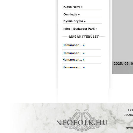
Klaus Nomi »
Omniozis »
Kylmä Krypta »
Idles | Budapest Park »
2025. 09. 0