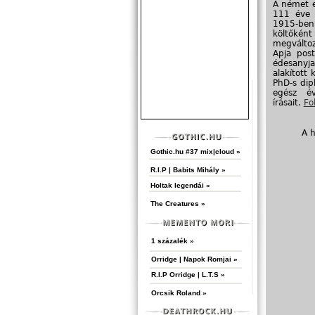
A német e
111 éve 
1915-ben 
költőként
megváltoz
Apja post
édesanyja
alakított 
PhD-s dip
egész év
írásait.
Fol
A 
Gothic.hu #37 mix|cloud »
R.I.P | Babits Mihály »
Holtak legendái »
The Creatures »
1 százalék »
Orridge | Napok Romjai »
R.I.P Orridge | L.T.S »
Orcsik Roland »