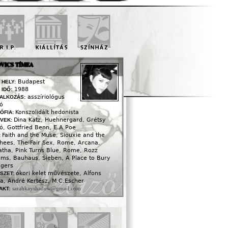
VICS TÍMEA
Budapest
 HELY:
1988
 IDŐ:
asszíriológus
ALKOZÁS:
ló
Konszolidált hedonista
ZÓFIA:
Dina Katz, Huehnergard, Grétsy
VEK:
ó, Gottfried Benn, E.A.Poe
Faith and the Muse, Siouxie and the
:
hees, The Fair Sex, Rome, Arcana,
atha, Pink Turns Blue, Rome, Rozz
iams, Bauhaus, Sieben, A Place to Bury
ngers
ókori kelet művészete, Alfons
SZET:
a, André Kertész, M.C.Escher
sarahkayshadow@gmail.com
AKT: