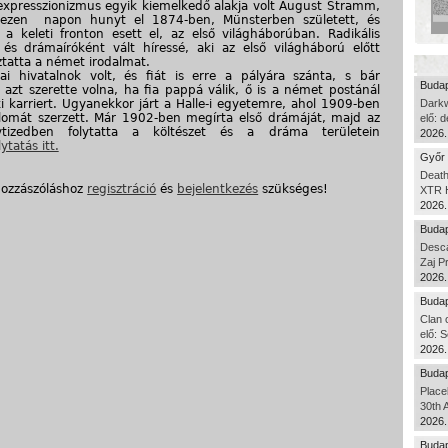
xpresszionizmus egyik kiemelkedő alakja volt August Stramm,
ezen napon hunyt el 1874-ben, Münsterben született, és
a keleti fronton esett el, az első világháborúban. Radikális
 és drámaíróként vált híressé, aki az első világháború előtt
tatta a német irodalmat.
ai hivatalnok volt, és fiát is erre a pályára szánta, s bár
Budap
 azt szerette volna, ha fia pappá válik, ő is a német postánál
ki karriert. Ugyanekkor járt a Halle-i egyetemre, ahol 1909-ben
Dark
lomát szerzett. Már 1902-ben megírta első drámáját, majd az
elő: 
tizedben folytatta a költészet és a dráma területein
2026.
ytatás itt.
Győr 
Death
hozzászóláshoz
regisztráció
és
bejelentkezés
szükséges!
XTR H
2026.
Budap
Desca
Zaj P
2026.
Budap
Clan 
elő: S
2026.
Budap
Place
30th 
2026.
Budap