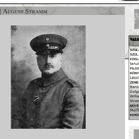
Jump to navigation
 | August Stramm
VALO
SZÜL.
SZÜL.
FOGL
tanu
FILO
KÖNY
Lászl
ZENE
Bans
Golg
Will
Stra
MŰVÉ
Much
KONT