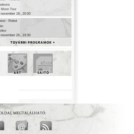
eleons
c Moon Tour
 november 18., 20:00
est - Robot
lin
ellee
 november 26., 19:30