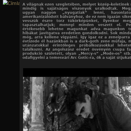
Jump to navigation
A világnak ezen szegletében, melyet közép-keletinek
mindig is sajátságos viszonyok uralkodtak. Meg
ugyan nagyon „nyugatiak” lenni, hasonlat
amerikanizálódott bálványhoz, de ez nem igazán siker
vesszük észre torz tükörképünket, ilyenkor me
tapasztalhatjuk; mennyi minden veszett el. Pe
értékesebb lehetne magunkat adva magunkon tú
hibákat javítgatva eredetien gondolkodni. Sok min
még, arra kellene vigyázni. Így igaz ez a zeneiparra 
évtizede él hazánkban is a dark-goth zene műfaja, 
utánzatokkal érintőleges próbálkozásokkal lehete
találkozni. Az angolszász eredet ösvényén csupa fa
produkció született, olyan „Mercy-s” „Mode-os” st
odafigyelni a temesvári Arc Gotic-ra, ők a saját útjukat