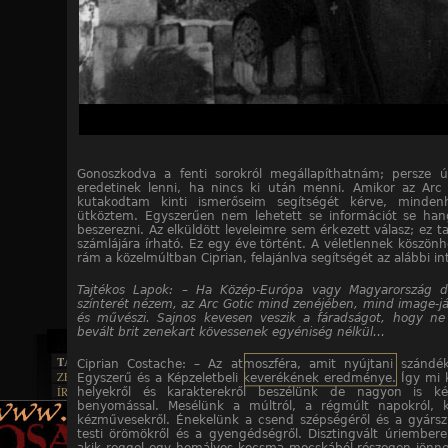
Gonoszkodva a fenti sorokról megállapíthatnám; persze 
eredetinek lenni, ha nincs ki után menni. Amikor az Arc
kutakodtam kinti ismerőseim segítségét kérve, mindenh
ütköztem. Egyszerűen nem lehetett se információt se ha
beszerezni. Az elküldött leveleimre sem érkezett válasz; ez t
számlájára írható. Ez egy éve történt. A véletlennek köszönh
rám a közelmúltban Ciprian, felajánlva segítségét az alábbi in
Tajtékos Lapok: – Ha Közép-Európa vagy Magyarország d
színterét nézem, az Arc Gotic mind zenéjében, mind image-j
és művészi. Sajnos kevesen veszik a fáradságot, hogy ne
bevált brit zenekart kövessenek egyéniség nélkül…
TAJTÉKOS LAPOK
Ciprian Costache: – Az atmoszféra, amit nyújtani szándé
ZENE
Egyszerű és a Képzeletbeli keverékének eredménye. Így mi k
ÍRÁSOK
helyekről és karakterekről beszélünk de nagyon is kéz
EGYÜTTESEK
BOSZORKÁNYKONYHA
benyomással. Mesélünk a múltról, a régmúlt napokról, k
IRODALOM
INTERJÚK
kézművesekről. Énekelünk a csend szépségéről és a gyárszi
FEKETE HUMOR
FILM
FORDÍTÁSOK
testi örömökről és a gyengédségről. Disztingvált úriember
KÉPES
MŰVÉSZET