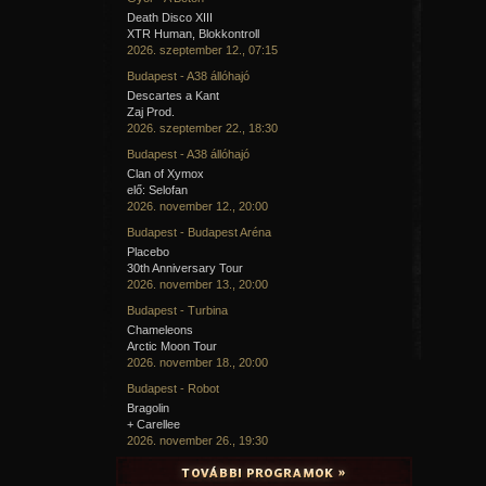
Death Disco XIII
A hozzászóláshoz
regisztráció
és
bejelentkezés
szüksé
XTR Human, Blokkontroll
2026. szeptember 12., 07:15
Budapest - A38 állóhajó
Descartes a Kant
Zaj Prod.
2026. szeptember 22., 18:30
Budapest - A38 állóhajó
Clan of Xymox
elő: Selofan
2026. november 12., 20:00
Budapest - Budapest Aréna
Placebo
30th Anniversary Tour
2026. november 13., 20:00
Budapest - Turbina
Chameleons
Arctic Moon Tour
2026. november 18., 20:00
Budapest - Robot
Bragolin
+ Carellee
2026. november 26., 19:30