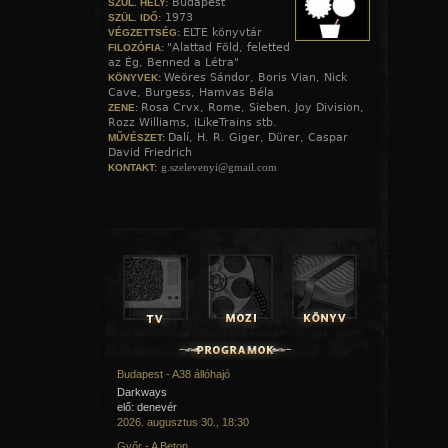
Budapest
SZÜL. HELY:
történeteket: accordeon, mandolin és zongora, hogy 
1973
SZÜL. IDŐ:
romantikus atmoszférát nyújtsuk.
ELTE könyvtár
VÉGZETTSÉG:
"Alattad Föld, feletted
FILOZÓFIA:
az Ég, Benned a Létra"
Weöres Sándor, Boris Vian, Nick
KÖNYVEK:
Cave, Burgess, Hamvas Béla
Rosa Crvx, Rome, Sieben, Joy Division,
ZENE:
Rozz Williams, iLikeTrains stb.
Dalí, H. R. Giger, Dürer, Caspar
MŰVÉSZET:
David Friedrich
g.szelevenyi@gmail.com
KONTAKT:
Budapest - A38 állóhajó
Darkways
elő: denevér
2026. augusztus 30., 18:30
Győr - A Beton