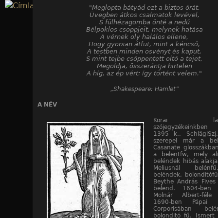
Jump to navigation
"Meglopta bátyád ezt a biztos órát,
Üvegben átkos csalmatok levével,
S fülhézagomba önté a nedű
Bélpoklos csöppjeit, melynek hatása
A vérnek oly halálos ellene,
Hogy gyorsan átfut, mint a kéncső,
A testben minden ösvényt és kaput,
S mint tejbe csöppentett oltó a tejet,
Megoldja, összerántja hirtelen
A híg, az ép vért: így történt velem."
„Shakespeare: Hamlet”
A NÉV
Korai latin
szójegyzékeinkben 
1395 k., SchläglSzj
szerepel már a be
Casanate glosszákba
a belentfw, mely a
beléndek hibás alakj
Meliusnál belénfű
beléndek, bolondítóf
Beythe András Fives
belend. 1604-ben 
Molnár Albert-féle 
1690-ben Pápai 
Corporisában be
bolonditó fű. Ismert 