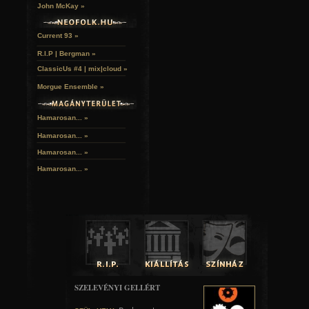
John McKay »
Current 93 »
R.I.P | Bergman »
ClassicUs #4 | mix|cloud »
Morgue Ensemble »
Hamarosan... »
Hamarosan...
»
Hamarosan...
»
Hamarosan...
»
HATÓANYAGTARTALOM
A növény egésze, de főleg a levelek és az érett magvak t
drogokat, L-hioszciamint, amely a szárítás során atropinná
elenyésző mennyiségben szkopolamint. Található 
apohioszcin, belladonnin, kuszkohigrin is. Az átható szagú,
szárítva is mérgező növény gyógyászati hatóanyagait a
(Hyoscyami folium) vonják ki, többek között 0,1% körüli alka
hioszciamin), szkopolamint és atropint tartalmaz. Ez ut
SZELEVÉNYI GELLÉRT
között a gyógyászatban pupillatágításra használatos, mer
paraszimpatikus idegrendszer működését. Az élettani 