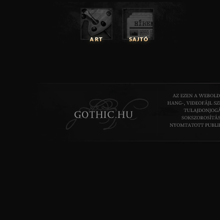
NÉPI GYÓGYÁSZAT
Alkalmazása igen hasonló a csattanó maszlagéhoz, bár – kevés
eltekintve – azoknál gyengébb hatású. Az ókorban is
veszedelmes méregnek tartották, bár maradt fent pozitív von
Dioszkuridész a növénynek tisztító hatást tulajdonított
Villeneuve, a XIII. század hírneves tudósa is dicséri a barátbo
akár 1526-ban Matthiolus, aki szerint „a barátbors a t
csökkenti. Nemcsak a magok, hanem a levelek és a vi
Ugyanakkor a népi gyógyászat éppen az ellenkezőjére h
növényt. Menstruációs zavarokat és görcsöket csillapít
impotencia ellen javallták.
Jóllehet különösen mérgező, kis adagokban a házi orvoslásban
és nyugtatóként. Az ilyesfajta kezelések igen veszélyesek vo
páciensek a belélegzett alkaloidok hatására megháborodta
agresszívvé váltak. A leveléből készült drogot napjainkban 
idegzsába (neuralgia) elleni bedörzsölőszerként forgalmazzák.
Melius Juhász Péter 1578-ban azt írja a beléndekről és a nad
hogy: "Gonosz fű mind a kettő, tisztán bolonddá teszi az 
belsőleges használatától: "Belöl soha véle ne élj, mert árta
hogy miként, azt nem említi. Ő is ajánlja a főzetét fogfájá
csillapítására, olajos főzetét altatónak.
A hazai népi gyógyászatban valóban használták fogfájás
növényt, annak idején a leveléből készült füstölőt fogfájásr
fel. Az Ethnographia 1892. évfolyamában arról tudósít
Somorján a száraz kóróján lévő gyümölcseit összeszedik
megszárogatják; szenet tesznek egy fedőbe, s arra ráhintik a
fogfájós egyén száját kitátva ráborul a füstre, lepedővel be
néhány percig ilyen helyzetben hagyják. A Szigetközben is g
hasonló módon a fogfájást a növény „párájával”. Szenyet
tettek egy edénybe, arra hintették a magokat, kendővel körü