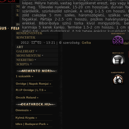
DALSZÖVEGEK
RENDEZVÉNYEK
SZÖVEGES
képez. Mélyre hatoló, vastag karógyökeret ereszt, egy vagy k
ÍRÁSTÖRTÉNET
NEKROMANTIKA
ér meg. Tőlevelei nyelesek, 15-20 cm hosszúak, durván fog
TAJTÉKOS NAPOK
szárölelők, szürkészöld színűek. A virág 1-1.5 cm hosszú. 
AKTUÁLIS
R.I.P.
zöld csészéje 5 mm széles, háromszögletű, szálkás vé
A MÚLT
fogakkal. Pártája 2-2.5 cm hosszú, piszkos halványsárga,
erekkel. Bíbor-ibolya színű torka kívül mirigyszőrős, be
FOTÓGALÉRIA
karimája 5 kerek karéjú. Termése 1.5-2 cm hosszú, 1 cm s
FESZTIVÁLOK
alakú tok, apró dudorokkal. A tok teteje éréskor kupakként l
RENDEZVÉNYEK
alakú magvai lapítottak, világosbarnák, 1-1.3 mm hosszúak.
KONCERTEK
kétrekeszű, fedővel nyíló csalmatoktermés, benne sok, legf
2012. 12. 02. - 13:21 | © szerzőség:
Gelka
apró gömbölyű mag fejlődik. Májustól augusztusig virág
« Főoldal
ART
Európában – főként a Földközi-tengertől Közép-Európáig –
GALERIART
hazánkban is megtalálható. Főleg parlagokon, szántókon fordu
MONUMENTUM
fokozott gyomirtó használat miatt erősen megritkult. Bo
ARTGALERI
anyagban gazdag helyeken (pl. szemét- és trágyatel
NEKRETRO
TEMETŐK
KÉPREGÉNYEK
fellelhető. Nemzetségének egyetlen képviselője a Kárpát-
SCRIPTA
SZUBKULT
TEMPLOMOK
LAKÁSKULTS
Nem védett. Európán kívül megtalálható Nyugat-Ázsiában
NOVELLÁK
FEKETE LYUK
VÁRAK
Észak-Amerikában.
VERSEK
RELIKVIÁK
HELYEK
1 százalék »
HALÁLTÁNC
Orridge | Napok Romjai »
R.I.P Orridge | L.T.S »
Orcsik Roland »
Omniozis »
Kylmä Krypta »
Idles | Budapest Park »