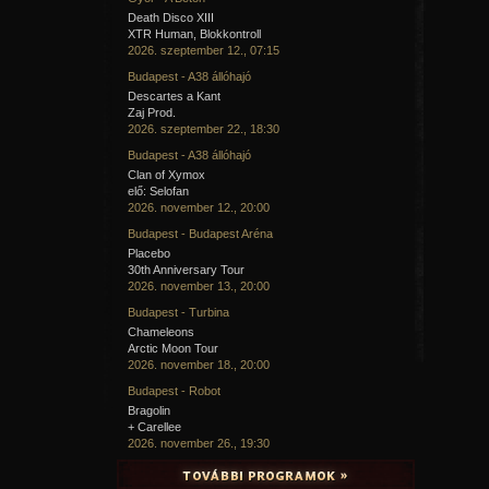
A középkori fürdőkben az általános erotikus hangulat fe
beléndekmagot szórtak a füstölőkbe. A fürdőzők nemcsak
Death Disco XIII
hanem erkölcsi gátlásaikat is levetkőzték, kicsapongó orgiák
XTR Human, Blokkontroll
változott a fürdő; ezeket számos XVI. századi rézme
2026. szeptember 12., 07:15
megörökítették (Virgil Solis például). Noha már az ókori 
Budapest - A38 állóhajó
intettek belső alkalmazásától, az újkor kezdetén sok is
visszataszító dolgot műveltek az „ördögi beléndekkel”.(2)
Descartes a Kant
Zaj Prod.
2026. szeptember 22., 18:30
Budapest - A38 állóhajó
Clan of Xymox
elő: Selofan
2026. november 12., 20:00
Budapest - Budapest Aréna
Placebo
30th Anniversary Tour
2026. november 13., 20:00
Budapest - Turbina
Chameleons
Arctic Moon Tour
2026. november 18., 20:00
Budapest - Robot
Bragolin
+ Carellee
2026. november 26., 19:30