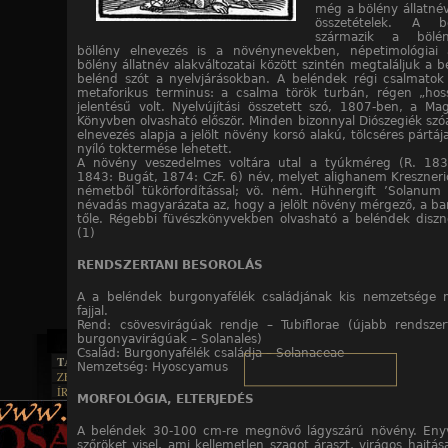
még a bölény állatnév
összetételek. A be
származik a bölén
böllény elnevezés is a növénynevekben, népetimológiai 
bölény állatnév alakváltozatai között szintén megtaláljuk a b
belénd szót a nyelvjárásokban. A beléndek régi csalmatok
metaforikus terminus: a csalma török turbán, régen „ho
jelentésű volt. Nyelvújítási összetett szó, 1807-ben, a Ma
Könyvben olvasható először. Minden bizonnyal Diószegiék szóa
elnevezés alapja a jelölt növény korsó alakú, tölcséres pártáj
nyíló toktermése lehetett.
A növény veszedelmes voltára utal a tyúkméreg (R. 1832
1843: Bugát, 1874: CzF. 6) név, melyet alighanem Kreszneric
németből tükörfordítással; vö. ném. Hühnergift ’Solanum
névadás magyarázata az, hogy a jelölt növény mérgező, a baro
tőle. Régebbi füvészkönyvekben olvasható a beléndek disz
(1)
RENDSZERTANI BESOROLÁS
A a beléndek burgonyafélék családjának kis nemzetsége 
fajjal.
Rend: csövesvirágúak rendje – Tubiflorae (újabb rendszer
burgonyavirágúak – Solanales)
Család: Burgonyafélék családja – Solanaceae
TAJTÉKOS LAPOK
Nemzetség: Hyoscyamus
ZENE
ÍRÁSOK
EGYÜTTESEK
MORFOLÓGIA, ELTERJEDÉS
BOSZORKÁNYKONYHA
IRODALOM
INTERJÚK
FEKETE HUMOR
FILM
FORDÍTÁSOK
A beléndek 30-100 cm-re megnövő lágyszárú növény. Enyv
KÉPES
MŰVÉSZET
szőröket visel, ami kellemetlen szagot áraszt, virágos hajtás