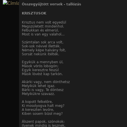
Jump to navigation
Összegyűjtött versek - tallózás
KRISZTUSOK
Krisztus nem volt egyedül
Megszületett mindenhol.
Felbukkan és elmerül,
Most is van egy valahol...
Számtalan sok arca volt,
Sok-sok névvel illették.
Némely képe halvány folt,
Sorsát nekünk ítélték.
Egyikük a mennyben ül,
Mások vörös lobogón;
Egyik keresztre feszül
Másik lövést kap tarkón.
Akárki vagy, nem dönthetsz
Melyikük lehet igaz.
Bárki is vagy, Te döntesz
Melyikükre szavazz.
A kopott felkelőre,
Ki mosolyogva halt meg?
A kereszten levőre,
Kiben sosem bízol meg?
Álszent papok, szónokok:
Ilyenek mindig is lesznek,