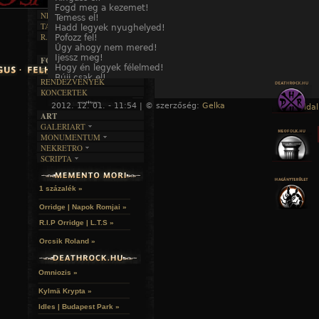
DALSZÖVEGEK
RENDEZVÉNYEK
SZÖVEGES
Fogd meg a kezemet!
ÍRÁSTÖRTÉNET
NEKROMANTIKA
Temess el!
TAJTÉKOS NAPOK
Hadd legyek nyughelyed!
AKTUÁLIS
R.I.P.
Pofozz fel!
A MÚLT
Úgy ahogy nem mered!
Ijessz meg!
FOTÓGALÉRIA
Hogy én legyek félelmed!
FESZTIVÁLOK
Bújj csak el!
RENDEZVÉNYEK
Legyek én rejteked!
KONCERTEK
Tedd csak meg!
2012. 12. 01. - 11:54 | © szerzőség:
Gelka
Mindezt megengedem
« Főoldal
ART
Csak neked!
GALERIART
MONUMENTUM
ARTGALERI
VILÁGRA JÖVET
NEKRETRO
TEMETŐK
KÉPREGÉNYEK
SCRIPTA
SZUBKULT
TEMPLOMOK
Vaknak születtél
LAKÁSKULTS
NOVELLÁK
Érzéketlennek
FEKETE LYUK
VÁRAK
Emberré lettél
VERSEK
RELIKVIÁK
HELYEK
1 százalék »
emberré, ami
HALÁLTÁNC
Tragikus sorsod
Orridge | Napok Romjai »
Ezt kiváltani
sehogy nem lehet
R.I.P Orridge | L.T.S »
Aszkétaként élsz,
Orcsik Roland »
hívő vagy, meglehet
mástól mégis félsz,
netán hivalkodsz,
mint naiv gyerek
Omniozis »
aztán csak zokogsz,
Kylmä Krypta »
mert megütnek
"hazug vagy!" - mondják
Idles | Budapest Park »
s földre löknek