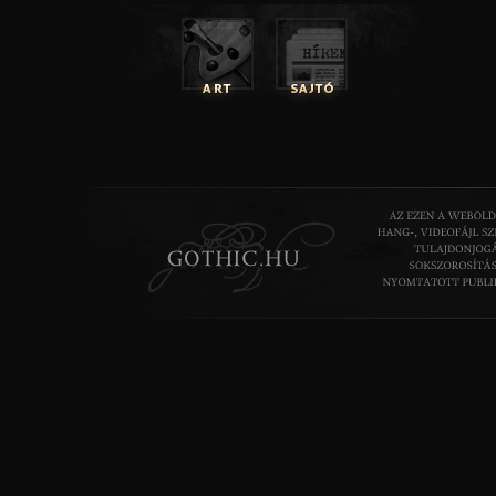
2.
Por lesz majd mit kőbe véstem,
Ha özönvíz esője fogan.
Halálom nem éri tetten
Csak tüzes lován a végzet,
Mint Hamvaim sarába dobban.
3.
Vagyok, mert vannom kell.
Voltak, mert lettek
S vannak akik voltak.
Nem leszünk, mert vannunk kell,
De lesznek akik vannak.
/2005.április 3./
A MAGÁNYOS GYOM
Csak állt ott és csak nézte őket
A pipacs-szerelmű mezőket,
Mint simítják egymást a széllel.
Mézes csókjuk bódítón szállt el.
Csak állt ott a kóró magába,
Mintha valamit talán várna.
Pipacs mellé nem dől vigaszul,
Neki csak a szél dalol.
Nincs a kórónak virág párja,
Szél a társát messze dobálta.