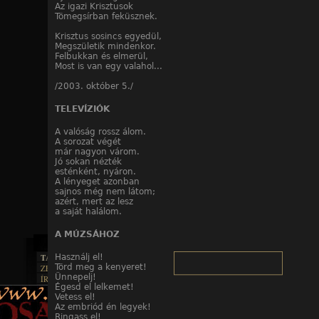
Az igazi Krisztusok
Tömegsírban feküsznek.
Krisztus sosincs egyedül,
Megszületik mindenkor.
Felbukkan és elmerül,
Most is van egy valahol...
/2003. október 5./
TELEVÍZIÓK
A valóság rossz álom.
A sorozat végét
már nagyon várom.
Jó sokan nézték
esténként, nyáron.
A lényeget azonban
sajnos még nem látom;
azért, mert az lesz
a saját halálom.
A MÚZSÁHOZ
TAJTÉKOS LAPOK
Használj el!
Törd meg a kenyeret!
ZENE
Ünnepelj!
ÍRÁSOK
EGYÜTTESEK
Égesd el lelkemet!
BOSZORKÁNYKONYHA
IRODALOM
INTERJÚK
Vetess el!
FEKETE HUMOR
FILM
FORDÍTÁSOK
Az embriód én legyek!
KÉPES
MŰVÉSZET
Ringass el!