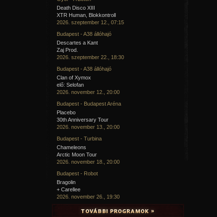
Éjjel fogok felnyergelni.
Death Disco XIII
XTR Human, Blokkontroll
/2004. május 17./
2026. szeptember 12., 07:15
SZAVAK...
Budapest - A38 állóhajó
Descartes a Kant
Gyökerek, fogaskerekek,
Zaj Prod.
Óvó kezek, ütőerek.
2026. szeptember 22., 18:30
Sebek, gyilkos tekintetek.
Gyerekek, meztelen testek.
Budapest - A38 állóhajó
Érinthetetlenek, szemek.
Clan of Xymox
Női testek, véres kések,
elő: Selofan
Félelmek, vétek, csalétek.
2026. november 12., 20:00
Étek, műkezek, testrészek.
Emlékek, tettek, enyésznek.
Budapest - Budapest Aréna
Ingerek, verések, rések.
Placebo
Öregek, néznek, elégnek.
30th Anniversary Tour
Mi értelme életnek?
2026. november 13., 20:00
Betegek, félnek, éheznek.
Tettek, emlékek, enyésznek.
Budapest - Turbina
Gyökerek, fogaskerekek.
Chameleons
Öregek, néznek, elmennek...
Arctic Moon Tour
Mit érnek az életek?
2026. november 18., 20:00
APOCALYPTIC NECROLOG
Budapest - Robot
Bragolin
1.
+ Carellee
A por örök, a szikla elporlad,
2026. november 26., 19:30
Lebontott épület szavam és szavad.
A humuszhoz tetem kell, a tetemhez vad,
Az ember csak börtönében szabad.