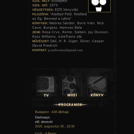
Budapest
SZÜL. HELY:
1973
SZÜL. IDŐ:
NINCS MENEKVÉS
ELTE könyvtár
VÉGZETTSÉG:
"Alattad Föld, feletted
FILOZÓFIA:
Itt ébredtem, hideg a kő.
az Ég, Benned a Létra"
Nem vittél el fényes felhő!
Weöres Sándor, Boris Vian, Nick
KÖNYVEK:
Itt maradtam, én és egy kés
Cave, Burgess, Hamvas Béla
Egyedül, de nincs menekvés!
Rosa Crvx, Rome, Sieben, Joy Division,
ZENE:
Rozz Williams, iLikeTrains stb.
Vigasztalj kérlek sötétség!
Dalí, H. R. Giger, Dürer, Caspar
MŰVÉSZET:
Hold Anyám szoríts, ringass még!
David Friedrich
Víz testvérem fogadj be,
g.szelevenyi@gmail.com
KONTAKT:
S áradj széjjel tüdőmbe!
Elterülök az avarban,
Bogarak siratnak halkan,
S gyökerek fonnak körül.
Fájdalmam lassan felőröl.
Mondd meg hát miért vertél át?!
Miért törted szét szívem álmát?
Miért mondtad nekem, hogy látok?
Miért öltél meg zord átok?
A távolban egy harang szól,
Légy száll fel fehér arcomról.
Alattam egy vörös tó,
Budapest - A38 állóhajó
Holnap elvisz az éjszín ló.
Darkways
elő: denevér
Marján dülled sok sötét ér,
2026. augusztus 30., 18:30
Nyerítése álmot ígér.
Sosem tudok elköszönni,
Győr - A Beton